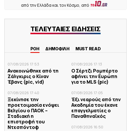
από την Ελλάδα και τον Κόσμο, από
ΤΕΛΕΥΤΑΙΕΣ ΕΙΔΗΣΕΙΣ
ΡΟΗ
ΔΗΜΟΦΙΛΗ
MUST READ
07/08/2026 17:53
07/08/2026 17:13
Ανακοινώθηκε από τη
Ο Σέρτζι Ρομπέρτο
Ζάλγκιρις ο Κίναν
αφήνει την Ευρώπη
Έβανς (pic, vid)
για το MLS (pic)
07/08/2026 17:40
07/08/2026 17:05
Ξεκίνησε την
Έξι νεαρούς από την
προετοιμασία ενόψει
Ακαδημία του έκανε
Βελγίου ο ΠΑΟΚ –
επαγγελματίες ο
Σταδιακή η
Παναθηναϊκός
επιστροφή του
Ντεσπόντοφ
07/08/2026 16:50