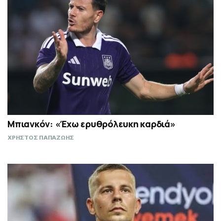
Μπιανκόν: «Έχω ερυθρόλευκη καρδιά»
ΧΡΗΣΤΟΣ ΠΑΠΑΖΩΗΣ