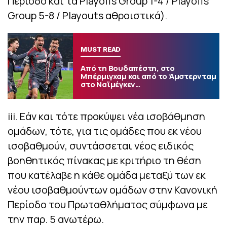
Περίοδο και τα Playoffs Group 1-4 / Playoffs
Group 5-8 / Playouts αθροιστικά).
MUST READ
Από τη Βουδαπέστη, στο
Μπέρμιγχαμ και από το Άμστερνταμ
στο Ναϊμέγκεν…
iii. Εάν και τότε προκύψει νέα ισοβάθμηση
ομάδων, τότε, για τις ομάδες που εκ νέου
ισοβαθμούν, συντάσσεται νέος ειδικός
βοηθητικός πίνακας με κριτήριο τη θέση
που κατέλαβε η κάθε ομάδα μεταξύ των εκ
νέου ισοβαθμούντων ομάδων στην Κανονική
Περίοδο του Πρωταθλήματος σύμφωνα με
την παρ. 5 ανωτέρω.