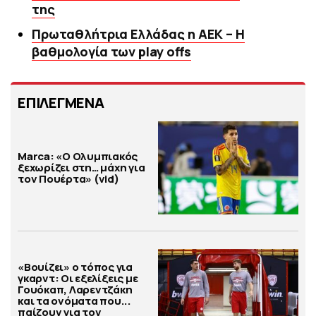
της
Πρωταθλήτρια Ελλάδας η ΑΕΚ – Η
βαθμολογία των play offs
ΕΠΙΛΕΓΜΕΝΑ
Marca: «Ο Ολυμπιακός
ξεχωρίζει στη… μάχη για
τον Πουέρτα» (vid)
«Βουίζει» ο τόπος για
γκαρντ: Οι εξελίξεις με
Γουόκαπ, Λαρεντζάκη
και τα ονόματα που...
παίζουν για τον