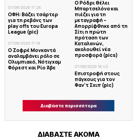
Ο Ρόδρι θέλει
07/08/2026 17:26
Μπαρτσελόνα και
ΟΦΗ: Βάζει τσάρτερ
πιέζει για τη
για τη ρεβάνς των
μεταγραφή –
play offs του Europa
Απορρίφθηκε από τη
League (pic)
Σίτι η πρώτη
πρόταση των
Καταλανών,
07/08/2026 17:19
ακολουθεί νέα
Ο Ζοφρέ Μονκαντά
προσφορά (pics)
αναλαμβάνει ρόλο σε
Ολυμπιακό, Νότιγχαμ
07/08/2026 16:43
Φόρεστ και Ρίο Άβε
Επιστροφή στους
πάγκους για τον
Φαν’τ Σχιπ (pic)
Διαβάστε περισσότερα
ΔΙΑΒΑΣΤΕ ΑΚΟΜΑ