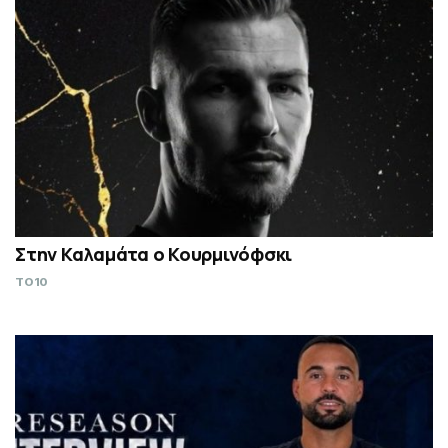
Στην Καλαμάτα ο Κουρμινόφσκι
TO10