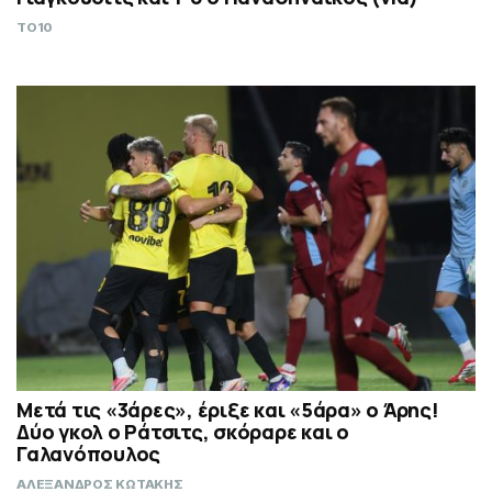
TO10
Μετά τις «3άρες», έριξε και «5άρα» ο Άρης!
Δύο γκολ ο Ράτσιτς, σκόραρε και ο
Γαλανόπουλος
ΑΛΕΞΑΝΔΡΟΣ ΚΩΤΑΚΗΣ