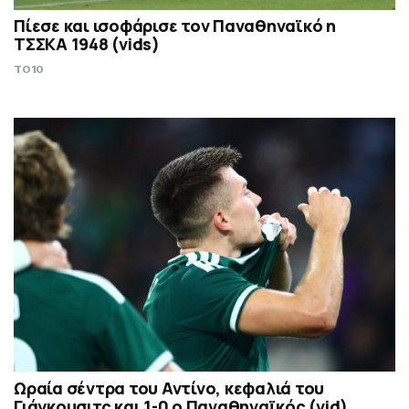
Πίεσε και ισοφάρισε τον Παναθηναϊκό η
ΤΣΣΚΑ 1948 (vids)
TO10
Ωραία σέντρα του Αντίνο, κεφαλιά του
Γιάγκουσιτς και 1-0 ο Παναθηναϊκός (vid)