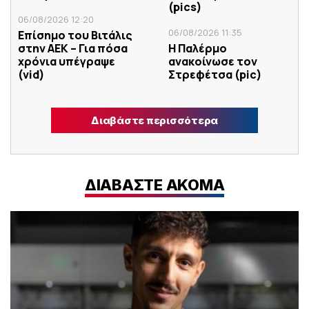
(pics)
06/08/2026 12:20
06/08/2026 11:35
Επίσημο του Βιτάλις
στην ΑΕΚ – Για πόσα
Η Παλέρμο
χρόνια υπέγραψε
ανακοίνωσε τον
(vid)
Στρεφέτσα (pic)
Διαβάστε περισσότερα
ΔΙΑΒΑΣΤΕ ΑΚΟΜΑ