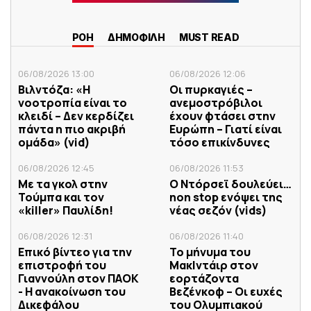
ΡΟΗ
ΔΗΜΟΦΙΛΗ
MUST READ
06/08/2026 13:00
06/08/2026 12:06
Βιλντόζα: «Η
Οι πυρκαγιές –
νοοτροπία είναι το
ανεμοστρόβιλοι
κλειδί – Δεν κερδίζει
έχουν φτάσει στην
πάντα η πιο ακριβή
Ευρώπη – Γιατί είναι
ομάδα» (vid)
τόσο επικίνδυνες
06/08/2026 12:45
06/08/2026 11:53
Με τα γκολ στην
Ο Ντόρσεϊ δουλεύει…
Τούμπα και τον
non stop ενόψει της
«killer» Παυλίδη!
νέας σεζόν (vids)
06/08/2026 12:31
06/08/2026 11:40
Επικό βίντεο για την
Το μήνυμα του
επιστροφή του
ΜακΙντάιρ στον
Γιαννούλη στον ΠΑΟΚ
εορτάζοντα
- Η ανακοίνωση του
Βεζένκοφ – Οι ευχές
Δικεφάλου
του Ολυμπιακού