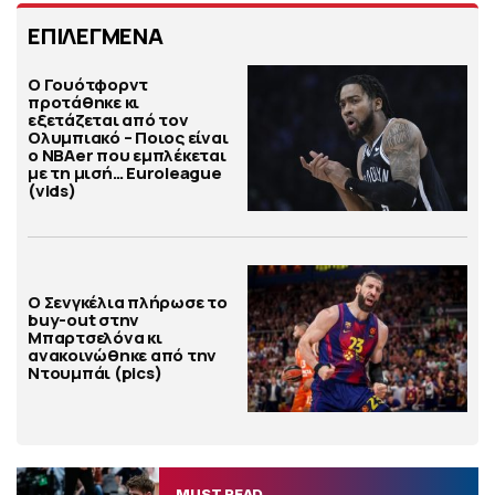
ΕΠΙΛΕΓΜΕΝΑ
Ο Γουότφορντ
προτάθηκε κι
εξετάζεται από τον
Ολυμπιακό – Ποιος είναι
ο ΝΒΑer που εμπλέκεται
με τη μισή… Euroleague
(vids)
Ο Σενγκέλια πλήρωσε το
buy-out στην
Μπαρτσελόνα κι
ανακοινώθηκε από την
Ντουμπάι (pics)
MUST READ