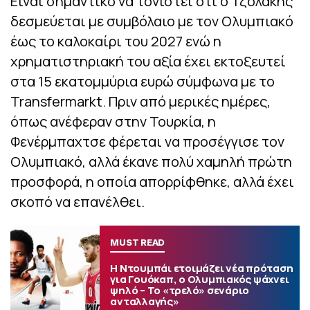
Είναι σημαντικό να τονιστεί ότι ο Τζολάκης
δεσμεύεται με συμβόλαιο με τον Ολυμπιακό
έως το καλοκαίρι του 2027 ενώ η
χρηματιστηριακή του αξία έχει εκτοξευτεί
στα 15 εκατoμμύρια ευρώ σύμφωνα με το
Transfermarkt. Πριν από μερικές ημέρες,
όπως ανέφεραν στην Τουρκία, η
Φενέρμπαχτσε φέρεται να προσέγγισε τον
Ολυμπιακό, αλλά έκανε πολύ χαμηλή πρώτη
προσφορά, η οποία απορρίφθηκε, αλλά έχει
σκοπό να επανέλθει.
MUST READ
Η Ντουμπάι ετοιμάζει νέα πρόταση
για Γουόκαπ, ο Ολυμπιακός ψάχνει
ψηλό – Το «τρελό» σενάριο
ανταλλαγής»