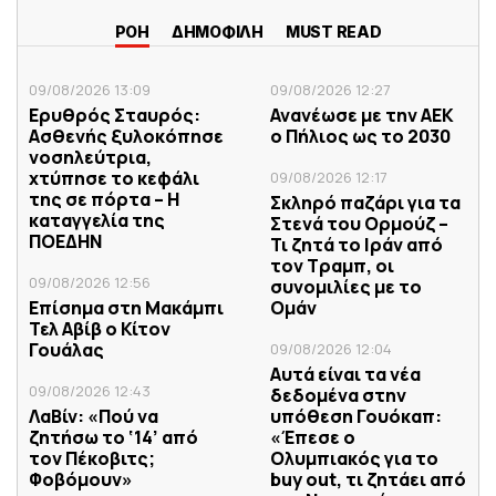
ΡΟΗ
ΔΗΜΟΦΙΛΗ
MUST READ
09/08/2026 13:09
09/08/2026 12:27
Ερυθρός Σταυρός:
Ανανέωσε με την ΑΕΚ
Ασθενής ξυλοκόπησε
ο Πήλιος ως το 2030
νοσηλεύτρια,
χτύπησε το κεφάλι
09/08/2026 12:17
της σε πόρτα – Η
Σκληρό παζάρι για τα
καταγγελία της
Στενά του Ορμούζ –
ΠΟΕΔΗΝ
Τι ζητά το Ιράν από
τον Τραμπ, οι
09/08/2026 12:56
συνομιλίες με το
Επίσημα στη Μακάμπι
Ομάν
Τελ Αβίβ ο Κίτον
Γουάλας
09/08/2026 12:04
Αυτά είναι τα νέα
09/08/2026 12:43
δεδομένα στην
ΛαΒίν: «Πού να
υπόθεση Γουόκαπ:
ζητήσω το ‘14’ από
«Έπεσε ο
τον Πέκοβιτς;
Ολυμπιακός για το
Φοβόμουν»
buy out, τι ζητάει από