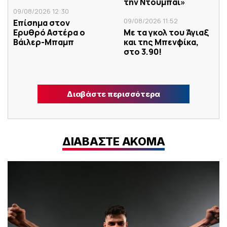
την Ντουμπάι»
09/08/2026 12:30
09/08/2026 11:52
Επίσημα στον
Ερυθρό Αστέρα ο
Με τα γκολ του Άγιαξ
Βάιλερ-Μπαμπ
και της Μπενφίκα,
στο 3.90!
Διαβάστε περισσότερα
ΔΙΑΒΑΣΤΕ ΑΚΟΜΑ