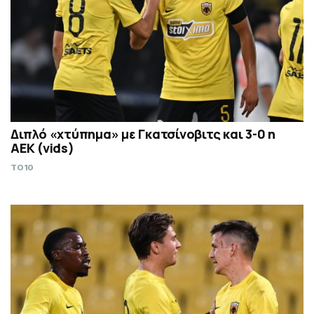
Διπλό «χτύπημα» με Γκατσίνοβιτς και 3-0 η
ΑΕΚ (vids)
TO10