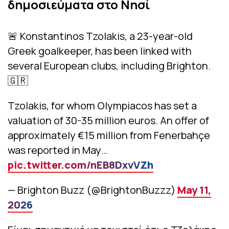
δημοσιεύματα στο Νησί
🚨 Konstantinos Tzolakis, a 23-year-old
Greek goalkeeper, has been linked with
several European clubs, including Brighton.
🇬🇷
Tzolakis, for whom Olympiacos has set a
valuation of 30-35 million euros. An offer of
approximately €15 million from Fenerbahçe
was reported in May…
pic.twitter.com/nEB8DxvVZh
— Brighton Buzz (@BrightonBuzzz)
May 11,
2026