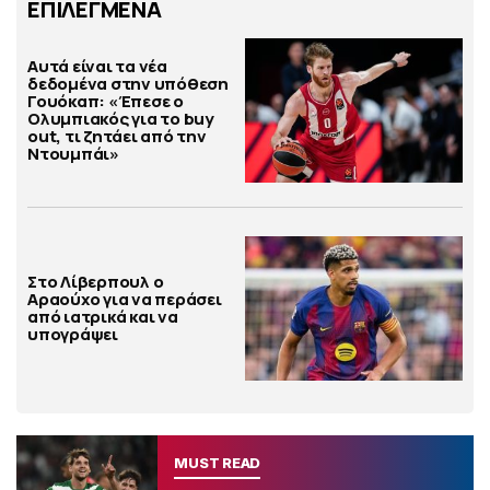
ΕΠΙΛΕΓΜΕΝΑ
Αυτά είναι τα νέα
δεδομένα στην υπόθεση
Γουόκαπ: «Έπεσε ο
Ολυμπιακός για το buy
out, τι ζητάει από την
Ντουμπάι»
Στο Λίβερπουλ ο
Αραούχο για να περάσει
από ιατρικά και να
υπογράψει
MUST READ