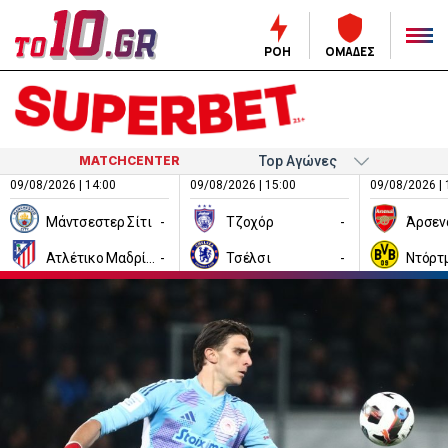
ΡΟΗ
ΟΜΑΔΕΣ
MATCHCENTER
09/08/2026 | 14:00
09/08/2026 | 15:00
09/08/2026 | 
Μάντσεστερ Σίτι
-
Τζοχόρ
-
Άρσεν
Ατλέτικο Μαδρίτης
-
Τσέλσι
-
Ντόρτ