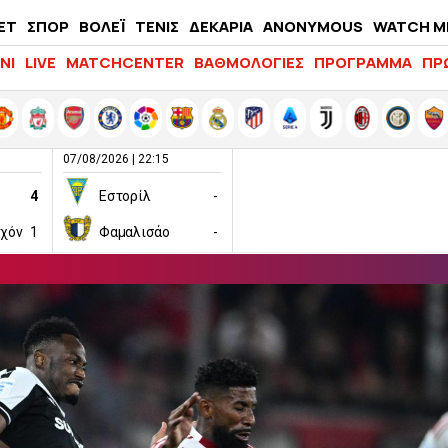
ΕΤ
ΣΠΟΡ
ΒΟΛΕΪ
ΤΕΝΙΣ
ΔΕΚΑΡΙΑ
ANONYMOUS
WATCH M
LIFEWITNESS
ΝΙ
LIVE
MATCHCENTER
ΒΑΘΜΟΛΟΓΙΕΣ
ΠΡΟΓΡΑΜΜΑ
ΠΡ
07/08/2026 | 22:15
4
Εστορίλ
-
ιχόν
1
Φαμαλισάο
-