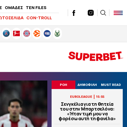
E
ΟΜΑΔΕΣ
TEN FILES
ΩΤΟΣΕΛΙΔΑ
CON-TROLL
ΡΟΗ
ΔΗΜΟΦΙΛΗ
MUST READ
|
EUROLEAGUE
15:55
Σενγκέλια για τη θητεία
του στην Μπαρτσελόνα:
«Ήταν τιμή μου να
φορέσω αυτή τη φανέλα»