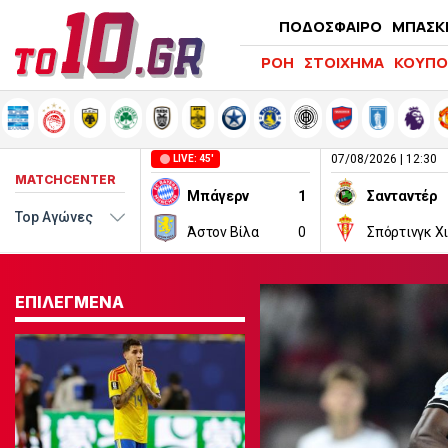
ΠΟΔΟΣΦΑΙΡΟ
ΜΠΑΣΚ
ΡΟΗ
ΣΤΟΙΧΗΜΑ
ΚΟΥΠΟ
07/08/2026 | 12:30
LIVE: 45'
MATCHCENTER
Μπάγερν
1
Σανταντέρ
Άστον Βίλα
0
Σπόρτινγκ Χ
ΕΠΙΛΕΓΜΕΝΑ