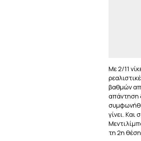
Με 2/11 νί
ρεαλιστικέ
βαθμών από
απάντηση 
συμφωνήθηκ
γίνει. Και
Μεντιλίμπα
τη 2η θέση