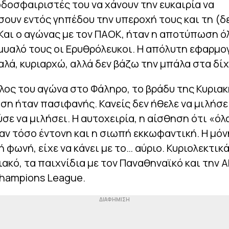
δοσφαιριστές του να χάνουν την ευκαιρία να
ουν εντός γηπέδου την υπεροχή τους και τη (δ
 Και ο αγώνας με τον ΠΑΟΚ, ήταν η αποτύπωση 
μυαλό τους οι Ερυθρόλευκοι. Η απόλυτη εφαρμο
αλά, κυριαρχώ, αλλά δεν βάζω την μπάλα στα δί
λος του αγώνα στο Φάληρο, το βράδυ της Κυριακ
η ήταν πασιφανής. Κανείς δεν ήθελε να μιλήσει
σε να μιλήσει. Η αυτοχειρία, η αίσθηση ότι «όλ
αν τόσο έντονη και η σιωπή εκκωφαντική. Η μόν
 φωνή, είχε να κάνει με το… αύριο. Κυριολεκτικά.
ακό, τα παιχνίδια με τον Παναθηναϊκό και την ΑΕ
Champions League.