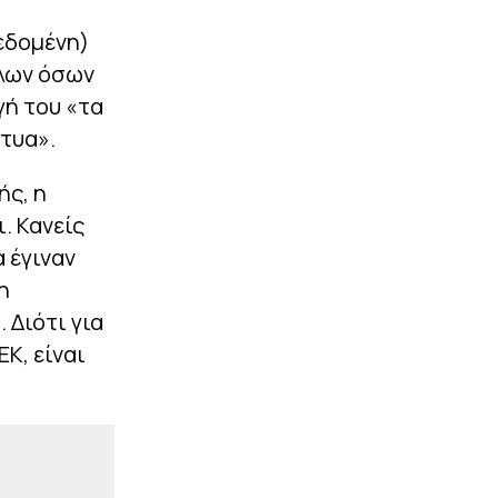
καλοκαιρινές στιγμές
(pics)
εδομένη)
|
όλων όσων
EUROLEAGUE
14:00
Επαναπροκηρύσσεται η
γή του «τα
ενεργειακή αναβάθμιση
του ΣΕΦ - Ο λόγος
χτυα».
ακύρωσης του πρώτου
διαγωνισμού
ής, η
. Κανείς
ΠΕΡΙΣΣΟΤΕΡΑ
α έγιναν
η
 Διότι για
Κ, είναι