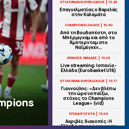
|
STOIXIMAN SUPERLEAGUE
15:45
Επαγγελματίας ο Βαρελάς
στην Καλαμάτα
|
CHAMPIONS LEAGUE
15:40
Από τη Βουδαπέστη, στο
Μπέρμιγχαμ και από το
Άμστερνταμ στο
Ναϊμέγκεν…
|
ΕΘΝΙΚΕΣ ΟΜΑΔΕΣ
15:29
Live streaming: Ισπανία -
Ελλάδα (Eurobasket U16)
|
STOIXIMAN SUPERLEAGUE
15:17
Γιαννούλης: «Δεν βλέπω
την ώρα να παίξω,
στόχος το Champions
ampions
League» (vid)
|
ΕΠΙΚΑΙΡΟΤΗΤΑ
15:04
Ακριβές διακοπές: Η
Ελλάδα στις χώρες με τα