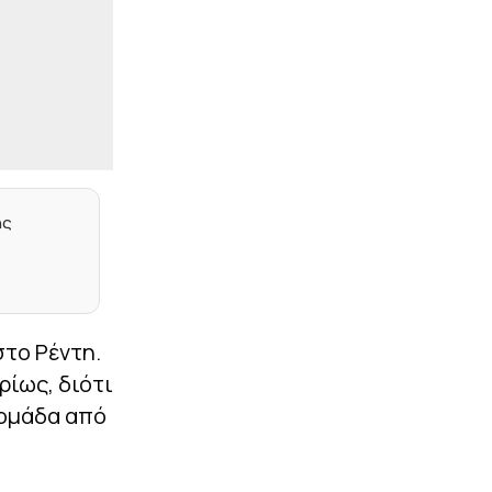
Βοηθός ασφαλείας
κατηγορείται ότι έκανε
σαμποτάζ σε αγώνα
powerlifting λόγω
ρατσισμού! – Κινδυνεύει
με φυλάκιση
|
ΣΤΟΙΧΗΜΑ
14:26
Το βάρος σε Βέλγιο και
Πορτογαλία!
ης
|
ΣΠΟΡ
14:13
Α.Σ Άρης: «Η ισονομία δεν
είναι διαπραγματεύσιμη»
|
ΣΤΟΙΧΗΜΑ
14:02
στο Ρέντη.
Η νέα σεζόν ξεκινά με
Super αποδόσεις* στις
ρίως, διότι
μακροχρόνιες αγορές!
 ομάδα από
|
EUROLEAGUE
14:00
Η ανάρτηση του
Γιαμπουσέλε με