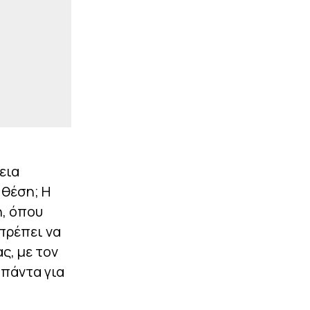
εια
 θέση; Η
, όπου
πρέπει να
ς, με τον
 πάντα για