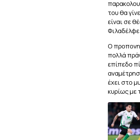
παρακολουθ
του θα γίν
είναι σε θ
Φιλαδέλφει
Ο προπονητ
πολλά πράγ
επίπεδο πί
αναμέτρηση
έχει στο μ
κυρίως με 