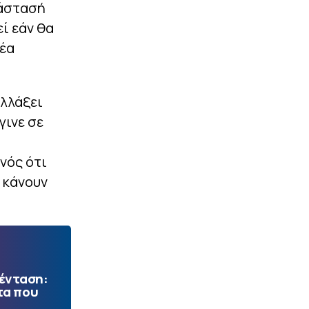
τάστασή
ί εάν θα
Νέα
αλλάξει
γινε σε
νός ότι
α κάνουν
 ένταση:
τα που