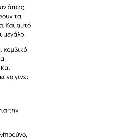
ουν όπως
σουν τα
α. Και αυτό
ι μεγάλο.
ι κομβικό
να
 Και
ι να γίνει
ια την
 Μπρούνο,