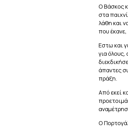
Ο Βάσκος κ
στα παιχνί
λάθη και ν
που έκανε, 
Εστω και γ
για όλους,
διεκδικήσε
άπαντες συ
πράξη.
Από εκεί κ
προετοιμάσ
αναμέτρησ
Ο Πορτογά