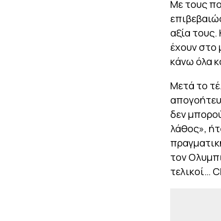
Με τους πο
επιβεβαιώσ
αξία τους.
έχουν στο 
κάνω όλα κ
Μετά το τέ
απογοήτευσ
δεν μπορού
λάθος», ήτ
πραγματική
τον Ολυμπι
τελικοί… 