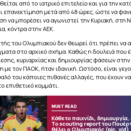
είται από το ιατρικό επιτελείο και για την κα
ει επανεκτίμηση μετά από 48 ώρες, ώστε να φανε
έση να μπορέσει να αγωνιστεί την Κυριακή, στη 
α, κόντρα στην ΑΕΚ.
ής του Ολυμπιακού δεν θεωρεί ότι πρέπει να 
ματα στο αρχικό σχήμα. Καθώς η δουλειά που έ
εσης, κυριαρχίας και δημιουργίας φάσεων στην
 με τον ΠΑΟΚ, ήταν ιδανική. Ωστόσο, είναι γεγο
υαλό του κάποιες πιθανές αλλαγές, που έχουν ν
το επιθετικό κομμάτι.
MUST READ
Κάθετο παιχνίδι, δημιουργία,
Το scouting report του Πουέρ
θέλει ο Ολυμπιακός (pic, vid)