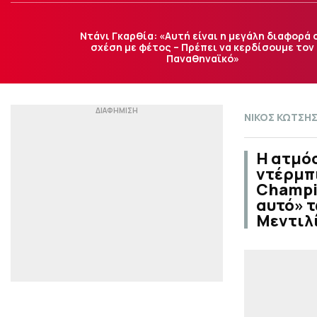
Ντάνι Γκαρθία: «Αυτή είναι η μεγάλη διαφορά 
σχέση με φέτος – Πρέπει να κερδίσουμε τον
Παναθηναϊκό»
ΝΙΚΟΣ ΚΩΤΣΗ
Η ατμόσ
ντέρμπι
Champio
αυτό» τ
Μεντιλ