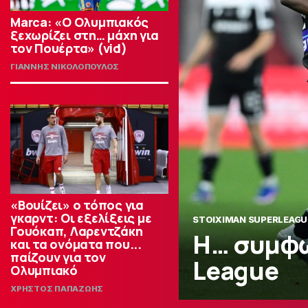
Marca: «Ο Ολυμπιακός
ξεχωρίζει στη… μάχη για
τον Πουέρτα» (vid)
ΓΙΑΝΝΗΣ ΝΙΚΟΛΟΠΟΥΛΟΣ
«Βουίζει» ο τόπος για
γκαρντ: Οι εξελίξεις με
STOIXIMAN SUPERLEAGU
Γουόκαπ, Λαρεντζάκη
Η… συμφω
και τα ονόματα που...
παίζουν για τον
League
Ολυμπιακό
ΧΡΗΣΤΟΣ ΠΑΠΑΖΩΗΣ