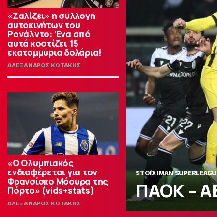
«Ζαλίζει» η συλλογή
αυτοκινήτων του
Ρονάλντο: Ένα από
αυτά κοστίζει 15
εκατομμύρια δολάρια!
ΑΛΕΞΑΝΔΡΟΣ ΚΩΤΑΚΗΣ
«Ο Ολυμπιακός
ενδιαφέρεται για τον
STOIXIMAN SUPERLEAGU
Φρανσίσκο Μόουρα της
ΠΑΟΚ – Α
Πόρτο» (vids+stats)
ΑΛΕΞΑΝΔΡΟΣ ΚΩΤΑΚΗΣ