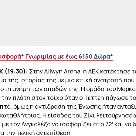
σφορά* Γνωριμίας με έως 6150 Δώρα*
 (19:30):
Στην Allwyn Arena, η ΑΕΚ κατέκτησε τ
 της ιστορίας της με μια επική ανατροπή που 
στη μνήμη των οπαδών της. Η ομάδα του Μάρκο
 την πλάτη στον τοίχο όταν ο Τεττέη πάγωσε τ
πτό, όμως η αντίδραση της Ένωσης ήταν αντάξι
ωταθλήτριας. Η είσοδος του Ζίνι λειτούργησε 
 με τον Ανγκολέζο να ισοφαρίζει στο 72′ και να δ
α την τελική αντεπίθεση.