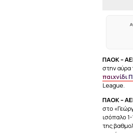
Α
ΠΑΟΚ – ΑΕ
στην αύρα
παιχνίδι 
League.
ΠΑΟΚ – ΑΕΚ
στο «Γεώρ
ισόπαλο 1-
της βαθμολ