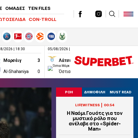
E
ΟΜΑΔΕΣ
TEN FILES
ΩΤΟΣΕΛΙΔΑ
CON-TROLL
8/2026 | 18:30
05/08/2026 | 19:00
05/08/2026 | 19:30
Μαρσέιγ
3
Λάτσιο
4
Νάπολι
Al-Shahaniya
0
Όστια Μάρε
0
Οσασούνα
ΡΟΗ
ΔΗΜΟΦΙΛΗ
MUST READ
|
LIFEWITNESS
00:54
Η Ναόμι Γουότς για τον
μυστικό ρόλο που
ανέλαβε στο «Spider-
Man»