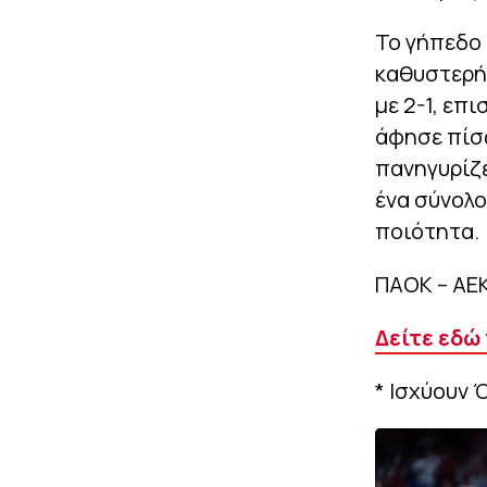
Το γήπεδο 
καθυστερήσ
με 2-1, επ
άφησε πίσω
πανηγυρίζε
ένα σύνολο
ποιότητα.
ΠΑΟΚ – ΑΕΚ
Δείτε εδώ
* Ισχύουν 