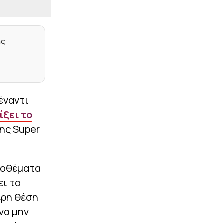
EUROPA CONFERENCE
|
23:49
LEAGUE
Γιάγκουσιτς: «Πρέπει να
ης
παρουσιαστούμε
καλύτεροι στη
Βουλγαρία»
|
UEFA CONFERENCE LEAGUE
23:43
Παναθηναϊκός: Η μέρα και
έναντι
η ώρα του
επαναληπτικού αγώνα με
ίξει το
την ΤΣΣΚΑ 1948
της Super
|
UEFA CONFERENCE LEAGUE
23:40
Αποδοκιμασίες στο ΟΑΚΑ
μετά το φινάλε του
ποθέματα
παιχνιδιού
ει το
|
UEFA CONFERENCE LEAGUE
23:25
ερη θέση
Γλίτωσε την ήττα και θα
παίξει την πρόκριση στη
να μην
Βουλγαρία ο