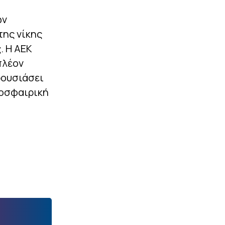
ων
της νίκης
. Η ΑΕΚ
πλέον
ρουσιάσει
δοσφαιρική