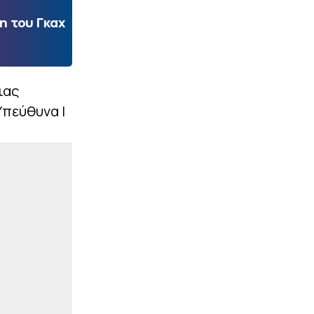
η του Γκαχ
ιας
Υπεύθυνα |