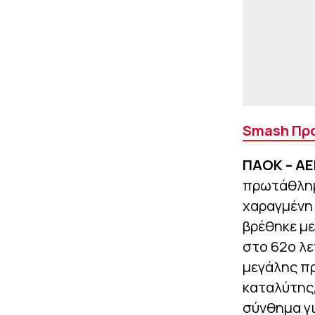
Smash Προ
ΠΑΟΚ – ΑΕΚ
πρωτάθλημα
χαραγμένη 
βρέθηκε με
στο 62ο λε
μεγάλης πρ
καταλύτης,
σύνθημα γι