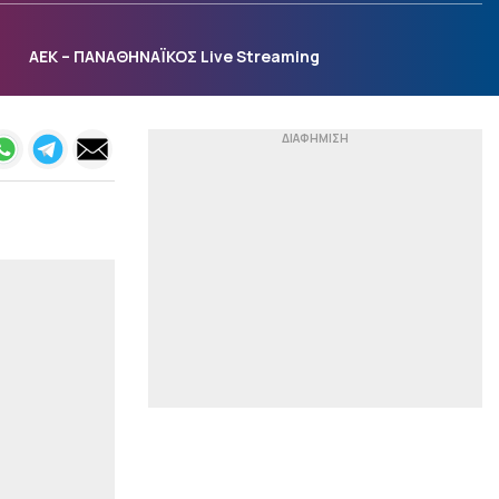
βελτιώσουμε πράγματα
και έχουμε πέντε μέρες
να το πετύχουμε»
ΑΕΚ – ΠΑΝΑΘΗΝΑΪΚΟΣ Live Streaming
|
ΕΠΙΚΑΙΡΟΤΗΤΑ
00:15
Άνω των 20 δισ. ευρώ οι
ρυθμίσεις οφειλών στον
εξωδικαστικό μηχανισμό
|
ΠΟΔΟΣΦΑΙΡΟ
00:14
Βαθμολογία UEFA:
Μείωσε τη διαφορά η
Ελλάδα
|
UEFA CONFERENCE LEAGUE
00:02
Νίστρουπ: «Έχουμε την
πίεση, αλλά δεν υπάρχει
κάτι άλλο για μας πέραν
της νίκης»
|
PRE SEASON
23:52
Ασίστ Τζόλη, ήττα σε
φιλικό για την Άρσεναλ
(vid)