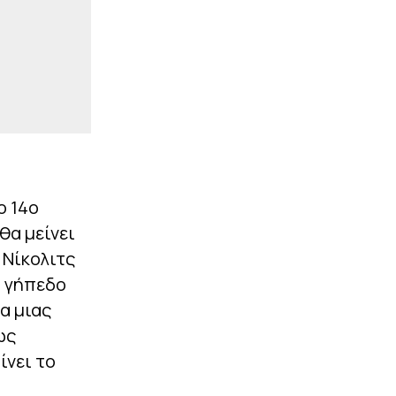
ο 14ο
θα μείνει
 Νίκολιτς
ο γήπεδο
α μιας
ως
ίνει το