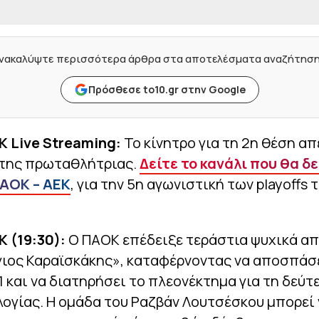
νακαλύψτε περισσότερα άρθρα στα αποτελέσματα αναζήτησ
Πρόσθεσε to10.gr στην Google
Κ Live Streaming:
Το κίνητρο για τη 2
η
θέση απ
 της πρωταθλήτριας.
Δείτε το κανάλι που θα δε
ΠΑΟΚ – ΑΕΚ
, για την 5
η
αγωνιστική των playoffs 
 (19:30):
Ο ΠΑΟΚ επέδειξε τεράστια ψυχικά α
γιος Καραϊσκάκης», καταφέρνοντας να αποσπάσ
1 και να διατηρήσει το πλεονέκτημα για τη δεύτ
ογίας. Η ομάδα του Ραζβάν Λουτσέσκου μπορεί 