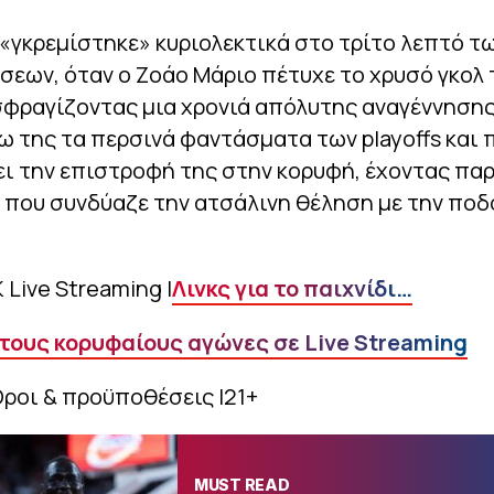
«γκρεμίστηκε» κυριολεκτικά στο τρίτο λεπτό τ
εων, όταν ο Ζοάο Μάριο πέτυχε το χρυσό γκολ 
ισφραγίζοντας μια χρονιά απόλυτης αναγέννησης
 της τα περσινά φαντάσματα των playoffs και 
ι την επιστροφή της στην κορυφή, έχοντας πα
 που συνδύαζε την ατσάλινη θέληση με την πο
 Live Streaming |
Λινκς για το παιχνίδι…
 τους κορυφαίους αγώνες σε Live Streaming
Όροι & προϋποθέσεις |21+
MUST READ