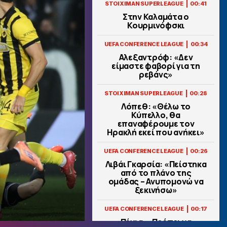
|
STOIXIMAN SUPERLEAGUE
00:41
Στην Καλαμάτα ο
Κουρμινόφσκι
|
UEFA CONFERENCE LEAGUE
00:34
Αλεξαντρόφ: «Δεν
είμαστε φαβορί για τη
ρεβάνς»
|
STOIXIMAN SUPERLEAGUE
00:28
Λόπεθ: «Θέλω το
Κύπελλο, θα
επαναφέρουμε τον
Ηρακλή εκεί που ανήκει»
|
UEFA CONFERENCE LEAGUE
00:26
Λιβάι Γκαρσία: «Πείστηκα
από το πλάνο της
ομάδας – Ανυπομονώ να
ξεκινήσω»
|
UEFA CONFERENCE LEAGUE
00:17
Πένια: «Πρέπει να