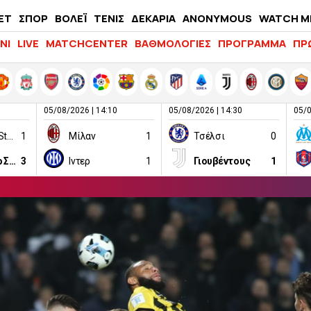
ΕΤ
ΣΠΟΡ
ΒΟΛΕΪ
ΤΕΝΙΣ
ΔΕΚΑΡΙΑ
ANONYMOUS
WATCH M
LIFEWITNESS
ΝΙ
LIVE
MATCHCENTER
ΒΑΘΜΟΛΟΓΙΕΣ
ΠΡΟΓΡΑΜΜΑ
ΠΡ
05/08/2026 | 14:10
05/08/2026 | 14:30
05/0
K-League All Stars
1
Μίλαν
1
Τσέλσι
0
Μάντσεστερ Σίτι
3
Ιντερ
1
Γιουβέντους
1