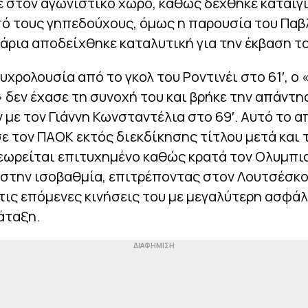
ε στον αγωνιστικό χώρο, καθώς δέχθηκε καταιγ
ό τους γηπεδούχους, όμως η παρουσία του Παβ
άρια αποδείχθηκε καταλυτική για την έκβαση το
υχρολουσία από το γκολ του Ροντινέι στο 61′, ο
 δεν έχασε τη συνοχή του και βρήκε την απάντη
 με τον Γιάννη Κωνσταντέλια στο 69′. Αυτό το 
σε τον ΠΑΟΚ εκτός διεκδίκησης τίτλου μετά και 
εωρείται επιτυχημένο καθώς κρατά τον Ολυμπι
στην ισοβαθμία, επιτρέποντας στον Λουτσέσκο
τις επόμενες κινήσεις του με μεγαλύτερη ασφάλ
άταξη.