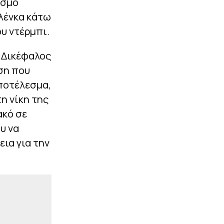
Παναθηναϊκός (1-1, vid)
ισμό
λένκα κάτω
|
ΕΠΙΚΑΙΡΟΤΗΤΑ
23:14
υ ντέρμπι.
Εξαγοράσιμη ποινή στον
27χρονο τράπερ που
έτρεχε με 182 χιλιόμετρα
 «Δικέφαλος
στην ΠΑΘΕ – Ζήτησε
«συγγνώμη»
ση που
αποτέλεσμα,
ΠΕΡΙΣΣΟΤΕΡΑ
τη νίκη της
ακό σε
υ να
εια για την