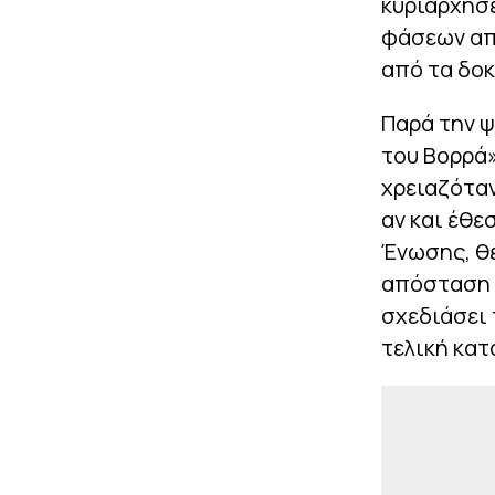
κυριάρχησ
φάσεων απ
από τα δοκ
Παρά την ψ
του Βορρά»
χρειαζόταν
αν και έθε
Ένωσης, θ
απόσταση 
σχεδιάσει 
τελική κατ