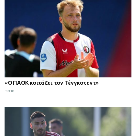
«Ο ΠΑΟΚ κοιτάζει τον Τένγκστεντ»
TO10