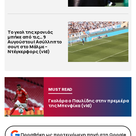
Το γκολ της χρονιάς
μπήκε από τις… 9
Αυγούστου! Ασύλληπτο
σουτ στο Μάλμε –
Ντέγκερφορς (vid)
MUST READ
Γκολάρα ο Παυλίδης στην πρεμιέρα
της Μπενφίκα (vid)
Προσθήκη ως προτεινόμενη πηγή στη Google