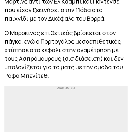
Μαρτίνς αντί των Ελ Κααμπί και Ποντένσε,
που είχαν ξεκινήσει στην 11άδα στο
παιχνίδι με τον Δικέφαλο του Βορρά.
Ο Μαροκινός επιθετικός βρίσκεται στον
πάγκο, ενώ ο Πορτογάλος μεσοεπιθετικός
χτύπησε στο κεφάλι στην αναμέτρηση με
τους Ασπρόμαυρους (σ.σ διάσειση) και δεν
υπολογίζεται για το ματς με την ομάδα του
Ράφα Μπενίτεθ.