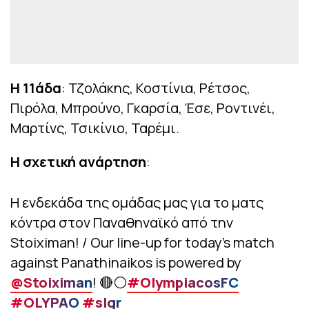
Η 11άδα
: Τζολάκης, Κοστίνια, Ρέτσος,
Πιρόλα, Μπρούνο, Γκαρσία, Έσε, Ροντινέι,
Μαρτίνς, Τσικίνιο, Ταρέμι.
Η σχετική ανάρτηση
:
Η ενδεκάδα της ομάδας μας για το ματς
κόντρα στον Παναθηναϊκό από την
Stoiximan! / Our line-up for today’s match
against Panathinaikos is powered by
@Stoiximan
! 🔴⚪️
#OlympiacosFC
#OLYPAO
#slgr