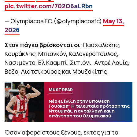
pic.twitter.com/702O6aLRbn
— Olympiacos FC (@olympiacosfc)
May 13,
2026
Στον πάγκο βρίσκονται οι
: Πασχαλάκης,
Κουράκλης, Μπιανκόν, Καλογερόπουλος,
Νασιμέντο, Ελ Κααμπί, Σιπιόνι, Αντρέ Λουίς,
Βέζο, Λιατσικούρας και Μουζακίτης.
MUST READ
Νέα εξέλιξη στην υπόθεση
Γουόκαπ: Η τελευταία πρόταση της
Ντουμπάι, η ανταλλαγή και η
απάντηση του Ολυμπιακού
Όσον αφορά στους ξένους, εκτός για το