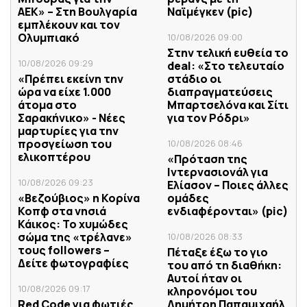
ΑΕΚ» – Στη Βουλγαρία
Ναϊμέγκεν (pic)
εμπλέκουν και τον
Ολυμπιακό
10/08/2026 09:00
Στην τελική ευθεία το
10/08/2026 09:29
deal: «Στο τελευταίο
«Πρέπει εκείνη την
στάδιο οι
ώρα να είχε 1.000
διαπραγματεύσεις
άτομα στο
Μπαρτσελόνα και Σίτι
Σαρακήνικο» - Νέες
για τον Ρόδρι»
μαρτυρίες για την
προσγείωση του
10/08/2026 08:46
ελικοπτέρου
«Πρόταση της
Ιντερνασιονάλ για
10/08/2026 09:23
Ελίασον – Ποιες άλλες
«Βεζούβιος» η Κορίνα
ομάδες
Κοπφ στα νησιά
ενδιαφέρονται» (pic)
Κάικος: Το χυμώδες
σώμα της «τρέλανε»
10/08/2026 08:33
τους followers –
Πέταξε έξω το γιο
Δείτε φωτογραφίες
του από τη διαθήκη:
Αυτοί ήταν οι
10/08/2026 09:17
κληρονόμοι του
Red Code για φωτιές
Δημήτρη Παπαμιχαήλ