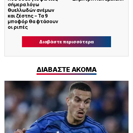
σήμερα λόγω
θυελλωδών ανέμων
και ζέστης – Τα 9
μποφόρ θα φτάσουν
οι ριπές
Διαβάστε περισσότερα
ΔΙΑΒΑΣΤΕ ΑΚΟΜΑ