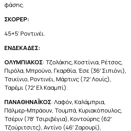
φάσης.
ΣΚΟΡΕΡ:
45+5’ Ροντινέι.
ΕΝΔΕΚΑΔΕΣ:
ΟΛΥΜΠΙΑΚΟΣ
: Τζολάκης, Κοστίνια, Ρέτσος,
Πιρόλα, Μπρούνο, Γκαρθία, Έσε (36′ Σιπιόνι),
Τσικίνιο, Ροντινέι, Μάρτινς (72′ Λουίς),
Ταρέμι (72′ Ελ Κααμπί).
ΠΑΝΑΘΗΝΑΪΚΟΣ
: Λαφόν, Καλάμπρια,
Πάλμερ-Μπράουν, Τουμπά, Κυριακόπουλος,
Τσέριν (78′ Τσιριβέγια), Κοντούρης (62′
Τζούριτσιτς), Αντίνο (46′ Ζαρουρί),