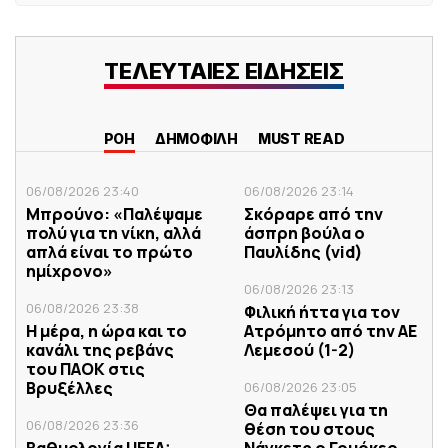
ΤΕΛΕΥΤΑΙΕΣ ΕΙΔΗΣΕΙΣ
ΡΟΗ
ΔΗΜΟΦΙΛΗ
MUST READ
06/08/2026 23:40
06/08/2026 23:14
Μπρούνο: «Παλέψαμε
Σκόραρε από την
πολύ για τη νίκη, αλλά
άσπρη βούλα ο
απλά είναι το πρώτο
Παυλίδης (vid)
ημίχρονο»
06/08/2026 23:13
06/08/2026 23:38
Φιλική ήττα για τον
Η μέρα, η ώρα και το
Ατρόμητο από την ΑΕ
κανάλι της ρεβάνς
Λεμεσού (1-2)
του ΠΑΟΚ στις
Βρυξέλλες
06/08/2026 23:05
Θα παλέψει για τη
06/08/2026 23:36
θέση του στους