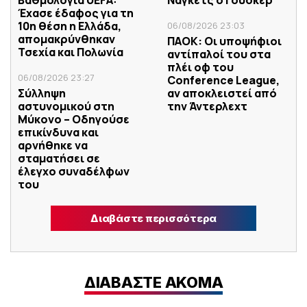
Βαθμολογία UEFA:
Νάγκετς ο Γουόκερ
Έχασε έδαφος για τη
10η θέση η Ελλάδα,
06/08/2026 23:03
απομακρύνθηκαν
ΠΑΟΚ: Οι υποψήφιοι
Τσεχία και Πολωνία
αντίπαλοί του στα
πλέι οφ του
06/08/2026 23:27
Conference League,
Σύλληψη
αν αποκλειστεί από
αστυνομικού στη
την Άντερλεχτ
Μύκονο – Οδηγούσε
επικίνδυνα και
αρνήθηκε να
σταματήσει σε
έλεγχο συναδέλφων
του
Διαβάστε περισσότερα
ΔΙΑΒΑΣΤΕ ΑΚΟΜΑ