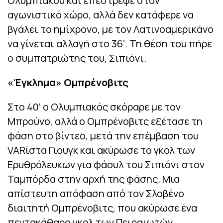
Ολυμπιακού και επέστρεψε στον
αγωνιστικό χώρο, αλλά δεν κατάφερε να
βγάλει το ημίχρονο, με τον Λατινοαμερικάνο
να γίνεται αλλαγή στο 36’. Τη θέση του πήρε
ο συμπατριώτης του, Σιπιόνι.
«Έγκλημα» Ομπρένοβιτς
Στο 40’ ο Ολυμπιακός σκόραρε με τον
Μπρούνο, αλλά ο Ομπρένοβιτς εξέτασε τη
φάση στο βίντεο, μετά την επέμβαση του
VARίστα Γιουγκ και ακύρωσε το γκολ των
Ερυθρόλευκων για φάουλ του Σιπιόνι στον
Ταμπόρδα στην αρχή της φάσης. Μια
απίστευτη απόφαση από τον Σλοβένο
διαιτητή Ομπρένοβιτς, που ακύρωσε ένα
πεντακάθαρο γκολ των Πειραιωτών.