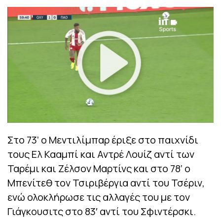
Στο 73’ ο Μεντιλίμπαρ έριξε στο παιχνίδι
τους Ελ Κααμπί και Αντρέ Λουίζ αντί των
Ταρέμι και Ζέλσον Μαρτίνς και στο 78’ ο
Μπενίτεθ τον Τσιριβέργια αντί του Τσέριν,
ενώ ολοκλήρωσε τις αλλαγές του με τον
Γιάγκουσιτς στο 83′ αντί του Σφιντέρσκι.