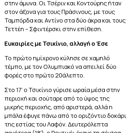
στην άμυνα. Οι Τσέριν και Κοντούρης ήταν
στον άξονα για τους Πράσινους, με τους
Ταμπόρδα και Αντίνο στα δύο άκρα και τους
Τεττέη – Σφιντέρσκι στην επίθεση.
Ευκαιρίες με Τσικίνιο, αλλαγή ο Έσε
Το πρώτο ημίχρονο κύλησε σε χαμηλό
τέμπο, με τον Ολυμπιακό να απειλεί δύο
φορές στο πρώτο 20άλεπτο.
Στο 17’ ο Τσικίνιο γύρισε ωραία μέσα στην
περιοχή και σούταρε από το ύψος της
μικρής περιοχής, από αριστερά, αλλά η
μπάλα έφυγε πάνω από το οριζόντιο δοκάρι
της εστίας του Λαφόν. Δευτερόλεπτα
αργότερα (18’), ο Ροντινέι έκανε τη σέντρα