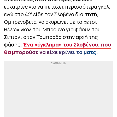
ευκαιρίες για να πετύχει περισσότερα γκολ,
ενώ στο 42’ είδε τον Σλοβένο διαιτητή,
Ομπρένοβιτς, να ακυρώνει με το «έτσι
θέλω» γκολ του Μπρούνο για φάουλ του
Σιπιόνι στον Ταμπόρδα στην αρχή της
φάσης.
Ένα «έγκλημα» του Σλοβένου, που
θα μπορούσε να είχε κρίνει το ματς.