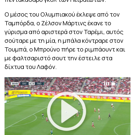
Ο μέσος του Ολυμπιακού έκλεψε από τον
Ταμπόρδα, ο Ζέλσον Μάρτινς έκανε το
γύρισμα από αριστερά στον Ταρέμι, αυτός
σούταρε με τη μία, η μπάλα κόντραρε στον
Τουμπά, ο Μπρούνο πήρε το ριμπάουντ και
με φαλτσαριστό σουτ την έστειλε στα
δίχτυα του Λαφόν.