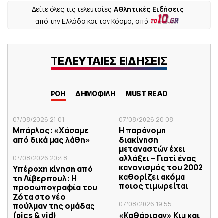
Δείτε όλες τις τελευταίες
Αθλητικές Ειδήσεις
από την Ελλάδα και τον Κόσμο, από
ΤΕΛΕΥΤΑΙΕΣ ΕΙΔΗΣΕΙΣ
ΡΟΗ
ΔΗΜΟΦΙΛΗ
MUST READ
07/08/2026 21:01
07/08/2026 20:08
Μπάρλος: «Χάσαμε
Η παράνομη
από δικά μας λάθη»
διακίνηση
μεταναστών έχει
αλλάξει – Γιατί ένας
07/08/2026 20:48
κανονισμός του 2002
Υπέροχη κίνηση από
καθορίζει ακόμα
τη Λίβερπουλ: Η
ποιος τιμωρείται
προσωπογραφία του
Ζότα στο νέο
07/08/2026 19:55
πούλμαν της ομάδας
(pics & vid)
«Καθάρισαν» Κιμ και