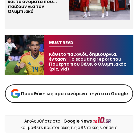
και τα ονόματα που...
παίζουν για τον
Ολυμπιακό
MUST READ
Κάθετο παιχνίδι, δημιουργία,
ένταση: Το scouting report του
Πουέρτα που θέλει ο Ολυμπιακός
(pic, vid)
Προσθήκη ως προτεινόμενη πηγή στη Google
Ακολουθήστε στο
Google News
και μάθετε πρώτοι όλες τις αθλητικές ειδήσεις