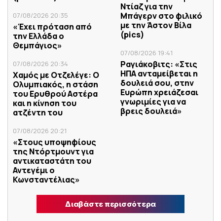
Ντίαζ για την
Μπάγερν στο φιλικό
07/08/2026 20:35
με την Άστον Βίλα
«Έχει πρόταση από
(pics)
την Ελλάδα ο
Θεμπάγιος»
07/08/2026 19:41
Ραγιάκοβιτς: «Στις
07/08/2026 20:34
ΗΠΑ ανταμείβεται η
Χαμός με Οτζελέγε: Ο
δουλειά σου, στην
Ολυμπιακός, η στάση
Ευρώπη χρειάζεσαι
του Ερυθρού Αστέρα
γνωριμίες για να
και η κίνηση του
βρεις δουλειά»
ατζέντη του
07/08/2026 20:21
«Στους υποψηφίους
της Ντόρτμουντ για
αντικαταστάτη του
Αντεγέμι ο
Κωνσταντέλιας»
Διαβάστε περισσότερα