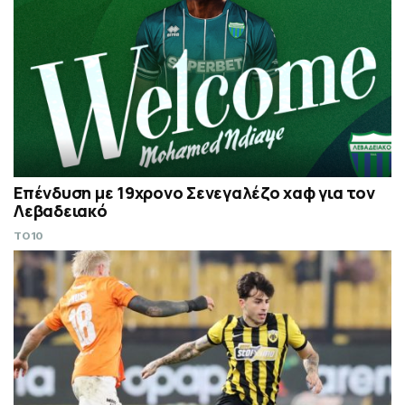
Επένδυση με 19χρονο Σενεγαλέζο χαφ για τον
Λεβαδειακό
TO10