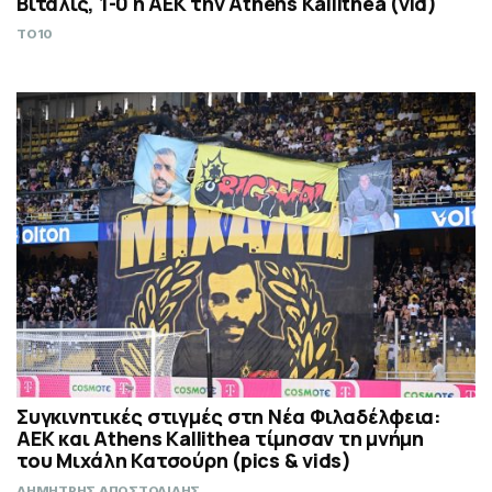
Βιτάλις, 1-0 η ΑΕΚ την Athens Kallithea (vid)
TO10
Συγκινητικές στιγμές στη Νέα Φιλαδέλφεια:
ΑΕΚ και Athens Kallithea τίμησαν τη μνήμη
του Μιχάλη Κατσούρη (pics & vids)
ΔΗΜΗΤΡΗΣ ΑΠΟΣΤΟΛΙΔΗΣ