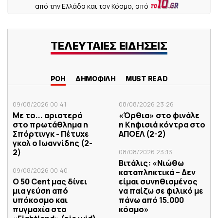
από την Ελλάδα και τον Κόσμο, από
ΤΕΛΕΥΤΑΙΕΣ ΕΙΔΗΣΕΙΣ
ΡΟΗ
ΔΗΜΟΦΙΛΗ
MUST READ
09/08/2026 00:41
08/08/2026 23:26
Με το... αριστερό
«Όρθια» στο φινάλε
στο πρωτάθλημα η
η Κηφισιά κόντρα στο
Σπόρτινγκ - Πέτυχε
ΑΠΟΕΛ (2-2)
γκολ ο Ιωαννίδης (2-
2)
08/08/2026 23:13
Βιτάλις: «Νιώθω
09/08/2026 00:40
καταπληκτικά – Δεν
Ο 50 Cent μας δίνει
είμαι συνηθισμένος
μια γεύση από
να παίζω σε φιλικό με
υπόκοσμο και
πάνω από 15.000
πυγμαχία στο
κόσμο»