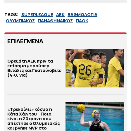
TAGS:
SUPERLEAGUE
ΑΕΚ
ΒΑΘΜΟΛΟΓΙΑ
ΟΛΥΜΠΙΑΚΟΣ
ΠΑΝΑΘΗΝΑΙΚΟΣ
ΠΑΟΚ
ΕΠΙΛΕΓΜΕΝΑ
Ορεξάτη ΑΕΚ πριν τα
επίσημα με σούπερ
Βιτάλις και Γκατσίνοβιτς
(4-0, vid)
«Τρελαίνει» κόσμο η
Κάτα Χάιντου – Ποια
είναι η 20χρονη που
απέκτησε ο Ολυμπιακός
και βγήκε MVP στο