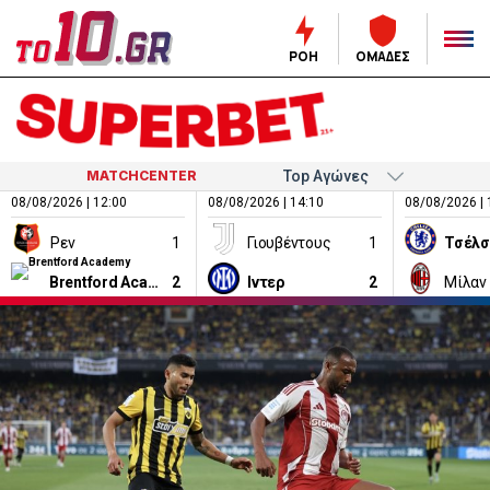
ΡΟΗ
ΟΜΑΔΕΣ
MATCHCENTER
08/08/2026 | 12:00
08/08/2026 | 14:10
08/08/2026 | 
Ρεν
1
Γιουβέντους
1
Τσέλσ
Brentford Academy
2
Ιντερ
2
Μίλαν