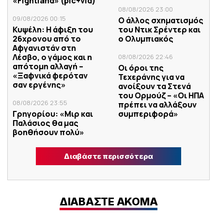
«Fightland» (pic+vid)
08/08/2026 23:00
09/08/2026 00:15
Ο άλλος σχηματισμός
Κυψέλη: Η άφιξη του
του Ντικ Σρέντερ και
26χρονου από το
ο Ολυμπιακός
Αφγανιστάν στη
Λέσβο, ο γάμος και η
08/08/2026 22:46
απότομη αλλαγή –
Οι όροι της
«Ξαφνικά φερόταν
Τεχεράνης για να
σαν εργένης»
ανοίξουν τα Στενά
του Ορμούζ – «Οι ΗΠΑ
08/08/2026 23:55
πρέπει να αλλάξουν
Γρηγορίου: «Μιρ και
συμπεριφορά»
Παλάσιος θα μας
βοηθήσουν πολύ»
Διαβάστε περισσότερα
ΔΙΑΒΑΣΤΕ ΑΚΟΜΑ