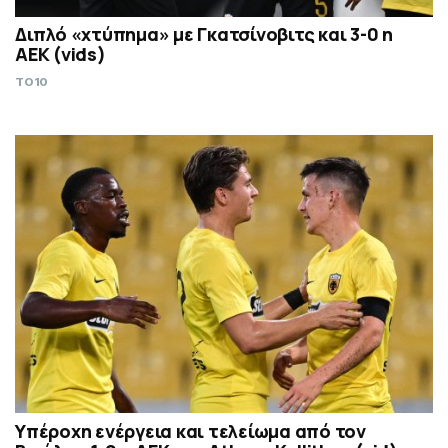
Διπλό «χτύπημα» με Γκατσίνοβιτς και 3-0 η
ΑΕΚ (vids)
TO10
Υπέροχη ενέργεια και τελείωμα από τον