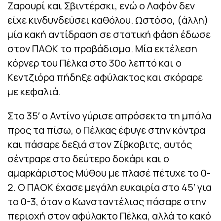
Ζαρουρί και Σβιντέρσκι, ενώ ο Λαφόν δεν
είχε κινδυνδεύσει καθόλου. Ωστόσο, (άλλη)
μία κακή αντίδραση σε στατική φάση έδωσε
στον ΠΑΟΚ το προβάδισμα. Μία εκτέλεση
κόρνερ του Πέλκα στο 30ο λεπτό και ο
Κεντζιόρα πήδηξε αφύλακτος και σκόραρε
με κεφαλιά.
Στο 35′ ο Αντίνο γύρισε απρόσεκτα τη μπάλα
προς τα πίσω, ο Πέλκας έφυγε στην κόντρα
και πάσαρε δεξιά στον Ζίβκοβιτς, αυτός
σέντραρε στο δεύτερο δοκάρι και ο
αμαρκάριστος Μύθου με πλασέ πέτυχε το 0-
2. Ο ΠΑΟΚ έχασε μεγάλη ευκαιρία στο 45′ για
το 0-3, όταν ο Κωνσταντέλιας πάσαρε στην
περιοχή στον αφύλακτο Πέλκα, αλλά το κακό