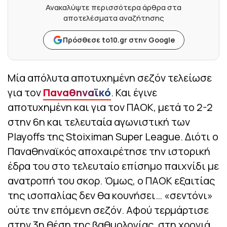
Ανακαλύψτε περισσότερα άρθρα στα
αποτελέσματα αναζήτησης
Πρόσθεσε to10.gr στην Google
Μία απόλυτα αποτυχημένη σεζόν τελείωσε
για τον
Παναθηναϊκό
. Και έγινε
αποτυχημένη και για τον ΠΑΟΚ, μετά το 2-2
στην 6η και τελευταία αγωνιστική των
Playoffs της Stoiximan Super League. Διότι ο
Παναθηναϊκός αποχαιρέτησε την ιστορική
έδρα του στο τελευταίο επίσημο παιχνίδι με
ανατροπή του σκορ. Όμως, ο ΠΑΟΚ εξαιτίας
της ισοπαλίας δεν θα κουνήσει… «σεντόνι»
ούτε την επόμενη σεζόν. Αφού τερμάρτισε
στην 3η θέση της βαθμολογίας, στη χρονιά