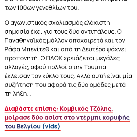
των 100ων γενεθλίων του.
Ο αγωνιστικός σχολιασμός ελάχιστη
σημασία έχει για τους δύο αντιπάλους. Ο
Παναθηναϊκός μάλλον αποχαιρετά και τον
Ράφα Μπενίτεθ και από τη Δευτέρα ψάχνει
προπονητή. Ο ΠΑΟΚ χρειάζεται μεγάλες
αλλαγές, αφού πολλοί στην Τούμπα
έκλεισαν τον κύκλο τους. Αλλά αυτή είναι μία
συζήτηση που αφορά τις δύο ομάδες μετά
τη λήξη…
Διαβάστε επίσης: Κομβικός Τζόλης,
μοίρασε δύο ασίστ στο ντέρμπι κορυφής
του Βελγίου (vids)