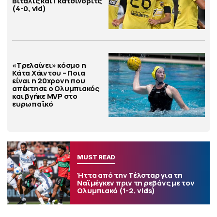
Βιτάλις και Γκατσίνοβιτς
(4-0, vid)
«Τρελαίνει» κόσμο η
Κάτα Χάιντου – Ποια
είναι η 20χρονη που
απέκτησε ο Ολυμπιακός
και βγήκε MVP στο
ευρωπαϊκό
MUST READ
Ήττα από την Τέλσταρ για τη
Ναϊμέγκεν πριν τη ρεβάνς με τον
Ολυμπιακό (1-2, vids)