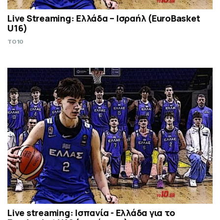
Live Streaming: Ελλάδα – Ισραήλ (ΕuroBasket
U16)
TO10
Live streaming: Ισπανία - Ελλάδα για το