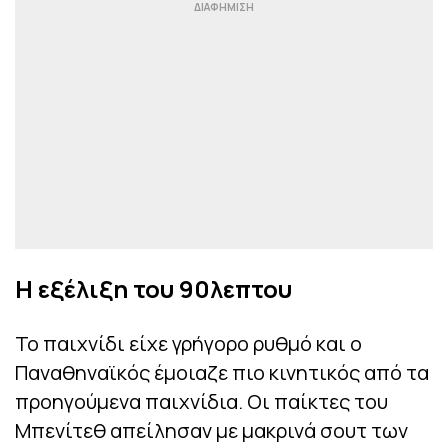
Η εξέλιξη του 90λεπτου
Το παιχνίδι είχε γρήγορο ρυθμό και ο
Παναθηναϊκός έμοιαζε πιο κινητικός από τα
προηγούμενα παιχνίδια. Οι παίκτες του
Μπενίτεθ απείλησαν με μακρινά σουτ των