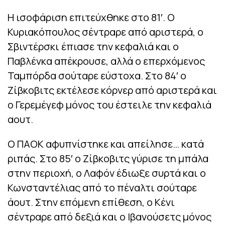
Η ισοφάριση επιτεύχθηκε στο 81′. Ο
Κυριακόπουλος σέντραρε από αριστερά, ο
Σβιντέρσκι έπιασε την κεφαλιά και ο
Παβλένκα απέκρουσε, αλλά ο επερχόμενος
Ταμπόρδα σούταρε εύστοχα. Στο 84′ ο
Ζίβκοβιτς εκτέλεσε κόρνερ από αριστερά και
ο Γερεμέγεφ μόνος του έστειλε την κεφαλιά
αουτ.
Ο ΠΑΟΚ αφυπνίστηκε και απείλησε… κατά
ριπάς. Στο 85′ ο Ζίβκοβιτς γύρισε τη μπάλα
στην περιοχή, ο Λαφόν έδιωξε συρτά και ο
Κωνσταντέλιας από το πέναλτι σούταρε
άουτ. Στην επόμενη επίθεση, ο Κένι
σέντραρε από δεξιά και ο Ιβανούσετς μόνος