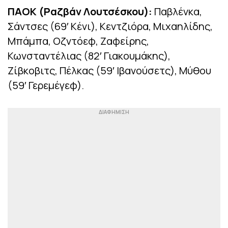
ΠΑΟΚ (Ραζβάν Λουτσέσκου):
Παβλένκα,
Σάντσες (69′ Κένι), Κεντζιόρα, Μιχαηλίδης,
Μπάμπα, Οζντόεφ, Ζαφείρης,
Κωνσταντέλιας (82′ Γιακουμάκης),
Ζίβκοβιτς, Πέλκας (59′ Ιβανούσετς), Μύθου
(59′ Γερεμέγεφ).