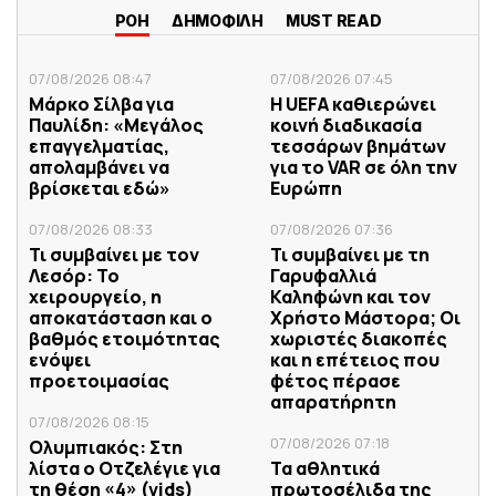
ΡΟΗ
ΔΗΜΟΦΙΛΗ
MUST READ
07/08/2026 08:47
07/08/2026 07:45
Μάρκο Σίλβα για
Η UEFA καθιερώνει
Παυλίδη: «Μεγάλος
κοινή διαδικασία
επαγγελματίας,
τεσσάρων βημάτων
απολαμβάνει να
για το VAR σε όλη την
βρίσκεται εδώ»
Ευρώπη
07/08/2026 08:33
07/08/2026 07:36
Τι συμβαίνει με τον
Τι συμβαίνει με τη
Λεσόρ: Το
Γαρυφαλλιά
χειρουργείο, η
Καληφώνη και τον
αποκατάσταση και ο
Χρήστο Μάστορα; Οι
βαθμός ετοιμότητας
χωριστές διακοπές
ενόψει
και η επέτειος που
προετοιμασίας
φέτος πέρασε
απαρατήρητη
07/08/2026 08:15
07/08/2026 07:18
Ολυμπιακός: Στη
λίστα ο Οτζελέγιε για
Τα αθλητικά
τη θέση «4» (vids)
πρωτοσέλιδα της