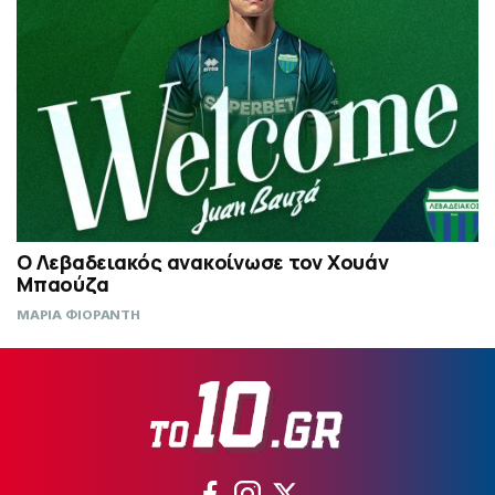
Ο Λεβαδειακός ανακοίνωσε τον Χουάν
Μπαούζα
ΜΑΡΙΑ ΦΙΟΡΑΝΤΗ