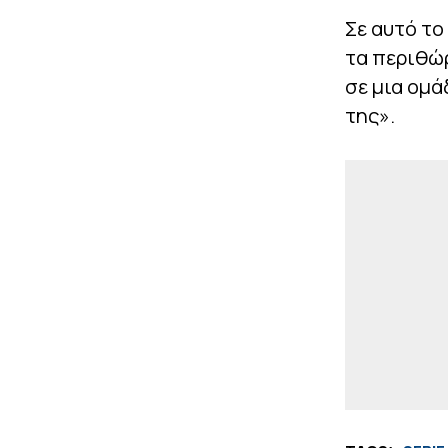
Σε αυτό το
τα περιθώ
σε μια ομά
της».