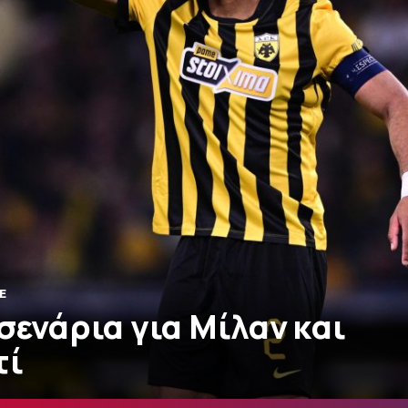
E
σενάρια για Μίλαν και
τί