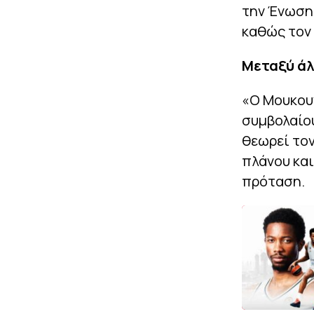
την Ένωση
καθώς τον 
Μεταξύ άλ
«Ο Μουκουν
συμβολαίου
θεωρεί τον
πλάνου και
πρόταση.