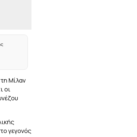
Το θρυλικό
«Μπομπονέρα»
μεγαλώνει και φτάνει
στις 80.000 θέσεις (vids)
|
ΚΟΣΜΟΣ
09:12
Πολύ κακό για το…
ης
τίποτα: Παίκτης της
Κορίτιμπα σκόραρε,
τραυματίστηκε στους
πανηγυρισμούς, αλλά το
γκολ του ακυρώθηκε
(vids)
 τη Μίλαν
|
ΑΛΛΑ ΣΠΟΡ
08:59
ι οι
Χαλιορής: «Το ΟΑΚΑ
σταθερά στο πλευρό των
υνέζου
Ελλήνων αθλητών»
|
BUNDESLIGA
08:46
Με τις ευλογίες του Κλοπ
λικής
η Ντόρτμουντ επιμένει
για τον Ελ Μάλα
 το γεγονός