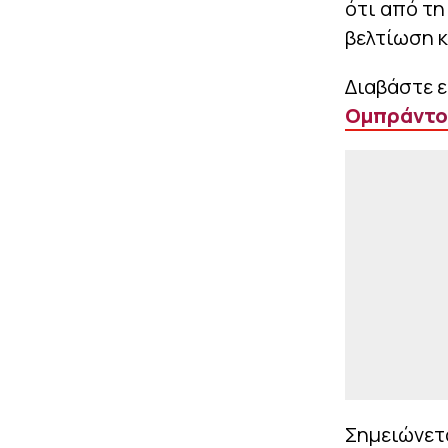
ότι από τη
βελτίωση 
Διαβάστε 
Ομπράντοβ
Σημειώνετα