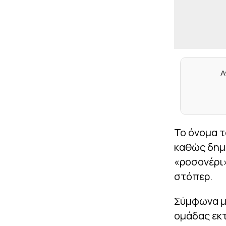
Α
Το όνομα τ
καθώς δημο
«ροσονέρι
στόπερ.
Σύμφωνα με
ομάδας εκτ