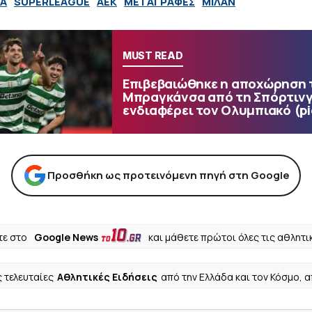
 A
SUPERLEAGUE
ΑΕΚ
ΜΕΤΑΓΡΑΦΕΣ
ΜΙΛΑΝ
MUST READ
Επιβεβαιώθηκε η αποχώρηση 
Μπραγκάνσα από τη Σπόρτινγ
ενδιαφέρει τον Ολυμπιακό (pic
Προσθήκη ως προτεινόμενη πηγή στη Google
ε στο
Google News
και μάθετε πρώτοι όλες τις αθλητι
ς τελευταίες
Αθλητικές Ειδήσεις
από την Ελλάδα και τον Κόσμο, 