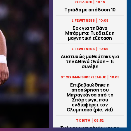
|
ΟΙ ΕΙΔΙΚΟΙ
10:18
Τριάδα με απόδοση 10
|
LIFEWITNESS
10:08
Σoκ για τη Βάνα
Μπάρμπα: Τι έδειξε η
μαγνητική εξέταση
|
LIFEWITNESS
10:06
Δυστυχώς μαθεύτηκε για
την Αθηνά Ωνάση – Τι
συνέβη
|
STOIXIMAN SUPERLEAGUE
10:05
Επιβεβαιώθηκε η
αποχώρηση του
Μπραγκάνσα από τη
Σπόρτινγκ, που
ενδιαφέρει τον
Ολυμπιακό (pic, vid)
|
TO10TV
09:52
Σκόραρε και αφιέρωσε το