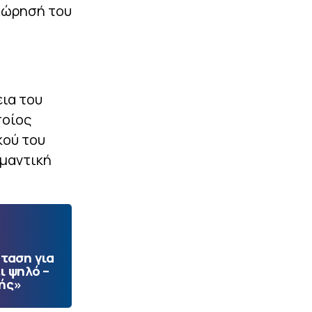
χώρησή του
εια του
ποίος
κού του
ημαντική
ταση για
ι ψηλό –
ής»