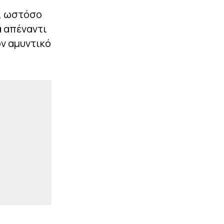
ό, ωστόσο
 απέναντι
ν αμυντικό