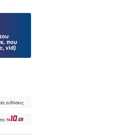
του
κ, που
, vid)
κές ειδήσεις
από