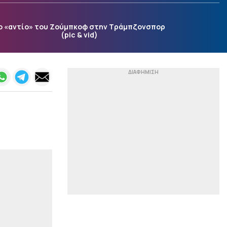
γκολ του στον Μέσι ο Ντε
Πολ (vid)
ο «αντίο» του Ζούμπκοφ στην Τράμπζονσπορ
|
EUROLEAGUE
09:38
(pic & vid)
Η Ντουμπάι ετοιμάζει νέα
πρόταση για Γουόκαπ, ο
Ολυμπιακός ψάχνει ψηλό
– Το «τρελό» σενάριο
ανταλλαγής»
|
ΣΤΙΒΟΣ
09:35
ν
Παγκόσμιο στίβου Κ20: Η
Ρούσσου πήρε το
ασημένιο μετάλλιο στα
800 μέτρα
|
EUROLEAGUE
09:31
Χαμός στη Βιλερμπάν:
«Διαπραγματεύεται με
την οικογένεια Μπας την
πώλησή της ο Πάρκερ»
(pic)
|
ΚΟΣΜΟΣ
09:25