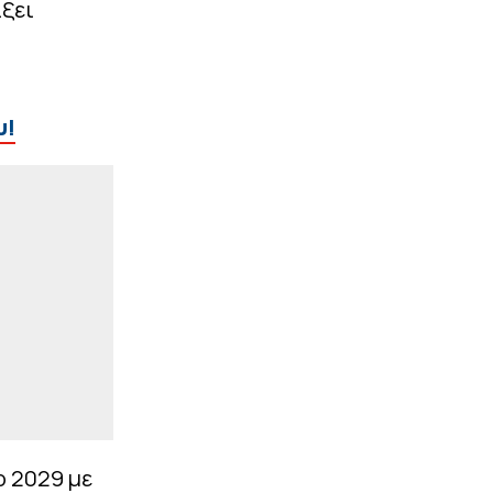
ίξει
|
STOIXIMAN SUPERLEAGUE
08:33
Δικαιολογημένα
διπρόσωπος με
αδικαιολόγητα κενά
υ!
|
ΕΘΝΙΚΕΣ ΟΜΑΔΕΣ
08:20
Φάκελος Εθνική Ελλάδος:
Πότε αναμένονται οι
κλήσεις του Σπανούλη
και τι ισχύει με τον
Αντετοκούνμπο
ΠΕΡΙΣΣΟΤΕΡΑ
ο 2029 με