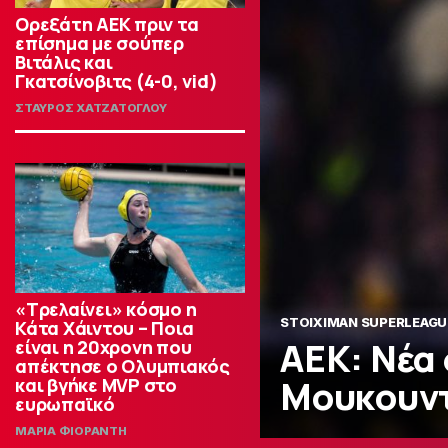
Ορεξάτη ΑΕΚ πριν τα
επίσημα με σούπερ
Βιτάλις και
Γκατσίνοβιτς (4-0, vid)
ΣΤΑΥΡΟΣ ΧΑΤΖΑΤΟΓΛΟΥ
«Τρελαίνει» κόσμο η
STOIXIMAN SUPERLEAGU
Κάτα Χάιντου – Ποια
ΑΕΚ: Νέα 
είναι η 20χρονη που
απέκτησε ο Ολυμπιακός
Μουκουν
και βγήκε MVP στο
ευρωπαϊκό
ΜΑΡΙΑ ΦΙΟΡΑΝΤΗ