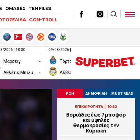
E
ΟΜΑΔΕΣ
TEN FILES
ΩΤΟΣΕΛΙΔΑ
CON-TROLL
8/2026 | 18:30
09/08/2026 | 20:00
09/08/2026 | 21:00
Μαρσέιγ
-
Πόρτο
-
Πάρμα
Αθλέτικ Μπιλμπάο
-
Αλβέρκα
-
Σαμπντόρια
ΡΟΗ
ΔΗΜΟΦΙΛΗ
MUST READ
|
ΕΠΙΚΑΙΡΟΤΗΤΑ
10:32
Βοριάδες έως 7 μποφόρ
και υψηλές
θερμοκρασίες την
Κυριακή