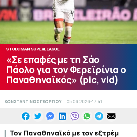
STOIXIMAN SUPERLEAGUE
«Σε επαφές με τη Σάο
Πάολο για τον Φερεϊρίνια ο
Παναθηναϊκός» (pic, vid)
ΚΩΝΣΤΑΝΤΙΝΟΣ ΓΕΩΡΓΙΟΥ
05.06.2026-17:41
Τον Παναθηναϊκό με τον εξτρέμ