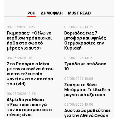
ΡΟΗ
ΔΗΜΟΦΙΛΗ
MUST READ
09/08/2026 11:25
09/08/2026 10:32
Γκιμαράες: «Θέλω να
Βοριάδες έως 7
κερδίσω τρόπαια και
μποφόρ και υψηλές
ήρθα στο σωστό
θερμοκρασίες την
μέρος για αυτό»
Κυριακή
09/08/2026 11:11
09/08/2026 10:18
Στο Ροσάριο ο Μέσι
Τριάδα με απόδοση
με την οικογένειά του
10
για το τελευταίο
«αντίο» στον πατέρα
09/08/2026 10:08
του (vid)
Σoκ για τη Βάνα
Μπάρμπα: Τι έδειξε η
09/08/2026 10:58
μαγνητική εξέταση
Αλμέιδα για Μέσι:
«Έχω χάσει και εγώ
09/08/2026 10:06
τον πατέρα μου και ο
Δυστυχώς μαθεύτηκε
πόνος είναι
για την Αθηνά Ωνάση