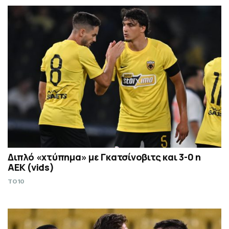
Διπλό «χτύπημα» με Γκατσίνοβιτς και 3-0 η
ΑΕΚ (vids)
TO10