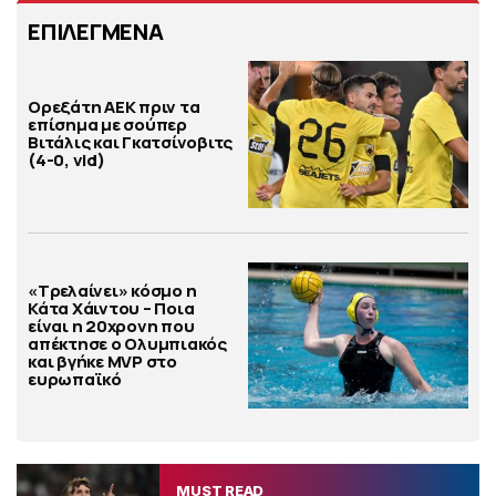
ΕΠΙΛΕΓΜΕΝΑ
Ορεξάτη ΑΕΚ πριν τα
επίσημα με σούπερ
Βιτάλις και Γκατσίνοβιτς
(4-0, vid)
«Τρελαίνει» κόσμο η
Κάτα Χάιντου – Ποια
είναι η 20χρονη που
απέκτησε ο Ολυμπιακός
και βγήκε MVP στο
ευρωπαϊκό
MUST READ