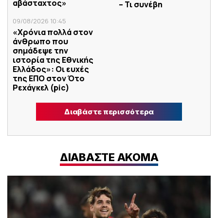
αβάσταχτος»
– Τι συνέβη
09/08/2026 10:45
«Χρόνια πολλά στον
άνθρωπο που
σημάδεψε την
ιστορία της Εθνικής
Ελλάδος»: Οι ευχές
της ΕΠΟ στον Ότο
Ρεχάγκελ (pic)
Διαβάστε περισσότερα
ΔΙΑΒΑΣΤΕ ΑΚΟΜΑ