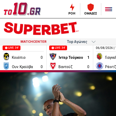
ΡΟΗ
ΟΜΑΔΕΣ
MATCHCENTER
06/08/2026 | 
LIVE: 34'
LIVE: 34'
Κουόπιο
0
Ίντερ Τούρκου
1
Ουν. Κραϊόβα
0
Βαντούζ
0
Ρέιντ