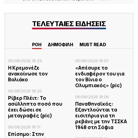
ΤΕΛΕΥΤΑΙΕΣ ΕΙΔΗΣΕΙΣ
ΡΟΗ
ΔΗΜΟΦΙΛΗ
MUST READ
06/08/2026 18:29
06/08/2026 18:07
Η Κρεμονέζε
«Απέσυρε το
ανακοίνωσε τον
ενδιαφέρον του για
Βολιάκο
τον Βίνια ο
Ολυμπιακός» (pic)
06/08/2026 18:20
06/08/2026 18:06
Ρίβερ Πλέιτ: Το
ασύλληπτο ποσό που
Παναθηναϊκός:
έχει δώσει σε
Εξαντλούνται τα
μεταγραφές (pic)
εισιτήρια για τη
ρεβάνς με την ΤΣΣΚΑ
1948 στη Σόφια
06/08/2026 18:17
Επίσημο: Στην