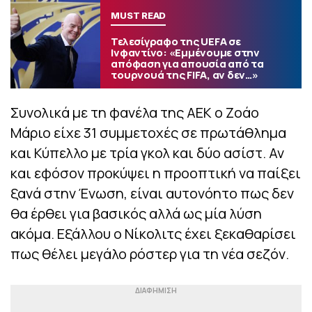
MUST READ
Τελεσίγραφο της UEFA σε
Ινφαντίνο: «Εμμένουμε στην
απόφαση για απουσία από τα
τουρνουά της FIFA, αν δεν…»
Συνολικά με τη φανέλα της ΑΕΚ ο Ζοάο
Μάριο είχε 31 συμμετοχές σε πρωτάθλημα
και Κύπελλο με τρία γκολ και δύο ασίστ. Αν
και εφόσον προκύψει η προοπτική να παίξει
ξανά στην Ένωση, είναι αυτονόητο πως δεν
θα έρθει για βασικός αλλά ως μία λύση
ακόμα. Εξάλλου ο Νίκολιτς έχει ξεκαθαρίσει
πως θέλει μεγάλο ρόστερ για τη νέα σεζόν.