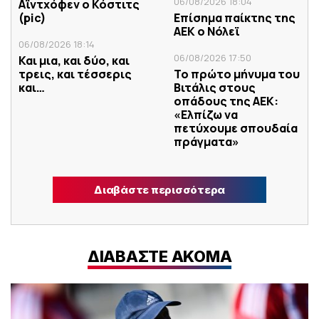
06/08/2026 18:04
Αϊντχόφεν ο Κόστιτς
(pic)
Επίσημα παίκτης της
ΑΕΚ ο Νόλεϊ
06/08/2026 18:14
06/08/2026 17:50
Και μια, και δύο, και
τρεις, και τέσσερις
Το πρώτο μήνυμα του
και…
Βιτάλις στους
οπάδους της ΑΕΚ:
«Ελπίζω να
πετύχουμε σπουδαία
πράγματα»
Διαβάστε περισσότερα
ΔΙΑΒΑΣΤΕ ΑΚΟΜΑ