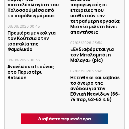
αποτελέσω ηγέτη του
παραγωγικές οι
Κολοσσού μέσα από
εταιρείες που
το παράδειγμά μου»
υιοθετούν την
τετραήμερη εργασία;
Μια νέα μελέτη δίνει
08/08/2026 00:45
απαντήσεις
Πρεμιέρα με γκολ για
τον Κούτσια στην
07/08/2026 23:54
ισοπαλία της
Φαμαλικάο
«Ενδιαφέρεται για
τον Μπολομπόι η
Μάλαγα» (pic)
08/08/2026 00:33
Ανανέωσε ο Ιτούνας
07/08/2026 23:46
στο Περιστέρι
Betsson
Ηττήθηκε και έσβησε
το όνειρο της
ανόδου για την
Εθνική Νεανίδων (66-
74 παρ, 62-62 κ.δ)
Διαβάστε περισσότερα