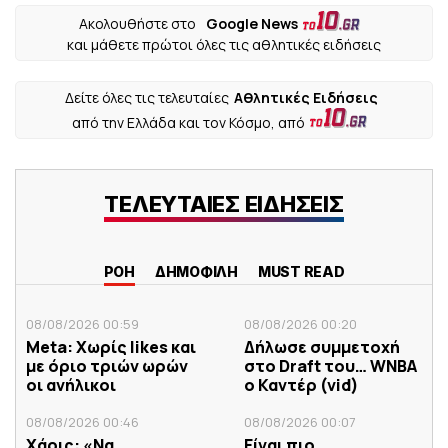
Ακολουθήστε στο
Google News
και μάθετε πρώτοι όλες τις αθλητικές ειδήσεις
Δείτε όλες τις τελευταίες
Αθλητικές Ειδήσεις
από την Ελλάδα και τον Κόσμο, από
ΤΕΛΕΥΤΑΙΕΣ ΕΙΔΗΣΕΙΣ
ΡΟΗ
ΔΗΜΟΦΙΛΗ
MUST READ
08/08/2026 00:59
08/08/2026 00:20
Meta: Χωρίς likes και
Δήλωσε συμμετοχή
με όριο τριών ωρών
στο Draft του… WNBA
οι ανήλικοι
ο Καντέρ (vid)
08/08/2026 00:46
08/08/2026 00:07
Χάρις: «Να
Είναι πιο