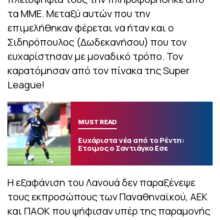
τα ΜΜΕ. Μεταξύ αυτών που την
επιμελήθηκαν φέρεται να ήταν και ο
Σιδηρόπουλος (Δωδεκανήσου) που τον
ευχαρίστησαν με μοναδικό τρόπο. Τον
καρατόμησαν από τον πίνακα της Super
League!
MUST READ
Ευχάριστα νέα από το Ρέντη:
Ετοιμος ο Σαντιάγκο Εσε
Η εξαφάνιση του Λανουά δεν παραξένεψε
τους εκπροσώπους των Παναθηναϊκού, ΑΕΚ
και ΠΑΟΚ που ψήφισαν υπέρ της παραμονής