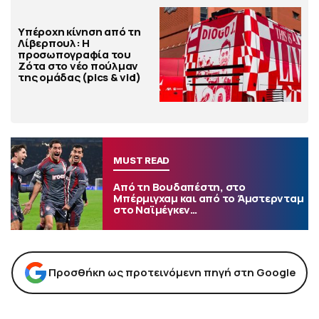
Υπέροχη κίνηση από τη
Λίβερπουλ: Η
προσωπογραφία του
Ζότα στο νέο πούλμαν
της ομάδας (pics & vid)
MUST READ
Από τη Βουδαπέστη, στο
Μπέρμιγχαμ και από το Άμστερνταμ
στο Ναϊμέγκεν…
Προσθήκη ως προτεινόμενη πηγή στη Google