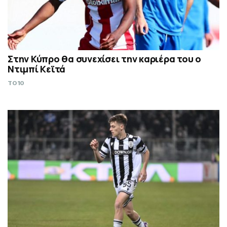
Στην Κύπρο θα συνεχίσει την καριέρα του ο
Ντιμπί Κεϊτά
TO10