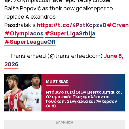
Balša Popović as their new goalkeeper to
replace Alexandros
Paschalakis.
https://t.co/4PxtKcpzvD
#Crven
#Olympiacos
#SuperLigaSrbija
#SuperLeagueGR
— TransferFeed (@transferfeedcom)
June 8,
2026
MUST READ
Ντόμινο εξελίξεων με Ντουμπάι και
Ολυμπιακό: Πώς εμπλέκονται
Γουόκαπ, Σενγκέλια και Άντερσον
(vid)