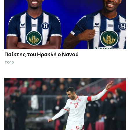
Παίκτης του Ηρακλή ο Νανού
TO10