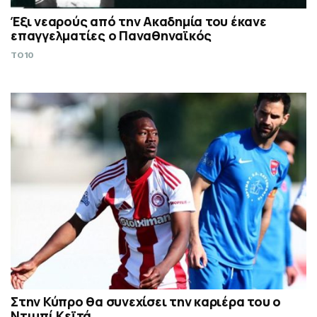
Έξι νεαρούς από την Ακαδημία του έκανε
επαγγελματίες ο Παναθηναϊκός
TO10
Στην Κύπρο θα συνεχίσει την καριέρα του ο
Ντιμπί Κεϊτά