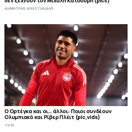
δεν ξεχνούν τον Μιχάλη Κατσούρη (pics)
ΔΗΜΗΤΡΗΣ ΑΠΟΣΤΟΛΙΔΗΣ
Ο Ορτέγκα και οι… άλλοι: Ποιοι συνδέουν
Ολυμπιακό και Ρίβερ Πλέιτ (pic,vids)
TO10