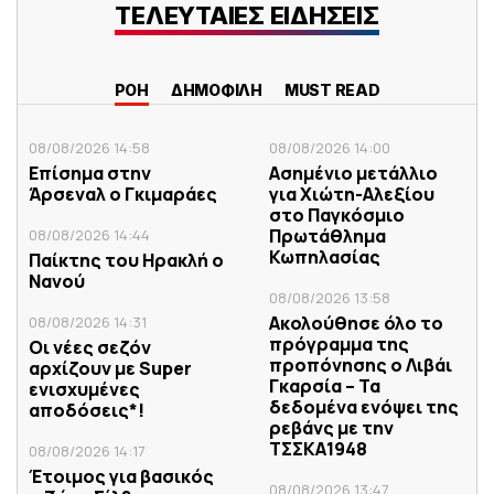
ΤΕΛΕΥΤΑΙΕΣ ΕΙΔΗΣΕΙΣ
ΡΟΗ
ΔΗΜΟΦΙΛΗ
MUST READ
08/08/2026 14:58
08/08/2026 14:00
Επίσημα στην
Ασημένιο μετάλλιο
Άρσεναλ ο Γκιμαράες
για Χιώτη-Αλεξίου
στο Παγκόσμιο
Πρωτάθλημα
08/08/2026 14:44
Κωπηλασίας
Παίκτης του Ηρακλή ο
Νανού
08/08/2026 13:58
Ακολούθησε όλο το
08/08/2026 14:31
πρόγραμμα της
Οι νέες σεζόν
προπόνησης ο Λιβάι
αρχίζουν με Super
Γκαρσία – Τα
ενισχυμένες
δεδομένα ενόψει της
αποδόσεις*!
ρεβάνς με την
ΤΣΣΚΑ1948
08/08/2026 14:17
Έτοιμος για βασικός
08/08/2026 13:47