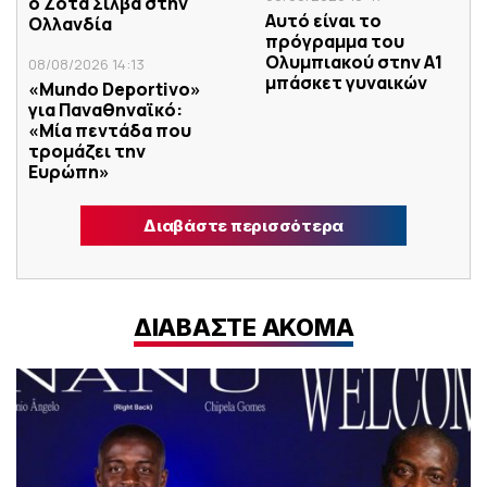
ο Ζότα Σίλβα στην
Αυτό είναι το
Ολλανδία
πρόγραμμα του
Ολυμπιακού στην Α1
08/08/2026 14:13
μπάσκετ γυναικών
«Mundo Deportivo»
για Παναθηναϊκό:
«Μία πεντάδα που
τρομάζει την
Ευρώπη»
Διαβάστε περισσότερα
ΔΙΑΒΑΣΤΕ ΑΚΟΜΑ