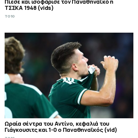
Πίεσε και ισοφάρισε τον Παναθηναϊκό η
ΤΣΣΚΑ 1948 (vids)
TO10
Ωραία σέντρα του Αντίνο, κεφαλιά του
Γιάγκουσιτς και 1-0 ο Παναθηναϊκός (vid)