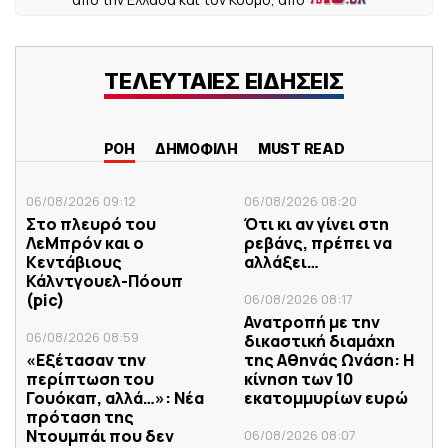
ΤΕΛΕΥΤΑΙΕΣ ΕΙΔΗΣΕΙΣ
ΡΟΗ
ΔΗΜΟΦΙΛΗ
MUST READ
06/08/2026 09:12
06/08/2026 08:20
Στο πλευρό του
Ότι κι αν γίνει στη
ΛεΜπρόν και ο
ρεβάνς, πρέπει να
Κεντάβιους
αλλάξει…
Κάλντγουελ-Πόουπ
(pic)
06/08/2026 08:17
Ανατροπή με την
06/08/2026 08:59
δικαστική διαμάχη
«Εξέτασαν την
της Αθηνάς Ωνάση: Η
περίπτωση του
κίνηση των 10
Γουόκαπ, αλλά…»: Νέα
εκατομμυρίων ευρώ
πρόταση της
Ντουμπάι που δεν
06/08/2026 08:07