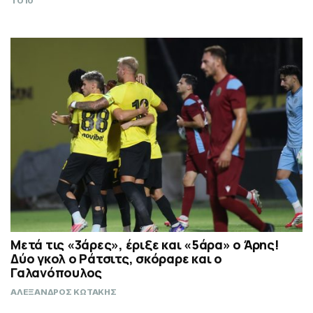
TO10
Μετά τις «3άρες», έριξε και «5άρα» ο Άρης!
Δύο γκολ ο Ράτσιτς, σκόραρε και ο
Γαλανόπουλος
ΑΛΕΞΑΝΔΡΟΣ ΚΩΤΑΚΗΣ