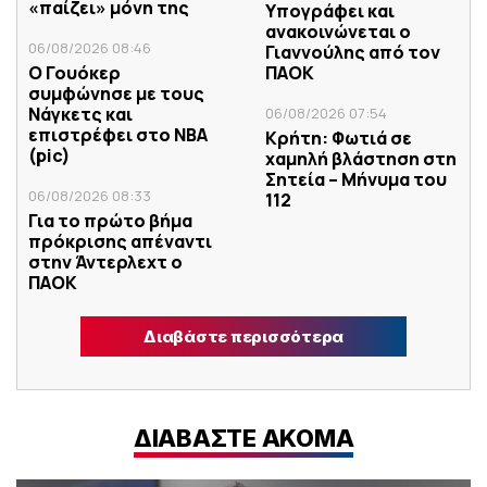
«παίζει» μόνη της
Υπογράφει και
ανακοινώνεται ο
06/08/2026 08:46
Γιαννούλης από τον
Ο Γουόκερ
ΠΑΟΚ
συμφώνησε με τους
Νάγκετς και
06/08/2026 07:54
επιστρέφει στο NBA
Κρήτη: Φωτιά σε
(pic)
χαμηλή βλάστηση στη
Σητεία – Μήνυμα του
06/08/2026 08:33
112
Για το πρώτο βήμα
πρόκρισης απέναντι
στην Άντερλεχτ ο
ΠΑΟΚ
Διαβάστε περισσότερα
ΔΙΑΒΑΣΤΕ ΑΚΟΜΑ