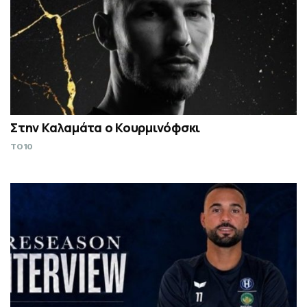
Στην Καλαμάτα ο Κουρμινόφσκι
TO10