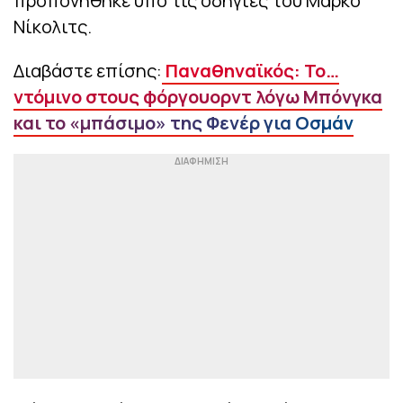
προπονήθηκε υπό τις οδηγίες του Μάρκο
Νίκολιτς.
Διαβάστε επίσης:
Παναθηναϊκός: Το…
ντόμινο στους φόργουορντ λόγω Μπόνγκα
και το «μπάσιμο» της Φενέρ για Οσμάν