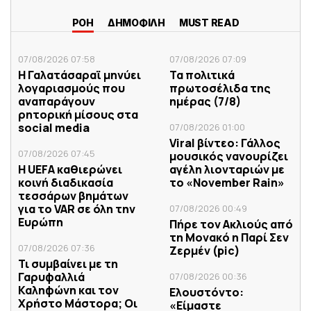
ΡΟΗ
ΔΗΜΟΦΙΛΗ
MUST READ
07/08/2026 07:58
07/08/2026 07:09
Η Γαλατάσαραϊ μηνύει
Τα πολιτικά
λογαριασμούς που
πρωτοσέλιδα της
αναπαράγουν
ημέρας (7/8)
ρητορική μίσους στα
social media
07/08/2026 01:00
Viral βίντεο: Γάλλος
07/08/2026 07:45
μουσικός νανουρίζει
Η UEFA καθιερώνει
αγέλη λιονταριών με
κοινή διαδικασία
το «November Rain»
τεσσάρων βημάτων
για το VAR σε όλη την
07/08/2026 00:49
Ευρώπη
Πήρε τον Ακλιούς από
τη Μονακό η Παρί Σεν
07/08/2026 07:36
Ζερμέν (pic)
Τι συμβαίνει με τη
Γαρυφαλλιά
07/08/2026 00:36
Καληφώνη και τον
Ελουστόντο:
Χρήστο Μάστορα; Οι
«Είμαστε