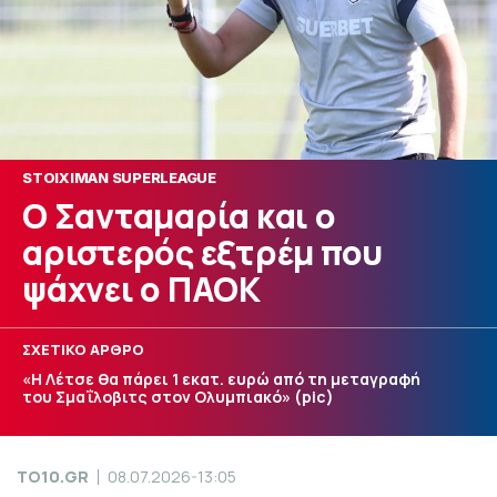
STOIXIMAN SUPERLEAGUE
Ο Σανταμαρία και ο
αριστερός εξτρέμ που
ψάχνει ο ΠΑΟΚ
ΣΧΕΤΙΚΟ ΑΡΘΡΟ
«Η Λέτσε θα πάρει 1 εκατ. ευρώ από τη μεταγραφή
του Σμαΐλοβιτς στον Ολυμπιακό» (pic)
TO10.GR
08.07.2026-13:05