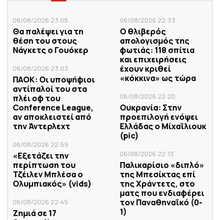
06/08/2026 23:05
06/08/2026 22:33
Θα παλέψει για τη
Ο θλιβερός
θέση του στους
απολογισμός της
Νάγκετς ο Γουόκερ
φωτιάς: 118 σπίτια
και επιχειρήσεις
έχουν κριθεί
06/08/2026 23:03
«κόκκινα» ως τώρα
ΠΑΟΚ: Οι υποψήφιοι
αντίπαλοί του στα
06/08/2026 22:20
πλέι οφ του
Conference League,
Ουκρανία: Στην
αν αποκλειστεί από
προεπιλογή ενόψει
την Άντερλεχτ
Ελλάδας ο Μίχαϊλιουκ
(pic)
06/08/2026 22:59
06/08/2026 22:13
«Εξετάζει την
περίπτωση του
Παλικαρίσιο «διπλό»
Τζέιλεν Μπλέσα ο
της Μπεσίκτας επί
Ολυμπιακός» (vids)
της Χράντετς, στο
ματς που ενδιαφέρει
τον Παναθηναϊκό (0-
06/08/2026 22:45
1)
Ζημιά σε 17