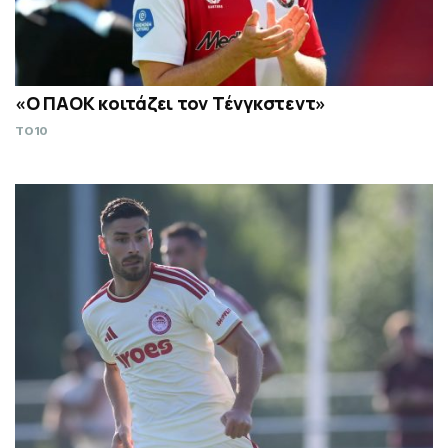
«Ο ΠΑΟΚ κοιτάζει τον Τένγκστεντ»
TO10