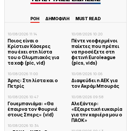
ΡΟΗ
ΔΗΜΟΦΙΛΗ
MUST READ
10/08/2026 11:14
10/08/2026 10:20
Ποιος είναι ο
Πέντε νεοφερμένοι
Κρίστιαν Κάσερες
παίκτες που πρέπει
που έχει στη λίστα
να προσέξετε στη
του ο Ολυμπιακός για
φετινή Euroleague
τα χαφ (pic, vid)
(pics, vids)
10/08/2026 11:00
10/08/2026 10:06
Άρης: Στη λίστα και ο
Διαψεύδει η ΑΕΚ για
Πετρίς
τον Ακράμ Μπουράς
10/08/2026 10:47
10/08/2026 09:58
Γουεμπανιάμα: «Θα
Αλεξάντερ:
έπαιρνα τον Φουρνιέ
«Εξαιρετική ευκαιρία
στους Σπερς» (vid)
για την καριέρα μου ο
ΠΑΟΚ»
10/08/2026 10:34
10/08/2026 09:43