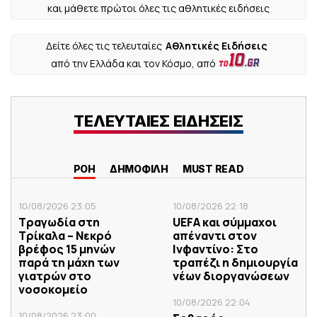
και μάθετε πρώτοι όλες τις αθλητικές ειδήσεις
Δείτε όλες τις τελευταίες
Αθλητικές Ειδήσεις
από την Ελλάδα και τον Κόσμο, από
ΤΕΛΕΥΤΑΙΕΣ ΕΙΔΗΣΕΙΣ
ΡΟΗ
ΔΗΜΟΦΙΛΗ
MUST READ
10/08/2026 23:05
10/08/2026 22:18
Τραγωδία στη
UEFA και σύμμαχοι
Τρίκαλα – Νεκρό
απέναντι στον
βρέφος 15 μηνών
Ινφαντίνο: Στο
παρά τη μάχη των
τραπέζι η δημιουργία
γιατρών στο
νέων διοργανώσεων
νοσοκομείο
10/08/2026 22:04
10/08/2026 23:00