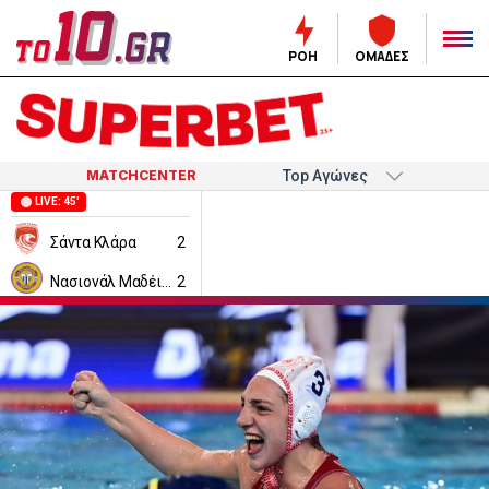
ΡΟΗ
ΟΜΑΔΕΣ
MATCHCENTER
LIVE: 45'
Σάντα Κλάρα
2
Νασιονάλ Μαδέιρα
2