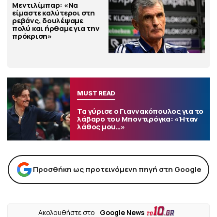
Μεντιλίμπαρ: «Να
είμαστε καλύτεροι στη
ρεβάνς, δουλέψαμε
πολύ και ήρθαμε για την
πρόκριση»
MUST READ
Τα γύρισε ο Γιαννακόπουλος για το
λάβαρο του Μποντιρόγκα: «Ήταν
λάθος μου…»
Προσθήκη ως προτεινόμενη πηγή στη Google
Ακολουθήστε στο
Google News