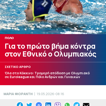
ΠΟΛΟ
Για το πρώτο βήμα κόντρα
στον Εθνικό ο Ολυμπιακός
ΣΧΕΤΙΚΟ ΑΡΘΡΟ
Όλα στο Κόκκινο: Τρομερή απόδοση με Ολυμπιακό
σε Euroleague και Πόλο Ανδρών και Γυναικών
ΜΑΡΙΑ ΦΙΟΡΑΝΤΗ
19.05.2026-08:16