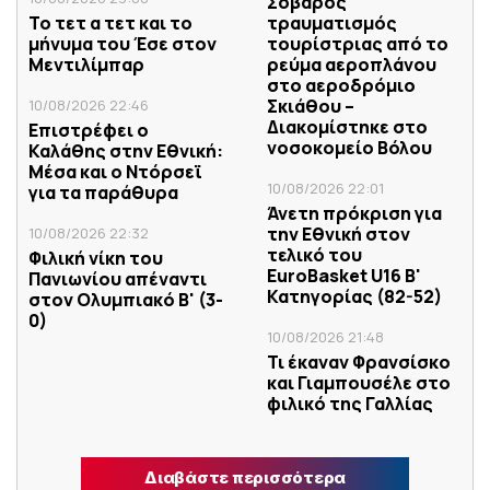
Σοβαρός
Το τετ α τετ και το
τραυματισμός
μήνυμα του Έσε στον
τουρίστριας από το
Μεντιλίμπαρ
ρεύμα αεροπλάνου
στο αεροδρόμιο
Σκιάθου –
10/08/2026 22:46
Διακομίστηκε στο
Επιστρέφει ο
νοσοκομείο Βόλου
Καλάθης στην Εθνική:
Μέσα και ο Ντόρσεϊ
10/08/2026 22:01
για τα παράθυρα
Άνετη πρόκριση για
την Εθνική στον
10/08/2026 22:32
τελικό του
Φιλική νίκη του
EuroBasket U16 Β'
Πανιωνίου απέναντι
Κατηγορίας (82-52)
στον Ολυμπιακό Β' (3-
0)
10/08/2026 21:48
Τι έκαναν Φρανσίσκο
και Γιαμπουσέλε στο
φιλικό της Γαλλίας
Διαβάστε περισσότερα