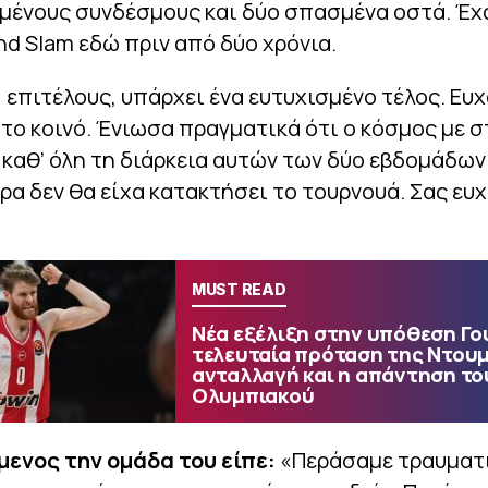
μένους συνδέσμους και δύο σπασμένα οστά. Έχ
nd Slam εδώ πριν από δύο χρόνια.
 επιτέλους, υπάρχει ένα ευτυχισμένο τέλος. Ευ
το κοινό. Ένιωσα πραγματικά ότι ο κόσμος με σ
καθ’ όλη τη διάρκεια αυτών των δύο εβδομάδων
ρα δεν θα είχα κατακτήσει το τουρνουά. Σας ευ
MUST READ
Νέα εξέλιξη στην υπόθεση Γο
τελευταία πρόταση της Ντουμ
ανταλλαγή και η απάντηση το
Ολυμπιακού
ενος την ομάδα του είπε:
«Περάσαμε τραυματ