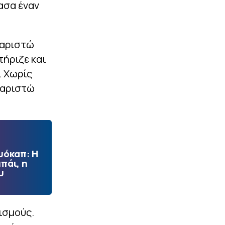
ασα έναν
χαριστώ
τήριζε και
. Χωρίς
χαριστώ
υόκαπ: Η
πάι, η
υ
ισμούς.