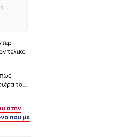
|
EUROLEAGUE
23:05
ης
Νέα εξέλιξη στην
υπόθεση Γουόκαπ: Η
τελευταία πρόταση της
Ντουμπάι, η ανταλλαγή
και η απάντηση του
Ολυμπιακού
ντερ
|
TO10TV
23:04
ον τελικό
Γκολάρα ο Παυλίδης στην
πρεμιέρα της Μπενφίκα
(vid)
 πως
|
LIFEWITNESS
22:51
ριέρα του,
Μελίνα Νικολαΐδη:
Ερωτευμένη ξανά η κόρη
της Δέσποινας Βανδή και
δεν είναι ο Χρήστος
Μάστορας
ου στην
όνο που με
|
ΕΠΙΚΑΙΡΟΤΗΤΑ
22:38
Ξηρασία, πυρκαγιές και
σκαθάρια – Πρωτοφανείς
απώλειες βιομάζας στα