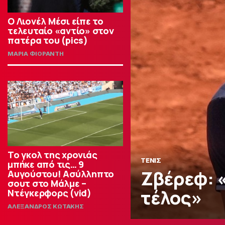
Ο Λιονέλ Μέσι είπε το
τελευταίο «αντίο» στον
πατέρα του (pics)
ΜΑΡΙΑ ΦΙΟΡΑΝΤΗ
Το γκολ της χρονιάς
ΤΕΝΙΣ
μπήκε από τις… 9
Ζβέρεφ: 
Αυγούστου! Ασύλληπτο
σουτ στο Μάλμε –
τέλος»
Ντέγκερφορς (vid)
ΑΛΕΞΑΝΔΡΟΣ ΚΩΤΑΚΗΣ