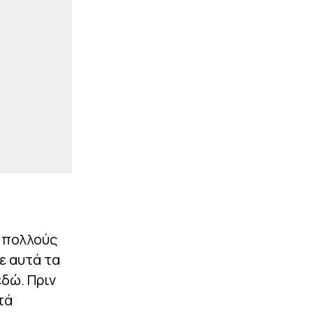
δάση της Ευρώπης
|
STOIXIMAN SUPERLEAGUE
22:25
Το βίντεο της ΠΑΕ ΠΑΟΚ
από τις πρώτες στιγμές
του Γιαννούλη στην
προπόνηση
|
ΠΟΔΟΣΦΑΙΡΟ
22:12
Νίκη-ανατροπή για την
Άντερλεχτ πριν τη
ρεβάνς με τον ΠΑΟΚ (2-1)
ΠΕΡΙΣΣΟΤΕΡΑ
ς πολλούς
ε αυτά τα
εδώ. Πριν
τά