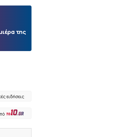
μιέρα της
κές ειδήσεις
από