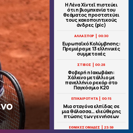
Η Λένα Χίντεϊ πιστεύει
ότι η βιομηχανία του
θεάματος προστατεύει
τους κακοποιητικούς
άνδρες (pic)
|
ΑΛΛΑ ΣΠΟΡ
00:30
Ευρωπαϊκό Κολύμβησης:
Πρεμιέρα με 13 ελληνικές
συμμετοχές
|
ΣΤΙΒΟΣ
00:28
Φοβερή η Ιακωβάκη:
Xάλκινο μετάλλιο με
πανελλήνιο ρεκόρ στο
Παγκόσμιο Κ20
|
ΕΠΙΚΑΙΡΟΤΗΤΑ
00:15
ένο
Μια σταγόνα ελπίδας σε
μια θάλασσα… ελεύθερης
πτώσης των γεννήσεων
|
ΕΘΝΙΚΕΣ ΟΜΑΔΕΣ
23:59