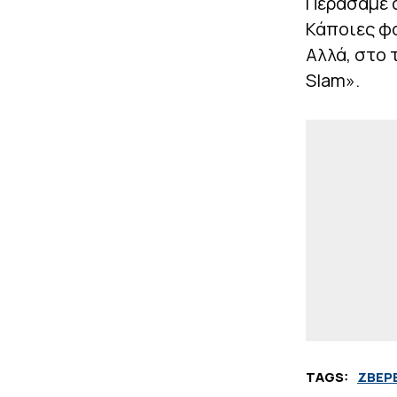
Περάσαμε α
Κάποιες φο
Αλλά, στο 
Slam».
TAGS:
ΖΒΕΡ