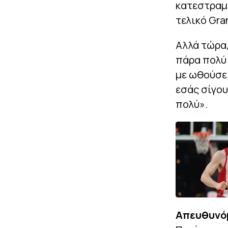
κατεστραμ
τελικό Gra
Αλλά τώρα,
πάρα πολύ 
με ωθούσε 
εσάς σίγου
πολύ».
Απευθυνόμ