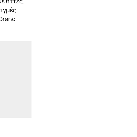
ε ήττες.
ιγμές.
Grand