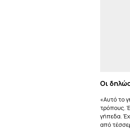
Οι δηλώσ
«Αυτό το γ
τρόπους. Έ
γήπεδα. Έχ
από τέσσερ