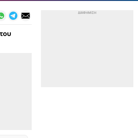
Αυτή είναι η αντίπαλος
της Εθνικής Παίδων στη
φάση των «16» του
EuroBasket U16
|
ΤΕΝΙΣ
23:45
του
Δεν παίζει στο Σινσινάτι
ο Σίνερ λόγω ενοχλήσεων
στο γόνατο (pic)
|
ΑΛΛΑ ΣΠΟΡ
23:32
Με τη στήριξη του
Βαγγέλη Μαρινάκη ξεκινά
ο καθαρισμός των
μαρμάρων του
Παναθηναϊκού Σταδίου
|
NBA
23:19
Ο Γιάννης
Αντετοκούνμπο μιμείται
γκριμάτσες του
Αντεμπάγιο – Τι λέτε, τις
πέτυχε; (vid)