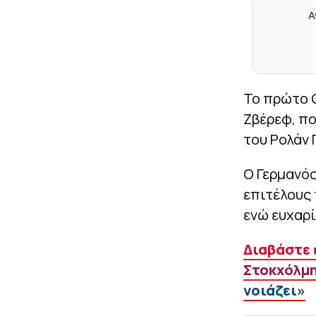
Α
To πρώτο G
Ζβέρεφ, πο
του Ρολάν 
Ο Γερμανό
επιτέλους 
ενώ ευχαρί
Διαβάστε 
Στοκχόλμη
νοιάζει»