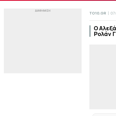
TO10.GR
07
Ο Αλεξά
Ρολάν 