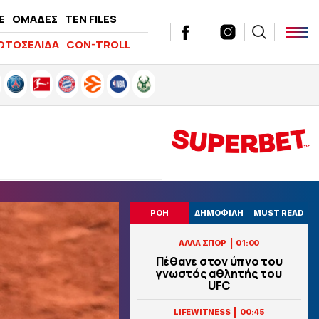
E
ΟΜΑΔΕΣ
TEN FILES
ΩΤΟΣΕΛΙΔΑ
CON-TROLL
ΡΟΗ
ΔΗΜΟΦΙΛΗ
MUST READ
|
ΑΛΛΑ ΣΠΟΡ
01:00
Πέθανε στον ύπνο του
γνωστός αθλητής του
UFC
|
LIFEWITNESS
00:45