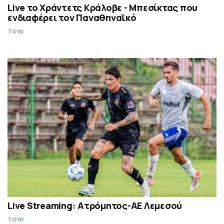
Live το Χράντετς Κράλοβε - Μπεσίκτας που
ενδιαφέρει τον Παναθηναϊκό
TO10
Live Streaming: Ατρόμητος-ΑΕ Λεμεσού
TO10