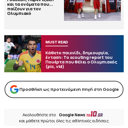
και τα ονόματα που...
παίζουν για τον
Ολυμπιακό
MUST READ
Κάθετο παιχνίδι, δημιουργία,
ένταση: Το scouting report του
Πουέρτα που θέλει ο Ολυμπιακός
(pic, vid)
Προσθήκη ως προτεινόμενη πηγή στη Google
Ακολουθήστε στο
Google News
και μάθετε πρώτοι όλες τις αθλητικές ειδήσεις