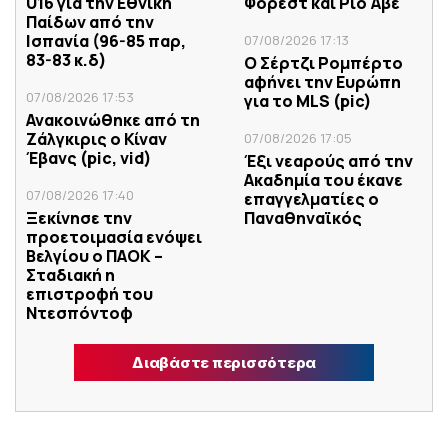
U16 για την Εθνική
Φόρεστ και Ρίο Άβε
Παίδων από την
Ισπανία (96-85 παρ,
07/08/2026 17:13
83-83 κ.δ)
Ο Σέρτζι Ρομπέρτο
αφήνει την Ευρώπη
07/08/2026 17:53
για το MLS (pic)
Ανακοινώθηκε από τη
Ζάλγκιρις ο Κίναν
07/08/2026 17:05
Έβανς (pic, vid)
Έξι νεαρούς από την
Ακαδημία του έκανε
07/08/2026 17:40
επαγγελματίες ο
Ξεκίνησε την
Παναθηναϊκός
προετοιμασία ενόψει
Βελγίου ο ΠΑΟΚ –
Σταδιακή η
επιστροφή του
Ντεσπόντοφ
Διαβάστε περισσότερα