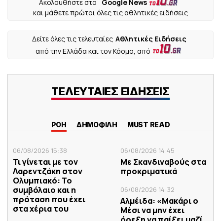
Ακολουθήστε στο
Google News
και μάθετε πρώτοι όλες τις αθλητικές ειδήσεις
Δείτε όλες τις τελευταίες
Αθλητικές Ειδήσεις
από την Ελλάδα και τον Κόσμο, από
ΤΕΛΕΥΤΑΙΕΣ ΕΙΔΗΣΕΙΣ
ΡΟΗ
ΔΗΜΟΦΙΛΗ
MUST READ
06/08/2026 15:38
06/08/2026 14:45
Τι γίνεται με τον
Με Σκανδιναβούς στα
Λαρεντζάκη στον
προκριματικά
Ολυμπιακό: Το
συμβόλαιο και η
06/08/2026 14:32
πρόταση που έχει
Αλμέιδα: «Μακάρι ο
στα χέρια του
Μέσι να μην έχει
όρεξη να παίξει μαζί