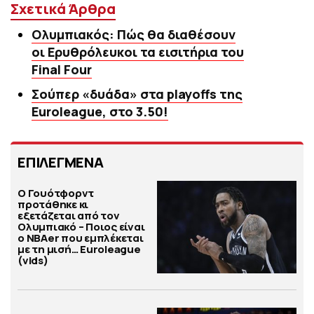
Σχετικά Άρθρα
Ολυμπιακός: Πώς θα διαθέσουν
οι Ερυθρόλευκοι τα εισιτήρια του
Final Four
Σούπερ «δυάδα» στα playoffs της
Euroleague, στο 3.50!
ΕΠΙΛΕΓΜΕΝΑ
Ο Γουότφορντ
προτάθηκε κι
εξετάζεται από τον
Ολυμπιακό – Ποιος είναι
ο ΝΒΑer που εμπλέκεται
με τη μισή… Euroleague
(vids)