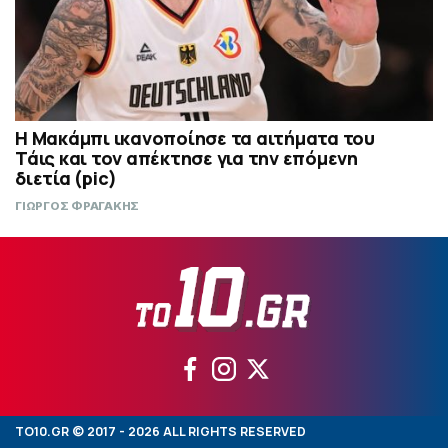
Η Μακάμπι ικανοποίησε τα αιτήματα του
Τάις και τον απέκτησε για την επόμενη
διετία (pic)
ΓΙΩΡΓΟΣ ΦΡΑΓΑΚΗΣ
TO10.GR © 2017 - 2026 ALL RIGHTS RESERVED