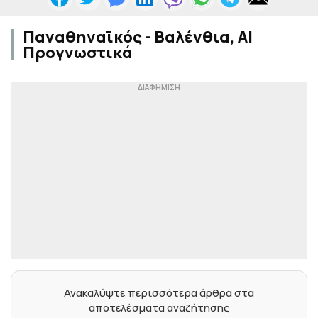
Παναθηναϊκός - Βαλένθια, AI
Προγνωστικά
Ανακαλύψτε περισσότερα άρθρα στα
αποτελέσματα αναζήτησης