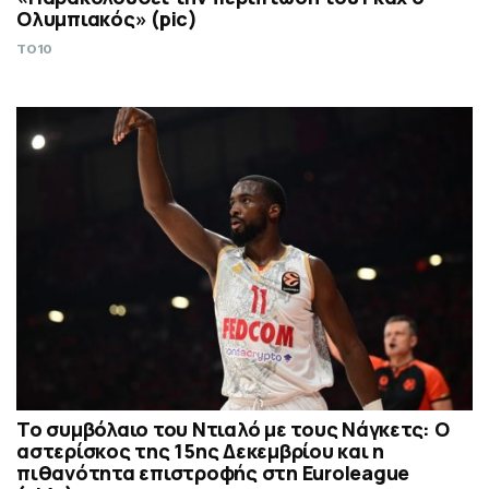
Ολυμπιακός» (pic)
TO10
Το συμβόλαιο του Ντιαλό με τους Νάγκετς: Ο
αστερίσκος της 15ης Δεκεμβρίου και η
πιθανότητα επιστροφής στη Euroleague