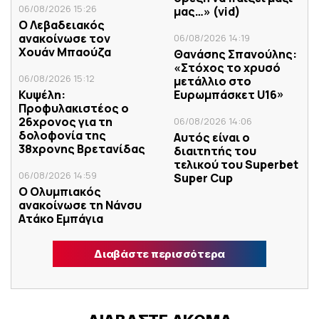
06/08/2026 15:26
μας…» (vid)
Ο Λεβαδειακός
ανακοίνωσε τον
06/08/2026 14:19
Χουάν Μπαούζα
Θανάσης Σπανούλης:
«Στόχος το χρυσό
06/08/2026 15:12
μετάλλιο στο
Κυψέλη:
Ευρωμπάσκετ U16»
Προφυλακιστέος ο
26χρονος για τη
06/08/2026 14:06
δολοφονία της
Αυτός είναι ο
38χρονης Βρετανίδας
διαιτητής του
τελικού του Superbet
06/08/2026 14:59
Super Cup
Ο Ολυμπιακός
ανακοίνωσε τη Νάνσυ
Ατάκο Εμπάγια
Διαβάστε περισσότερα