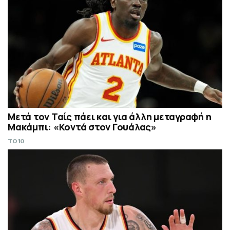
Μετά τον Ταίς πάει και για άλλη μεταγραφή η
Μακάμπι: «Κοντά στον Γουάλας»
TO10