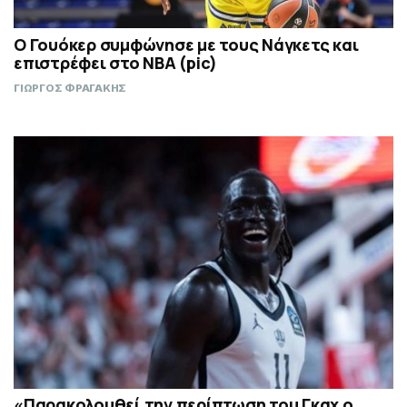
Ο Γουόκερ συμφώνησε με τους Νάγκετς και
επιστρέφει στο NBA (pic)
ΓΙΩΡΓΟΣ ΦΡΑΓΑΚΗΣ
«Παρακολουθεί την περίπτωση του Γκαχ ο