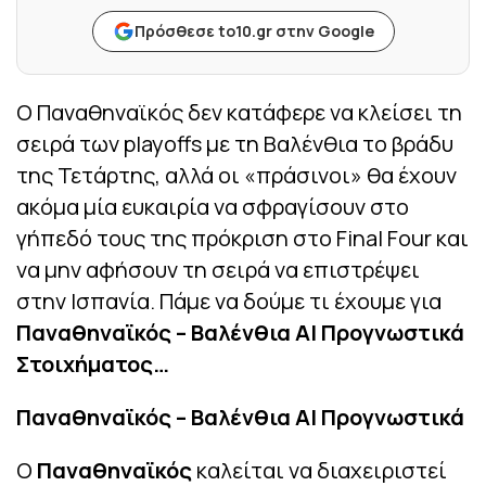
Πρόσθεσε to10.gr στην Google
Ο Παναθηναϊκός δεν κατάφερε να κλείσει τη
σειρά των playoffs με τη Βαλένθια το βράδυ
της Τετάρτης, αλλά οι «πράσινοι» θα έχουν
ακόμα μία ευκαιρία να σφραγίσουν στο
γήπεδό τους της πρόκριση στο Final Four και
να μην αφήσουν τη σειρά να επιστρέψει
στην Ισπανία. Πάμε να δούμε τι έχουμε για
Παναθηναϊκός – Βαλένθια AI Προγνωστικά
Στοιχήματος…
Παναθηναϊκός – Βαλένθια AI Προγνωστικά
Ο
Παναθηναϊκός
καλείται να διαχειριστεί