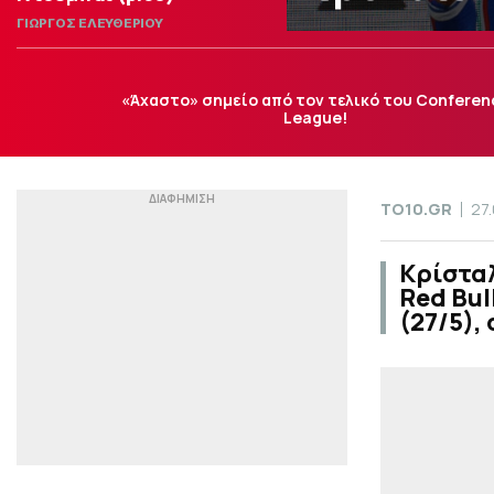
ΓΙΩΡΓΟΣ ΕΛΕΥΘΕΡΙΟΥ
«Άχαστο» σημείο από τον τελικό του Conferen
League!
TO10.GR
27
Κρίστα
Red Bul
(27/5),