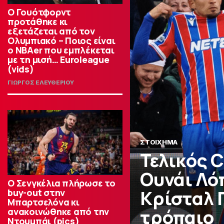
Ο Γουότφορντ
προτάθηκε κι
εξετάζεται από τον
Ολυμπιακό – Ποιος είναι
ο ΝΒΑer που εμπλέκεται
με τη μισή… Euroleague
(vids)
ΓΙΩΡΓΟΣ ΕΛΕΥΘΕΡΙΟΥ
ΣΤΟΙΧΗΜΑ
Τελικός C
Ουνάι Λόπ
Ο Σενγκέλια πλήρωσε το
Κρίσταλ Π
buy-out στην
Μπαρτσελόνα κι
τρόπαιο
ανακοινώθηκε από την
Ντουμπάι (pics)