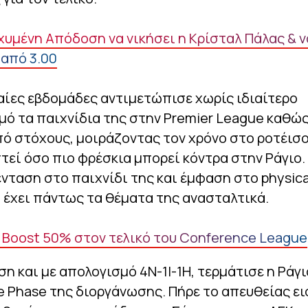
χυμένη Απόδοση να νικήσει η Κρίσταλ Πάλας & ν
 από 3.00
αίες εβδομάδες αντιμετώπισε χωρίς ιδιαίτερο
ό τα παιχνίδια της στην Premier League καθώς
πό στόχους, μοιράζοντας τον χρόνο στο ροτέισ
τεί όσο πιο φρέσκια μπορεί κόντρα στην Ράγιο.
ένταση στο παιχνίδι της και έμφαση στο physic
 έχει πάντως τα θέματα της ανασταλτικά.
r Boost 50% στον τελικό του Conference League
ση και με απολογισμό 4Ν-1Ι-1Η, τερμάτισε η Ράγ
 Phase της διοργάνωσης. Πήρε το απευθείας ει