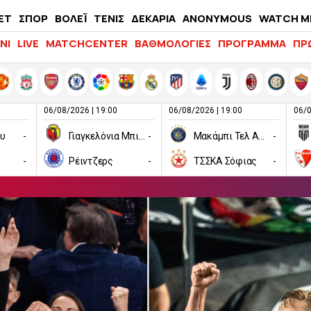
ΕΤ
ΣΠΟΡ
ΒΟΛΕΪ
ΤΕΝΙΣ
ΔΕΚΑΡΙΑ
ANONYMOUS
WATCH M
LIFEWITNESS
ΝΙ
LIVE
MATCHCENTER
ΒΑΘΜΟΛΟΓΙΕΣ
ΠΡΟΓΡΑΜΜΑ
ΠΡ
06/08/2026 | 19:00
06/08/2026 | 19:00
06/0
ου
-
Γιαγκελόνια Μπιάλιστοκ
-
Μακάμπι Τελ Αβίβ
-
-
Ρέιντζερς
-
ΤΣΣΚΑ Σόφιας
-