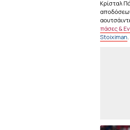
Κρίσταλ Πά
αποδόσεων 
αουτσάιντ
πάσες & Εν
Stoiximan
.