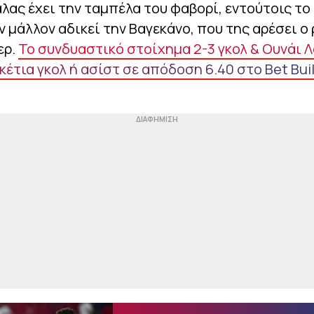
λας έχει την ταμπέλα του φαβορί, εντούτοις το
μάλλον αδικεί την Βαγεκάνο, που της αρέσει ο 
ερ.
Το συνδυαστικό στοίχημα 2-3 γκολ & Ουνάι 
κέτια γκολ ή ασίστ σε απόδοση 6.40 στο Bet Bui