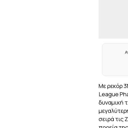
Α
Με ρεκόρ 3
League Pha
δυναμική τ
μεγαλύτερ
σειρά τις 
πορεία της