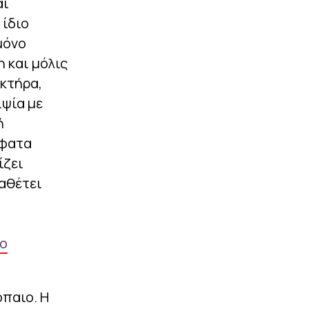
αι
 ίδιο
μόνο
η και μόλις
ακτήρα,
ιψία με
ή
σφατα
ίζει
ιαθέτει
το
όπαιο. Η