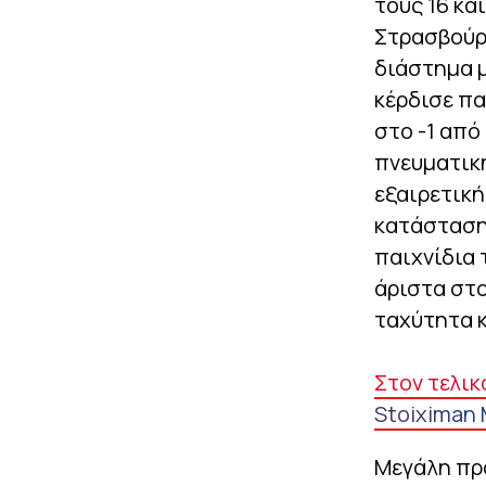
τους 16 κα
Στρασβούργ
διάστημα μ
κέρδισε πα
στο -1 από
πνευματική
εξαιρετική
κατάσταση
παιχνίδια τ
άριστα στο
ταχύτητα κ
Στον τελικ
Stoiximan 
Μεγάλη πρό