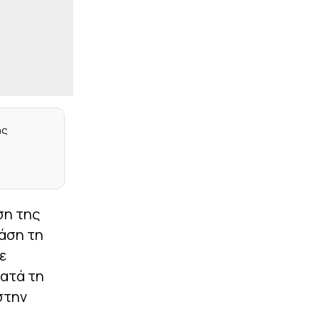
|
ΣΤΟΙΧΗΜΑ
11:01
ΠΑΟΚ-Άντερλεχτ με
σούπερ προσφορά* και
ενισχυμένες αποδόσεις
από το Pamestoixima.gr
|
STOIXIMAN SUPERLEAGUE
10:48
«Η ΑΕΚ δίνει… μάχη με τη
Θέλτα για την απόκτηση
του Αριάγκα»
ης
|
EUROPA LEAGUE
10:35
Αλλαγές στη λίστα του
ΠΑΟΚ: Μέσα Γιαννούλης,
Λουσέ – Ποιοι «κόπηκαν»
ση της
|
ΕΠΙΚΑΙΡΟΤΗΤΑ
10:22
βάση τη
Νέα κρούσματα του ιού
ε
Δυτικού Νείλου μέσα σε
μία εβδομάδα – Σε ποιες
ατά τη
περιοχές έχουν
εντοπιστεί
στην
|
STOIXIMAN SUPERLEAGUE
10:08