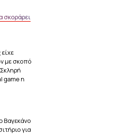
Record: «Αυτή είναι η
πρόταση του
α σκοράρει
Ολυμπιακού για τον
Φρανσίσκο Μόουρα της
Πόρτο»
|
EUROLEAGUE
10:05
Το «αντίο» του Χεζόνια
 είχε
στη Ρεάλ: «Εύχομαι οι
δρόμοι μας να
ον με σκοπό
συναντηθούν ξανά»
 Σκληρή
ΠΕΡΙΣΣΟΤΕΡΑ
al game η
ιο Βαγεκάνο
σιτήριο για