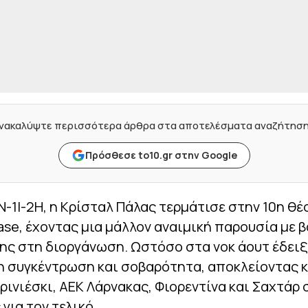
νακαλύψτε περισσότερα άρθρα στα αποτελέσματα αναζήτησ
Πρόσθεσε to10.gr στην Google
Ν-1Ι-2Η, η Κρίσταλ Πάλας τερμάτισε στην 10η θέ
se, έχοντας μια μάλλον αναιμική παρουσία με 
ης στη διοργάνωση. Ωστόσο στα νοκ άουτ έδειξ
η συγκέντρωση και σοβαρότητα, αποκλείοντας κ
Ζρινιέσκι, ΑΕΚ Λάρνακας, Φιορεντίνα και Σαχτάρ 
 για τον τελικό.