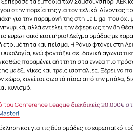
ι ξεπέρασε τα εμπόδια των Σάμσουνσπορ, ΑΕΚ κ
ου στην πορεία της για τον τελικό. Δίνοντας το
άχη για την παραμονή της στη La Liga, που όχι 
νηγυρικά, αλλά εντέλει την έφερε ως την 8η θέσ
 τα ευρωπαϊκά εισιτήρια! Δείγμα ομάδας με χαρ
 ετοιμότητα και πείσμα. Η Ράγιο φτάνει στη Λε
 ψυχολογία, ενώ φαντάζει σε ιδανική αγωνιστικ
 καθώς παραμένει αήττητη στα εννέα πιο πρό
ης με έξι νίκες και τρεις ισοπαλίες. Ξέρει να πα
ν χώρο, κινείται σωστά πίσω από την μπάλα, δ
αι κυνισμό.
ό του Conference League διεκδικείς 20.000€ σ
Master!
κληση και για τις δύο ομάδες το ευρωπαϊκό τρ