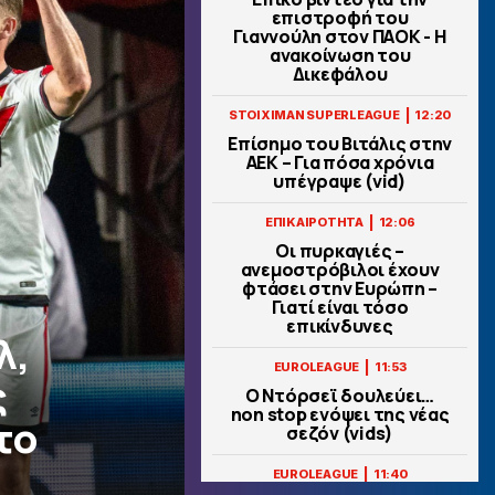
επιστροφή του
Γιαννούλη στον ΠΑΟΚ - Η
ανακοίνωση του
Δικεφάλου
|
STOIXIMAN SUPERLEAGUE
12:20
Επίσημο του Βιτάλις στην
ΑΕΚ – Για πόσα χρόνια
υπέγραψε (vid)
|
ΕΠΙΚΑΙΡΟΤΗΤΑ
12:06
Οι πυρκαγιές –
ανεμοστρόβιλοι έχουν
φτάσει στην Ευρώπη –
Γιατί είναι τόσο
επικίνδυνες
λ,
|
EUROLEAGUE
11:53
ς
Ο Ντόρσεϊ δουλεύει…
non stop ενόψει της νέας
το
σεζόν (vids)
|
EUROLEAGUE
11:40