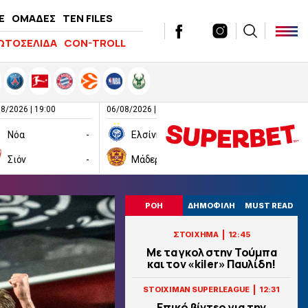
E
ΟΜΑΔΕΣ
TEN FILES
ΩΤΟΣΕΛΙΔΑ
CON-TROLL
8/2026 | 19:00
06/08/2026 | 19:00
06/08/2026 | 19:00
Νόα
-
Ελσίνκι
-
Σιόν
-
Μάδεργουελ
-
Ραπίντ Βιέν
ΡΟΗ
ΔΗΜΟΦΙΛΗ
MUST READ
|
ΣΤΟΙΧΗΜΑ
12:45
Με τα γκολ στην Τούμπα
και τον «kiler» Παυλίδη!
|
STOIXIMAN SUPERLEAGUE
12:31
Επικό βίντεο για την