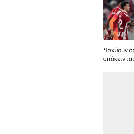
*Ισχύουν ό
υπόκεινται 