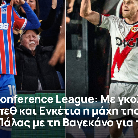
onference League: Με γκο
εθ και Ενκέτια η μάχη τη
άλας με τη Βαγεκάνο για 