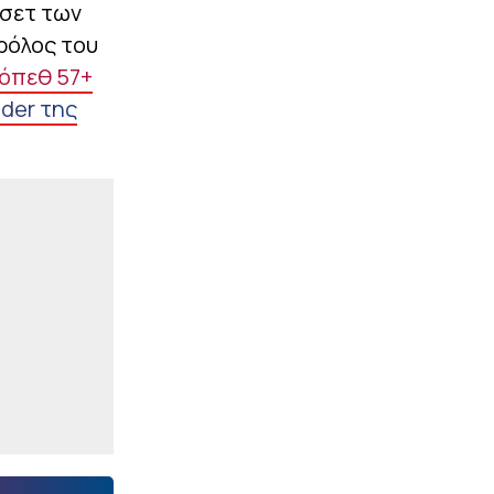
 σετ των
ρόλος του
Λόπεθ 57+
lder της