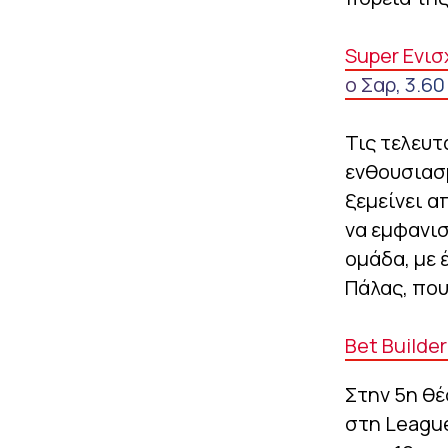
Super Ενισ
ο Σαρ, 3.60
Τις τελευτ
ενθουσιασμ
ξεμείνει α
να εμφανισ
ομάδα, με 
Πάλας, που
Bet Builde
Στην 5η θέ
στη League