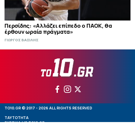
Περσίδης: «Αλλάζει επίπεδο ο ΠΑΟΚ, θα
έρθουν ωραία πράγματα»
ΓΙΩΡΓΟΣ ΒΑΣΙΛΗΣ
TO10.GR © 2017 - 2026 ALL RIGHTS RESERVED
ΤΑΥΤΟΤΗΤΑ
ΣΧΕΤΙΚΑ ΜΕ TO10.GR
ΟΡΟΙ ΧΡΗΣΗΣ TO10.GR
ΕΠΙΚΟΙΝΩΝΙΑ