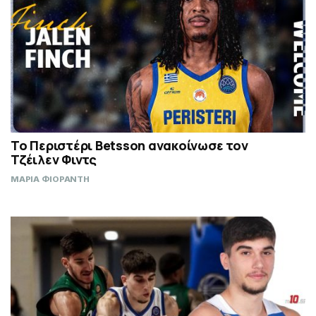
Το Περιστέρι Betsson ανακοίνωσε τον
Τζέιλεν Φιντς
ΜΑΡΙΑ ΦΙΟΡΑΝΤΗ