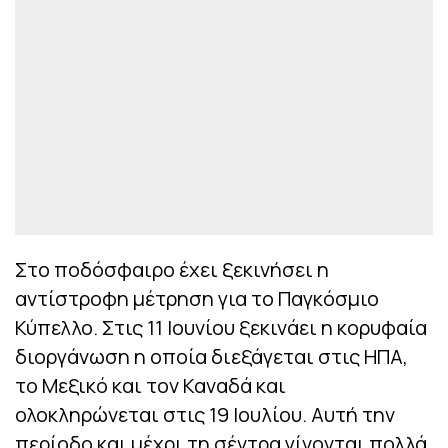
Στο ποδόσφαιρο έχει ξεκινήσει η
αντίστροφη μέτρηση για το Παγκόσμιο
Κύπελλο. Στις 11 Ιουνίου ξεκινάει η κορυφαία
διοργάνωση η οποία διεξάγεται στις ΗΠΑ,
το Μεξικό και τον Καναδά και
ολοκληρώνεται στις 19 Ιουλίου. Αυτή την
περίοδο και μέχρι τη σέντρα γίνονται πολλά