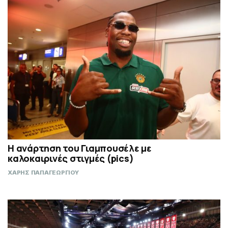
Η ανάρτηση του Γιαμπουσέλε με
καλοκαιρινές στιγμές (pics)
ΧΑΡΗΣ ΠΑΠΑΓΕΩΡΓΙΟΥ