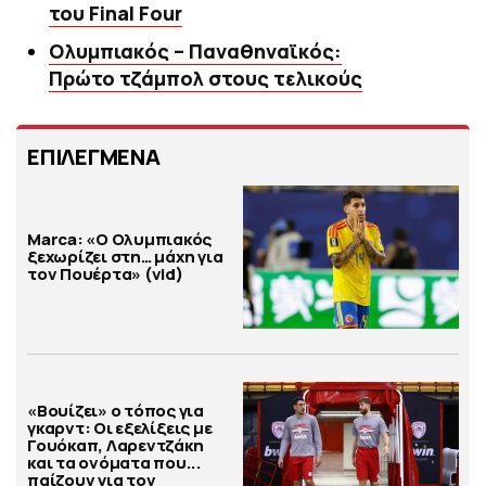
του Final Four
Ολυμπιακός – Παναθηναϊκός:
Πρώτο τζάμπολ στους τελικούς
ΕΠΙΛΕΓΜΕΝΑ
Marca: «Ο Ολυμπιακός
ξεχωρίζει στη… μάχη για
τον Πουέρτα» (vid)
«Βουίζει» ο τόπος για
γκαρντ: Οι εξελίξεις με
Γουόκαπ, Λαρεντζάκη
και τα ονόματα που...
παίζουν για τον