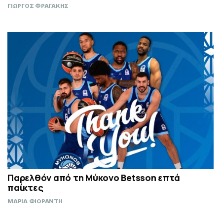
ΓΙΩΡΓΟΣ ΦΡΑΓΑΚΗΣ
Παρελθόν από τη Μύκονο Betsson επτά
παίκτες
ΜΑΡΙΑ ΦΙΟΡΑΝΤΗ