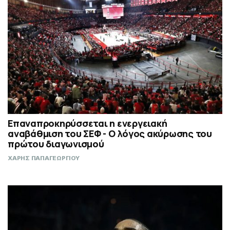
Επαναπροκηρύσσεται η ενεργειακή
αναβάθμιση του ΣΕΦ - Ο λόγος ακύρωσης του
πρώτου διαγωνισμού
ΧΑΡΗΣ ΠΑΠΑΓΕΩΡΓΙΟΥ