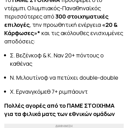
ντέρμπι Ολυμπιακός-Παναθηναϊκός
περισσότερες από
300 στοιχηματικές
επιλογές
, την προωθητική ενέργεια
«20 &
Κάρφωσες»
*
και τις ακόλουθες ενισχυμένες
αποδόσεις:
Σ. Βεζένκοφ & Κ. Ναν 20+ πόντους ο
καθένας
Ν. Μιλουτίνοφ να πετύχει double-double
Χ. Ερνανγκόμεθ 7+ ριμπάουντ
Πολλές αγορές από το ΠΑΜΕ ΣΤΟΙΧΗΜΑ
για τα φιλικά ματς των εθνικών ομάδων