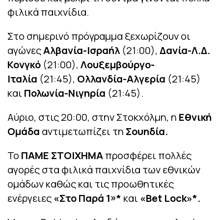
φιλικά παιχνίδια.
Στο σημερινό πρόγραμμα ξεχωρίζουν οι
αγώνες
Αλβανία-Ισραήλ
(21:00),
Δανία-Λ.Δ.
Κονγκό
(21:00),
Λουξεμβούργο-
Ιταλία
(21:45),
Ολλανδία-Αλγερία
(21:45)
και
Πολωνία-Νιγηρία
(21:45).
Αύριο, στις 20:00, στην Στοκχόλμη, η
Εθνική
Ομάδα
αντιμετωπίζει τη
Σουηδία.
Το
ΠΑΜΕ ΣΤΟΙΧΗΜΑ
προσφέρει πολλές
αγορές στα φιλικά παιχνίδια των εθνικών
ομάδων καθώς και τις προωθητικές
ενέργειες
«Στο Παρά 1»*
και
«Βet Lock»*.