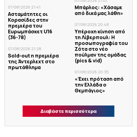
07/08/2026 21:01
Μπάρλος: «Χάσαμε
07/08/2026 21:41
από δικά μας λάθη»
Ασταμάτητες οι
Κορασίδες στην
07/08/2026 20:48
πρεμιέρα του
Ευρωμπάσκετ U16
Υπέροχη κίνηση από
(36-78)
τη Λίβερπουλ: Η
προσωπογραφία του
Ζότα στο νέο
07/08/2026 21:28
πούλμαν της ομάδας
Sold-out η πρεμιέρα
(pics & vid)
της Άντερλεχτ στο
πρωτάθλημα
07/08/2026 20:35
«Έχει πρόταση από
την Ελλάδα ο
Θεμπάγιος»
Διαβάστε περισσότερα