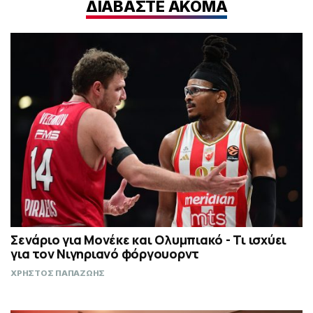
ΔΙΑΒΑΣΤΕ ΑΚΟΜΑ
Σενάριο για Μονέκε και Ολυμπιακό - Τι ισχύει
για τον Νιγηριανό φόργουορντ
ΧΡΗΣΤΟΣ ΠΑΠΑΖΩΗΣ