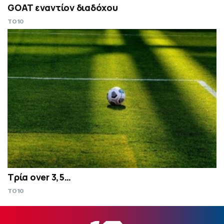
GOAT εναντίον διαδόχου
TO10
Τρία over 3,5…
TO10