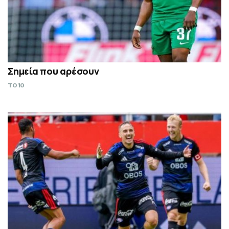
Σημεία που αρέσουν
TO10