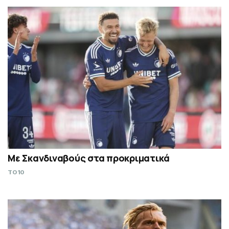
Με Σκανδιναβούς στα προκριματικά
TO10