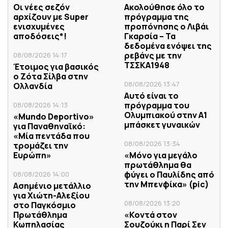
Οι νέες σεζόν
Ακολούθησε όλο το
αρχίζουν με Super
πρόγραμμα της
ενισχυμένες
προπόνησης ο Λιβάι
αποδόσεις*!
Γκαρσία – Τα
δεδομένα ενόψει της
ρεβάνς με την
08/08/2026 14:17
ΤΣΣΚΑ1948
Έτοιμος για βασικός
ο Ζότα Σίλβα στην
08/08/2026 13:47
Ολλανδία
Αυτό είναι το
πρόγραμμα του
08/08/2026 14:13
Ολυμπιακού στην Α1
«Mundo Deportivo»
μπάσκετ γυναικών
για Παναθηναϊκό:
«Μία πεντάδα που
08/08/2026 13:34
τρομάζει την
Ευρώπη»
«Μόνο για μεγάλο
πρωτάθλημα θα
φύγει ο Παυλίδης από
08/08/2026 14:00
την Μπενφίκα» (pic)
Ασημένιο μετάλλιο
για Χιώτη-Αλεξίου
08/08/2026 13:20
στο Παγκόσμιο
Πρωτάθλημα
«Κοντά στον
Κωπηλασίας
Σουζούκι η Παρί Σεν