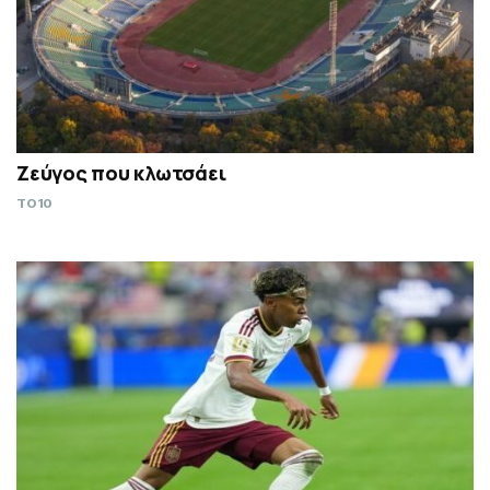
Ζεύγος που κλωτσάει
TO10