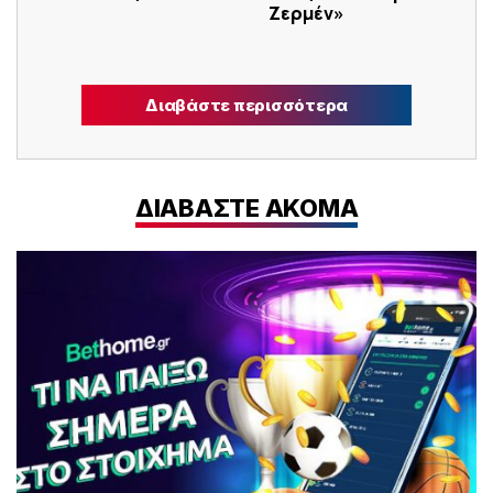
Ζερμέν»
Διαβάστε περισσότερα
ΔΙΑΒΑΣΤΕ ΑΚΟΜΑ