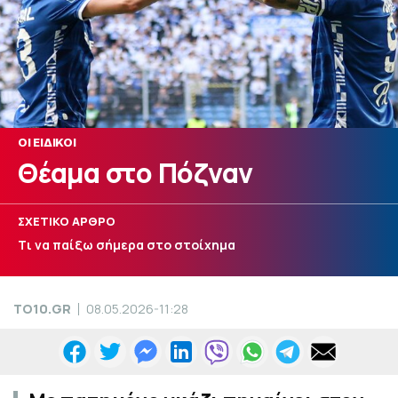
ΟΙ ΕΙΔΙΚΟΙ
Θέαμα στο Πόζναν
ΣΧΕΤΙΚΟ ΑΡΘΡΟ
Tι να παίξω σήμερα στο στοίχημα
TO10.GR
08.05.2026-11:28