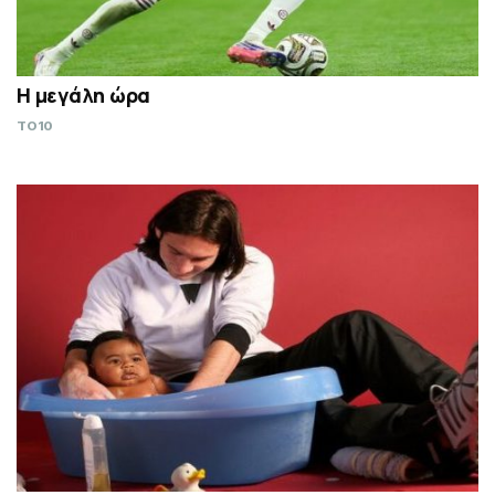
Η μεγάλη ώρα
TO10