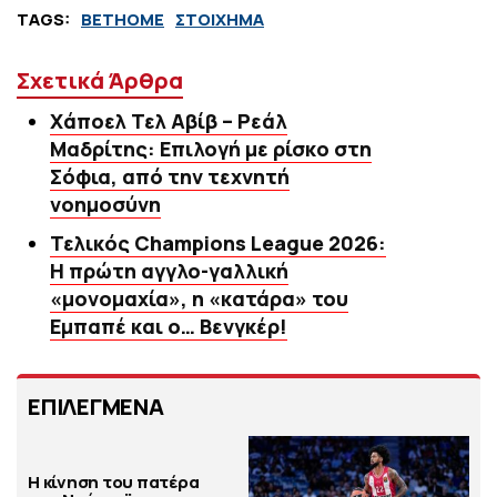
TAGS:
BETHOME
ΣΤΟΙΧΗΜΑ
Σχετικά Άρθρα
Χάποελ Τελ Αβίβ – Ρεάλ
Μαδρίτης: Επιλογή με ρίσκο στη
Σόφια, από την τεχνητή
νοημοσύνη
Τελικός Champions League 2026:
Η πρώτη αγγλο-γαλλική
«μονομαχία», η «κατάρα» του
Εμπαπέ και ο… Βενγκέρ!
ΕΠΙΛΕΓΜΕΝΑ
Η κίνηση του πατέρα