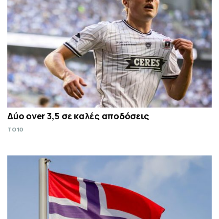
Δύο over 3,5 σε καλές αποδόσεις
TO10