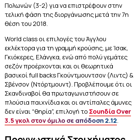
Πολωνών (3-2) για να επιστρέφουν στην
τελική φάση της διοργάνωσης μετά την 7η
θέση του 2018.
World class οι επιλογές του Άγγλου
εκλέκτορα για τη γραμμή κρούσης, με Ίσακ,
Γκιόκερες, Ελάνγκα, ενώ από πολύ γεμάτες
σεζόν προέρχονται και οι θεωρητικά
βασικοί full backs Γκούντμουντσον (Λιντς) &
Σβένσον (Ντόρτμουντ). Προβλέπουμε ότι οι
Σκανδιναβοί θα πρωταγωνιστήσουν σε
πλούσια παιχνίδια και οι αντίπαλες άμυνες
δεν είναι “θηρία”, επιλογή το
Σουηδία Over
3.5 γκολ στον όμιλο σε απόδοση 2.12
.
Προγνωστικά Στοιχήματος