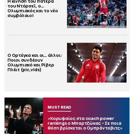
Η κίνηση του πατέρα
του Ντόρσεϊ, ο…
Ολυμπιακός και το νέο
συμβόλαιο!
Ο Ορτέγκα και οι… άλλοι:
Ποιοι συνδέουν
Ολυμπιακό και Ρίβερ
Πλέιτ (pic,vids)
MUST READ
«Κορυφαίος στα coach power
rankings ο Μπαρτζώκας – Σε ποια
θέση βρίσκεται ο Ομπράντοβιτς»