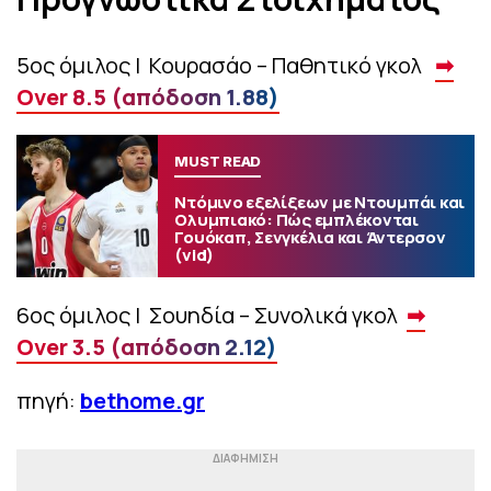
5ος όμιλος | Κουρασάο – Παθητικό γκολ
➡
Over 8.5 (απόδοση 1.88)
MUST READ
Ντόμινο εξελίξεων με Ντουμπάι και
Ολυμπιακό: Πώς εμπλέκονται
Γουόκαπ, Σενγκέλια και Άντερσον
(vid)
6ος όμιλος | Σουηδία – Συνολικά γκολ
➡
Over 3.5 (απόδοση 2.12)
πηγή:
bethome.gr