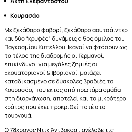
Ακτή Ελεφαντοστού
Κουρασάο
Με ξεκάθαρο φαβορί, ξεκάθαρο αουτσάιντερ
και δύο “κρυφές” δυνάμεις ο 5ος όμιλος του
Παγκοσμίου Κυπέλλου. Ικανοί να φτάσουν ως
το τέλος της διαδρομής οι Γερμανοί,
επικίνδυνοι για μεγάλες ζημιές οι
Εκουατοριανοί & Ιβοριανοί, μοιάζει
καταδικασμένο σε δύσκολες βραδιές το
Κουρασάο, που εκτός από πρωτάρα ομάδα
στη διοργάνωση, αποτελεί και το μικρότερο
κράτος που έχει προκριθεί ποτέ στο
τουρνουά.
O 78χρονος Ντικ Άντβοκαατ ανέλαβε τις