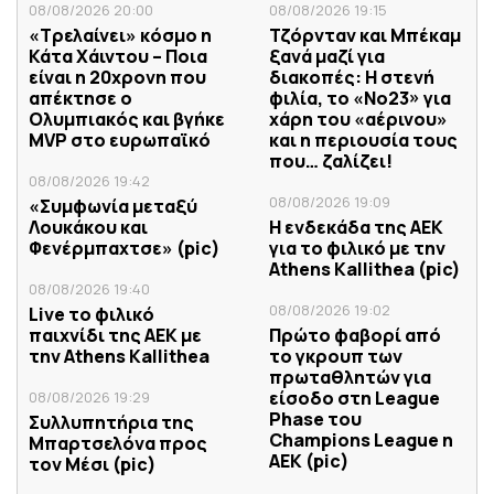
08/08/2026 20:00
08/08/2026 19:15
«Τρελαίνει» κόσμο η
Τζόρνταν και Μπέκαμ
Κάτα Χάιντου – Ποια
ξανά μαζί για
είναι η 20χρονη που
διακοπές: Η στενή
απέκτησε ο
φιλία, το «Νο23» για
Ολυμπιακός και βγήκε
χάρη του «αέρινου»
MVP στο ευρωπαϊκό
και η περιουσία τους
που… ζαλίζει!
08/08/2026 19:42
08/08/2026 19:09
«Συμφωνία μεταξύ
Λουκάκου και
Η ενδεκάδα της ΑΕΚ
Φενέρμπαχτσε» (pic)
για το φιλικό με την
Athens Kallithea (pic)
08/08/2026 19:40
08/08/2026 19:02
Live το φιλικό
παιχνίδι της ΑΕΚ με
Πρώτο φαβορί από
την Athens Kallithea
το γκρουπ των
πρωταθλητών για
είσοδο στη League
08/08/2026 19:29
Phase του
Συλλυπητήρια της
Champions League η
Μπαρτσελόνα προς
ΑΕΚ (pic)
τον Μέσι (pic)