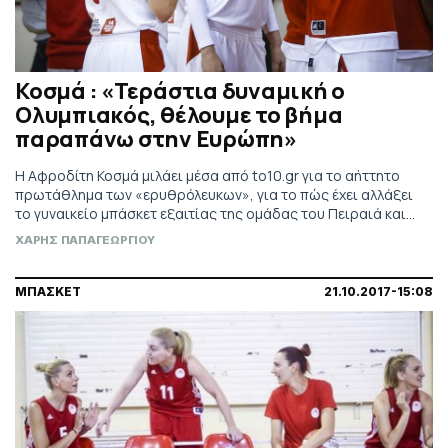
Κοσμά : «Τεράστια δυναμική ο
Ολυμπιακός, θέλουμε το βήμα
παραπάνω στην Ευρώπη»
Η Αφροδίτη Κοσμά μιλάει μέσα από to10.gr για το αήττητο
πρωτάθλημα των «ερυθρόλευκων», για το πώς έχει αλλάξει
το γυναικείο μπάσκετ εξαιτίας της ομάδας του Πειραιά και
για στιγμές που βίωσαν οι νταμπλούχες Ελλάδος μέσα στη
ΧΑΡΗΣ ΠΑΠΑΓΕΩΡΓΙΟΥ
σεζόν.
ΜΠΑΣΚΕΤ
21.10.2017-15:08