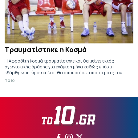
Τραυματίστηκε η Κοσμά
Η Αφροδίτη Κοσμά τραυματίστηκε και θα μείνει εκτός
αγωνιστικής δράσης για ενάμιση μήνα καθώς υπέστη
εξάρθρωση ώμου κι έτσι θα απουσιάσει από το ματς του
Ολυμπιακού με τη Νίκη Λευκάδας (21/10, 16:00). Η αποστολή
TO10
του Ολυμπιακού για το ματς: Μίρνα Μάζιτς, Εβίνα Σταμάτη,
Όλγα Χατζηνικολάου, Αγγελική Νικολοπούλου, Τάνια
Χαλιβέρα, Κατερίνα Σωτηρίου, Ιβόν Άντερσον, Βικότρια
Μακόλι, Άννα […]