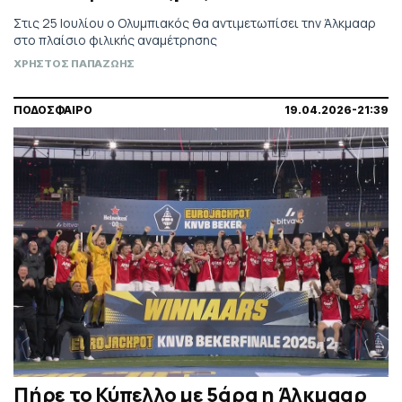
Στις 25 Ιουλίου ο Ολυμπιακός θα αντιμετωπίσει την Άλκμααρ
στο πλαίσιο φιλικής αναμέτρησης
ΧΡΗΣΤΟΣ ΠΑΠΑΖΩΗΣ
ΠΟΔΟΣΦΑΙΡΟ
19.04.2026-21:39
Πήρε το Κύπελλο με 5άρα η Άλκμααρ