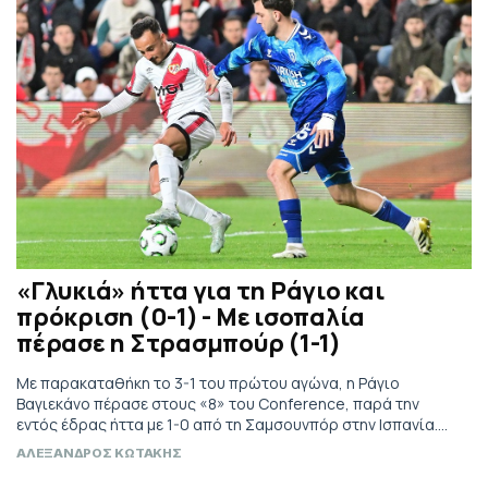
«Γλυκιά» ήττα για τη Ράγιο και
πρόκριση (0-1) - Με ισοπαλία
πέρασε η Στρασμπούρ (1-1)
Με παρακαταθήκη το 3-1 του πρώτου αγώνα, η Ράγιο
Βαγιεκάνο πέρασε στους «8» του Conference, παρά την
εντός έδρας ήττα με 1-0 από τη Σαμσουνπόρ στην Ισπανία.
Προκρίσεις και για Στρασμπούρ, Σαχτάρ και Άλκμααρ
ΑΛΕΞΑΝΔΡΟΣ ΚΩΤΑΚΗΣ