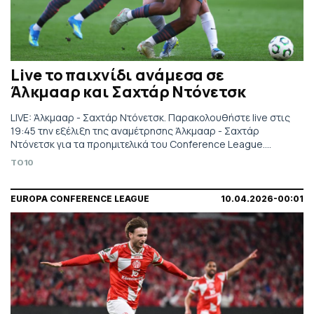
Live το παιχνίδι ανάμεσα σε
Άλκμααρ και Σαχτάρ Ντόνετσκ
LIVE: Άλκμααρ - Σαχτάρ Ντόνετσκ. Παρακολουθήστε live στις
19:45 την εξέλιξη της αναμέτρησης Άλκμααρ - Σαχτάρ
Ντόνετσκ για τα προημιτελικά του Conference League.
Τηλεοπτικά από COSMOTE SPORT 4.
TO10
EUROPA CONFERENCE LEAGUE
10.04.2026-00:01