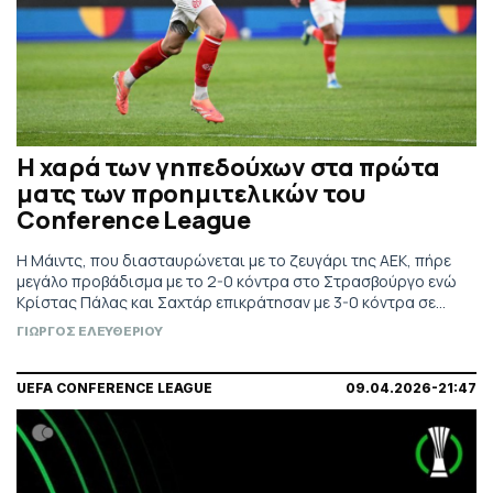
Η χαρά των γηπεδούχων στα πρώτα
ματς των προημιτελικών του
Conference League
Η Μάιντς, που διασταυρώνεται με το ζευγάρι της ΑΕΚ, πήρε
μεγάλο προβάδισμα με το 2-0 κόντρα στο Στρασβούργο ενώ
Κρίστας Πάλας και Σαχτάρ επικράτησαν με 3-0 κόντρα σε
Φιορεντίνα και Άλκμααρ αντίστοιχα.
ΓΙΩΡΓΟΣ ΕΛΕΥΘΕΡΙΟΥ
UEFA CONFERENCE LEAGUE
09.04.2026-21:47