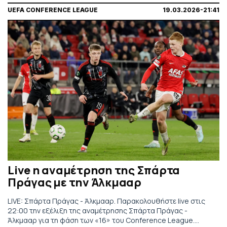
UEFA CONFERENCE LEAGUE
19.03.2026-21:41
Live η αναμέτρηση της Σπάρτα
Πράγας με την Άλκμααρ
LIVE: Σπάρτα Πράγας - Άλκμααρ. Παρακολουθήστε live στις
22:00 την εξέλιξη της αναμέτρησης Σπάρτα Πράγας -
Άλκμααρ για τη φάση των «16» του Conference League.