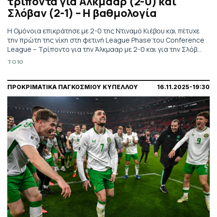
τρίποντα για Άλκμααρ (2-0) και
Σλόβαν (2-1) – Η βαθμολογία
Η Ομόνοια επικράτησε με 2-0 της Ντιναμό Κιέβου και πέτυχε
την πρώτη της νίκη στη φετινή League Phase του Conference
League – Τρίποντο για την Άλκμααρ με 2-0 και για την Σλόβαν
με 2-1 – Τα αποτελέσματα, η βαθμολογία και το υπόλοιπο
TO10
πρόγραμμα.
ΠΡΟΚΡΙΜΑΤΙΚΑ ΠΑΓΚΟΣΜΙΟΥ ΚΥΠΕΛΛΟΥ
16.11.2025-19:30