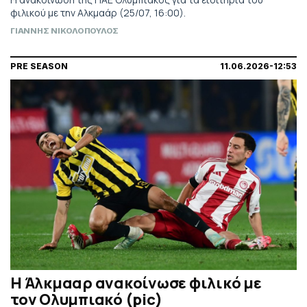
φιλικού με την Αλκμαάρ (25/07, 16:00).
ΓΙΑΝΝΗΣ ΝΙΚΟΛΟΠΟΥΛΟΣ
PRE SEASON
11.06.2026-12:53
Η Άλκμααρ ανακοίνωσε φιλικό με
τον Ολυμπιακό (pic)