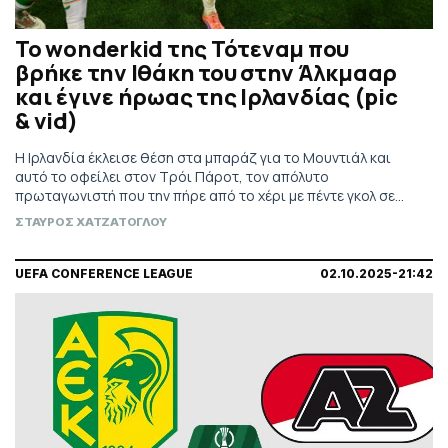
To wonderkid της Τότεναμ που
βρήκε την Ιθάκη του στην Άλκμααρ
και έγινε ήρωας της Ιρλανδίας (pic
& vid)
Η Ιρλανδία έκλεισε θέση στα μπαράζ για το Μουντιάλ και
αυτό το οφείλει στον Τρόι Πάροτ, τον απόλυτο
πρωταγωνιστή που την πήρε από το χέρι με πέντε γκολ σε
τρεις μέρες.
ΣΤΑΥΡΟΣ ΧΑΤΖΑΤΟΓΛΟΥ
UEFA CONFERENCE LEAGUE
02.10.2025-21:42