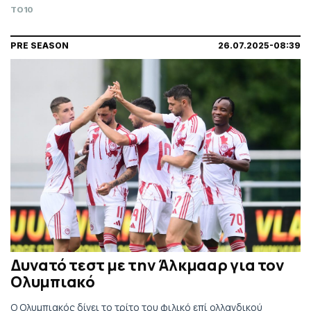
Ολλανδία. Τηλεοπτικά από Cosmote Sport 1.
TO10
PRE SEASON
26.07.2025-08:39
Δυνατό τεστ με την Άλκμααρ για τον
Ολυμπιακό
Ο Ολυμπιακός δίνει το τρίτο του φιλικό επί ολλανδικού