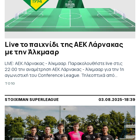
Live το παιχνίδι της ΑΕΚ Λάρνακας
με την Άλκμααρ
LIVE: ΑΕΚ Λάρνακας - Άλκμααρ. Παρακολουθήστε live στις
22:00 την αναμέτρηση ΑΕΚ Λάρνακας - Άλκμααρ για την 1η
αγωνιστική του Conference League. Τηλεοπτικά από
COSMOTE SPORT 9.
TO10
STOIXIMAN SUPERLEAGUE
03.08.2025-18:39