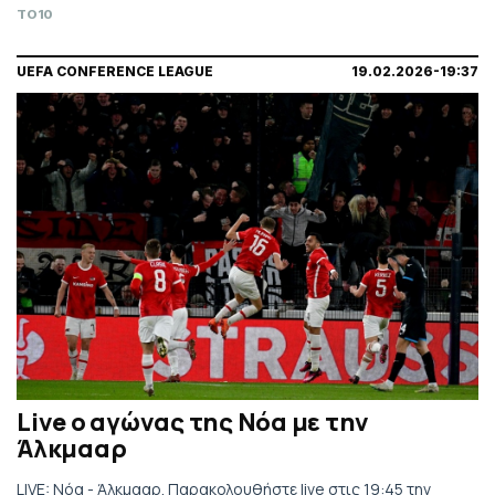
Τηλεοπτικά από το COSMOTE SPORT 9.
TO10
UEFA CONFERENCE LEAGUE
19.02.2026-19:37
Live ο αγώνας της Νόα με την
Άλκμααρ
LIVE: Νόα - Άλκμααρ. Παρακολουθήστε live στις 19:45 την