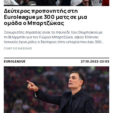
Δεύτερος προπονητής στη
Euroleague με 300 ματς σε μια
ομάδα ο Μπαρτζώκας
Ξεχωριστής σημασίας είναι το παιχνίδι του Ολυμπιακού με
τη Βιλερμπάν για τον Γιώργο Μπαρτζώκα, αφού Έλληνας
τεχνικός έγινε μόλις ο δεύτερος στην ιστορία που έχει 300
ματς με μια ομάδα στη Euroleague.
ΓΙΩΡΓΟΣ ΒΑΣΙΛΗΣ
EUROLEAGUE
27.10.2022-22:03