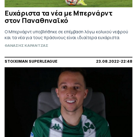
Ευχάριστα τα νέα με Μπερνάρντ
στον Παναθηναϊκό
Ο Μπερνάρντ υποβλήθηκε σε επέμβαση λόγω κολικού νεφρού
και τα νέα για τους πράσινους είναι ιδιαίτερα ευχάριστα.
ΘΑΝΑΣΗΣ ΚΑΡΑΝΤΖΑΣ
STOIXIMAN SUPERLEAGUE
23.08.2022-22:48