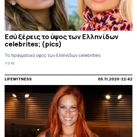
Eσύ ξέρεις το ύψος των Ελληνίδων
celebrites; (pics)
To πραγματικό ύψος των Eλληνίδων celebrities
TO10
LIFEWITNESS
05.11.2020-22:42