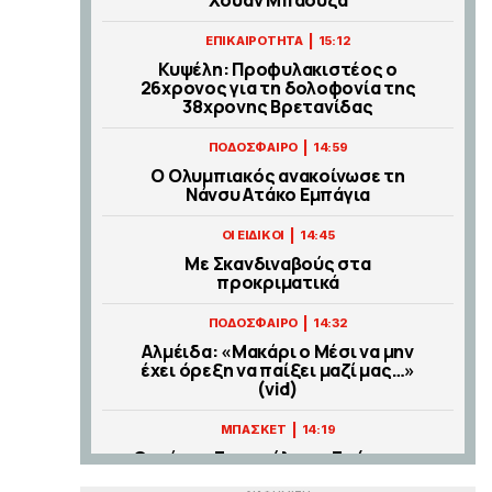
|
ΕΠΙΚΑΙΡΟΤΗΤΑ
15:12
Κυψέλη: Προφυλακιστέος ο
26χρονος για τη δολοφονία της
38χρονης Βρετανίδας
|
ΠΟΔΟΣΦΑΙΡΟ
14:59
Ο Ολυμπιακός ανακοίνωσε τη
Νάνσυ Ατάκο Εμπάγια
|
ΟΙ ΕΙΔΙΚΟΙ
14:45
Με Σκανδιναβούς στα
προκριματικά
|
ΠΟΔΟΣΦΑΙΡΟ
14:32
Αλμέιδα: «Μακάρι ο Μέσι να μην
έχει όρεξη να παίξει μαζί μας…»
(vid)
|
ΜΠΑΣΚΕΤ
14:19
Θανάσης Σπανούλης: «Στόχος το
χρυσό μετάλλιο στο Ευρωμπάσκετ