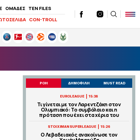
E
ΟΜΑΔΕΣ
TEN FILES
ΩΤΟΣΕΛΙΔΑ
CON-TROLL
ΡΟΗ
ΔΗΜΟΦΙΛΗ
MUST READ
|
EUROLEAGUE
15:38
Τι γίνεται με τον Λαρεντζάκη στον
Ολυμπιακό: Το συμβόλαιο και η
πρόταση που έχει στα χέρια του
|
STOIXIMAN SUPERLEAGUE
15:26
Ο Λεβαδειακός ανακοίνωσε τον
Χουάν Μπαούζα