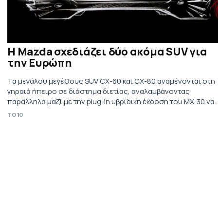
Η Mazda σχεδιάζει δύο ακόμα SUV για
την Ευρώπη
Τα μεγάλoυ μεγέθους SUV CX-60 και CX-80 αναμένονται στη
γηραιά ήπειρο σε διάστημα διετίας, αναλαμβάνοντας
παράλληλα μαζί με την plug-in υβριδική έκδοση του ΜΧ-30 να
δώσουν νέα ώθηση στα σχέδια εξηλεκτρισμού της ιαπωνική
TO10
φίρμας.