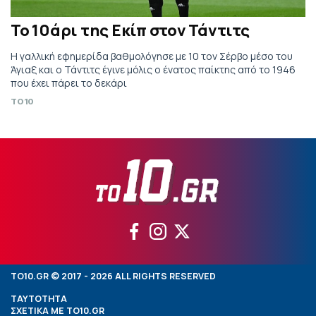
Το 10άρι της Εκίπ στον Τάντιτς
Η γαλλική εφημερίδα βαθμολόγησε με 10 τον Σέρβο μέσο του
Άγιαξ και ο Τάντιτς έγινε μόλις ο ένατος παίκτης από το 1946
που έχει πάρει το δεκάρι
TO10
TO10.GR © 2017 - 2026 ALL RIGHTS RESERVED
ΤΑΥΤΟΤΗΤΑ
ΣΧΕΤΙΚΑ ΜΕ TO10.GR