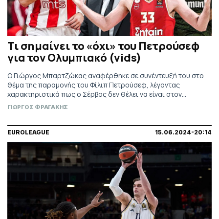
Τι σημαίνει το «όχι» του Πετρούσεφ
για τον Ολυμπιακό (vids)
Ο Γιώργος Μπαρτζώκας αναφέρθηκε σε συνέντευξή του στο
θέμα της παραμονής του Φίλιπ Πετρούσεφ, λέγοντας
χαρακτηριστικά πως ο Σέρβος δεν θέλει να είναι στον
Ολυμπιακό. Τι σημαίνει όμως αυτό για τους ερυθρόλευκους...
ΓΙΩΡΓΟΣ ΦΡΑΓΑΚΗΣ
EUROLEAGUE
15.06.2024-20:14