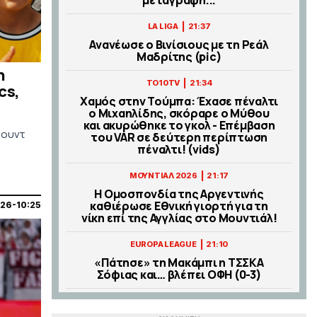
|
LA LIGA
21:37
Ανανέωσε ο Βινίσιους με τη Ρεάλ
Μαδρίτης (pic)
η
|
TO10TV
21:34
cs,
Χαμός στην Τούμπα: Έχασε πέναλτι
ο Μιχαηλίδης, σκόραρε ο Μύθου
και ακυρώθηκε το γκολ - Επέμβαση
μουντ
του VAR σε δεύτερη περίπτωση
πέναλτι! (vids)
|
ΜΟΥΝΤΙΑΛ 2026
21:17
Η Ομοσπονδία της Αργεντινής
καθιέρωσε Εθνική γιορτή για τη
26-10:25
νίκη επί της Αγγλίας στο Μουντιάλ!
|
EUROPA LEAGUE
21:10
«Πάτησε» τη Μακάμπι η ΤΣΣΚΑ
Σόφιας και… βλέπει ΟΦΗ (0-3)
|
EUROLEAGUE
21:04