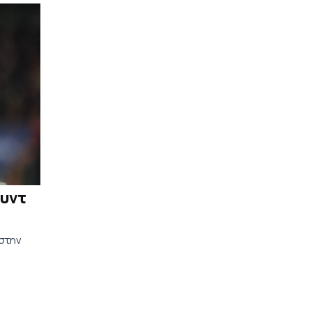
ουντ
 στην