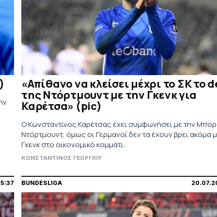
)
«Απίθανο να κλείσει μέχρι το ΣΚ το d
της Ντόρτμουντ με την Γκενκ για
ην
Καρέτσα» (pic)
Ο Κωνσταντίνος Καρέτσας έχει συμφωνήσει με την Μπο
Ντόρτμουντ, όμως οι Γερμανοί δεν τα έχουν βρει ακόμα μ
Γκενκ στο οικονομικό κομμάτι.
ΚΩΝΣΤΑΝΤΙΝΟΣ ΓΕΩΡΓΙΟΥ
15:37
BUNDESLIGA
20.07.2