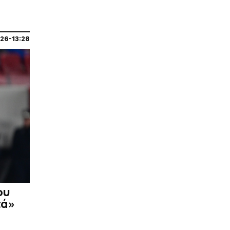
026-13:28
ου
τά»