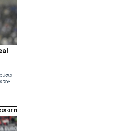
Παναθηναϊκός: Πρώτη για Λιβάι
Γκαρσία
|
EUROPA LEAGUE
20:15
Live η πρώτη αναμέτρηση του
ΠΑΟΚ με την Άντερλεχτ για τον 3ο
προκριματικό του Europa League
eal
|
ΕΠΙΚΑΙΡΟΤΗΤΑ
20:10
Η Ευρώπη σε πύρινο κλοιό: Ποια
μέσα διαθέτει η ΕΕ για την
καταπολέμηση των δασικών
πυρκαγιών; Είναι αρκετά;
ρούσια
ε την
|
LA LIGA
19:59
«Η Μπαρτσελόνα μπαίνει δυνατά
για Ρόδρι»
026-21:11
ΠΕΡΙΣΣΟΤΕΡΑ