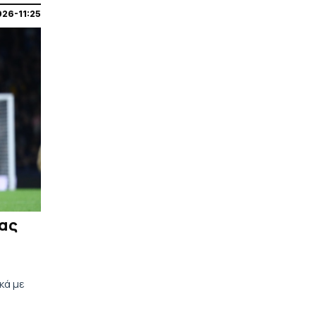
026-11:25
ας
κά με