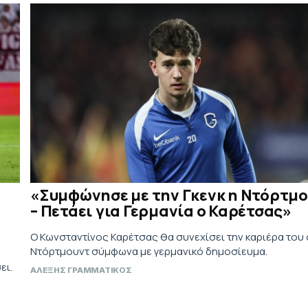
«Συμφώνησε με την Γκενκ η Ντόρτμ
– Πετάει για Γερμανία ο Καρέτσας»
Ο Κωνσταντίνος Καρέτσας θα συνεχίσει την καριέρα του
Ντόρτμουντ σύμφωνα με γερμανικό δημοσίευμα.
ει.
ΑΛΕΞΗΣ ΓΡΑΜΜΑΤΙΚΟΣ