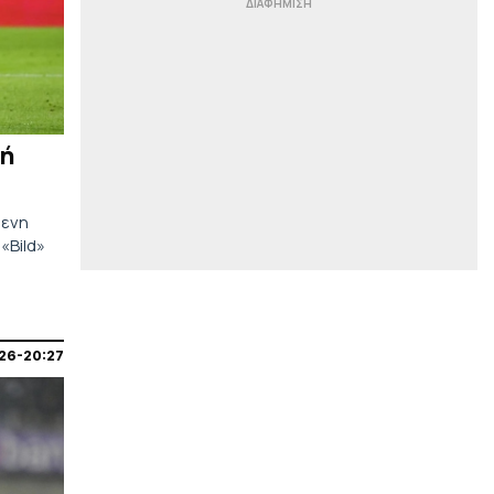
Πάρκερ: «Έπρεπε να γίνουν
κάποιες δύσκολες επιλογές –
Όνειρό μου το NBA Europe με τη
Βιλερμπάν»
|
TO10TV
20:53
Σοκ για τον ΠΑΟΚ στα 17
δευτερόλεπτα: Γκολ η Άντερλεχτ με
φή
το... καλησπέρα! (vid)
|
ΕΠΙΚΑΙΡΟΤΗΤΑ
20:50
μενη
Σοβαρή σύγκρουση τραμ: 25
«Bild»
τραυματίες, τρεις χαροπαλεύουν
|
EUROLEAGUE
20:38
Κάνααν: «Ξύπνησα ένα πρωί και το
συμβόλαιό μου είχε λήξει»
26-20:27
|
ΠΟΔΟΣΦΑΙΡΟ
20:30
Πιέζουν και οι ποδοσφαιριστές για
την παραίτηση Ινφαντίνο: Η
επιστολή της FIFPRO!
|
STOIXIMAN SUPERLEAGUE
20:25