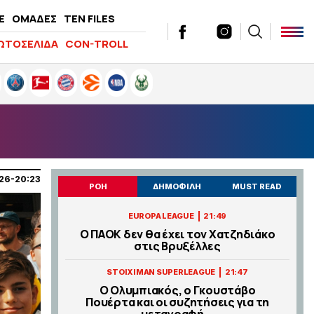
E
ΟΜΑΔΕΣ
TEN FILES
ΩΤΟΣΕΛΙΔΑ
CON-TROLL
26-20:23
ΡΟΗ
ΔΗΜΟΦΙΛΗ
MUST READ
|
EUROPA LEAGUE
21:49
Ο ΠΑΟΚ δεν θα έχει τον Χατζηδιάκο
στις Βρυξέλλες
|
STOIXIMAN SUPERLEAGUE
21:47
Ο Ολυμπιακός, ο Γκουστάβο
Πουέρτα και οι συζητήσεις για τη
μεταγραφή...