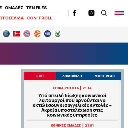
E
ΟΜΑΔΕΣ
TEN FILES
ΩΤΟΣΕΛΙΔΑ
CON-TROLL
ΡΟΗ
ΔΗΜΟΦΙΛΗ
MUST READ
|
ΕΠΙΚΑΙΡΟΤΗΤΑ
21:14
Υπό απειλή δίωξης κοινωνικοί
λειτουργοί που αρνούνται να
εκτελέσουν εισαγγελικές εντολές –
Ακραία υποστελέχωση στις
κοινωνικές υπηρεσίες
|
ΕΘΝΙΚΕΣ ΟΜΑΔΕΣ
21:01