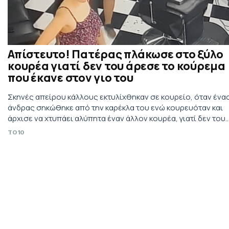
Απίστευτο! Πατέρας πλάκωσε στο ξύλο
κουρέα γιατί δεν του άρεσε το κούρεμα
που έκανε στον γιο του
Σκηνές απείρου κάλλους εκτυλίχθηκαν σε κουρείο, όταν ένα
άνδρας σηκώθηκε από την καρέκλα του ενώ κουρευόταν και
άρχισε να χτυπάει αλύπητα έναν άλλον κουρέα, γιατί δεν του
άρεσε το κούρεμα που έκανε στον γιο του!
TO10