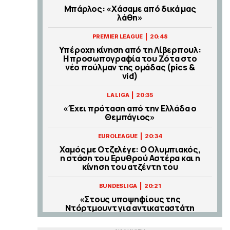
Μπάρλος: «Χάσαμε από δικά μας
λάθη»
|
PREMIER LEAGUE
20:48
Υπέροχη κίνηση από τη Λίβερπουλ:
Η προσωπογραφία του Ζότα στο
νέο πούλμαν της ομάδας (pics &
vid)
|
LA LIGA
20:35
«Έχει πρόταση από την Ελλάδα ο
Θεμπάγιος»
|
EUROLEAGUE
20:34
Χαμός με Οτζελέγε: Ο Ολυμπιακός,
η στάση του Ερυθρού Αστέρα και η
κίνηση του ατζέντη του
|
BUNDESLIGA
20:21
«Στους υποψηφίους της
Ντόρτμουντ για αντικαταστάτη
του Αντεγέμι ο Κωνσταντέλιας»