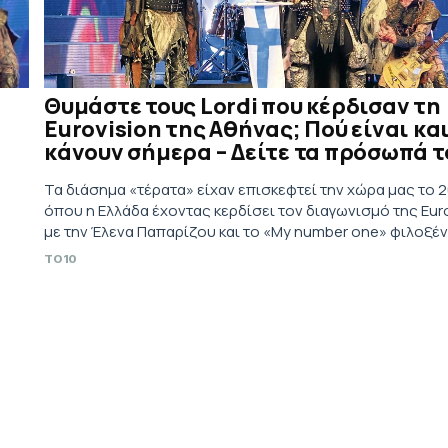
Θυμάστε τους Lordi που κέρδισαν τη
Eurovision της Αθήνας; Πού είναι και
κάνουν σήμερα – Δείτε τα πρόσωπά τ
Τα διάσημα «τέρατα» είχαν επισκεφτεί την χώρα μας το 
όπου η Ελλάδα έχοντας κερδίσει τον διαγωνισμό της Eur
με την Έλενα Παπαρίζου και το «My number one» φιλοξέ
τον διαγωνισμό
TO10