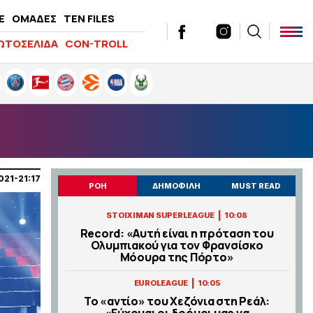
E
ΟΜΑΔΕΣ
TEN FILES
ΩΤΟΣΕΛΙΔΑ
CON-TROLL
021-21:17
ΡΟΗ
ΔΗΜΟΦΙΛΗ
MUST READ
|
STOIXIMAN SUPERLEAGUE
10:08
Record: «Αυτή είναι η πρόταση του
Ολυμπιακού για τον Φρανσίσκο
Μόουρα της Πόρτο»
|
EUROLEAGUE
10:05
Το «αντίο» του Χεζόνια στη Ρεάλ:
«Εύχομαι οι δρόμοι μας να