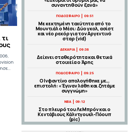
συναντηθούν ξανά»
|
ΠΟΔΟΣΦΑΙΡΟ
09:51
Με κεκτημένη ταχύτητα από το
Μουντιάλ ο Μέσι: Δύο γκολ, ασίστ
και νέο ρεκόρ για τον Αργεντινό
 τι
σταρ (vid)
ους
|
ΔΕΚΑΡΙΑ
09:38
2006,
Δείχνει σταθερότητα και θετικά
στοιχεία ο Άρης
ovision
νησε
|
ΠΟΔΟΣΦΑΙΡΟ
09:25
Ο Ινφαντίνο απολογήθηκε με…
επιστολή: «Έγιναν λάθη και ζητάμε
συγγνώμη»
|
NBA
09:12
Στο πλευρό του ΛεΜπρόν και ο
Κεντάβιους Κάλντγουελ-Πόουπ
(pic)
|
EUROLEAGUE
08:59