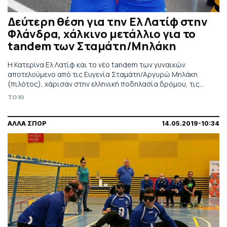
Δεύτερη θέση για την Ελ Λατίφ στην
Φλάνδρα, χάλκινο μετάλλιο για το
tandem των Σταμάτη/Μηλάκη
Η Κατερίνα Ελ Λατίφ και το νέο tandem των γυναικών
αποτελούμενο από τις Ευγενία Σταμάτη/Αργυρώ Μηλάκη
(πιλότος), χάρισαν στην ελληνική ποδηλασία δρόμου, τις
πρώτες διεθνείς διακρίσεις μέσα στο 2021.
TO10
ΑΛΛΑ ΣΠΟΡ
14.05.2019-10:34