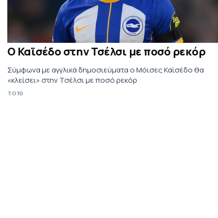
Ο Καϊσέδο στην Τσέλσι με ποσό ρεκόρ
Σύμφωνα με αγγλικά δημοσιεύματα ο Μόισες Καϊσέδο θα
«κλείσει» στην Τσέλσι με ποσό ρεκόρ
TO10