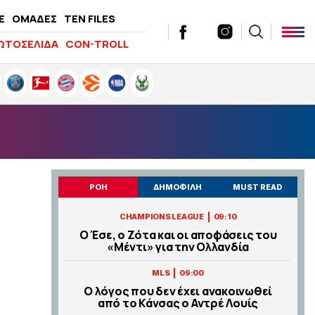
E
ΟΜΑΔΕΣ
TEN FILES
ΩΤΟΣΕΛΙΔΑ
CON-TROLL
ΡΟΗ
ΔΗΜΟΦΙΛΗ
MUST READ
|
CHAMPIONS LEAGUE
09:10
Ο Έσε, ο Ζότα και οι αποφάσεις του
«Μέντι» για την Ολλανδία
|
MLS
09:00
Ο λόγος που δεν έχει ανακοινωθεί
από το Κάνσας ο Αντρέ Λουίς