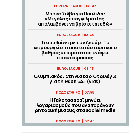
|
EUROPA LEAGUE
08:47
Μάρκο Σίλβα για Παυλίδη:
«Μεγάλος επαγγελματίας,
απολαμβάνει να βρίσκεται εδώ»
|
EUROLEAGUE
08:33
Τι συμβαίνει με τον Λεσόρ: Το
χειρουργείο, η αποκατάσταση και ο
βαθμός ετοιμότητας ενόψει
προετοιμασίας
|
EUROLEAGUE
08:15
Ολυμπιακός: Στη λίστα ο Οτζελέγιε
για τη θέση «4» (vids)
|
ΠΟΔΟΣΦΑΙΡΟ
07:58
Η Γαλατάσαραϊ μηνύει
λογαριασμούς που αναπαράγουν
ρητορική μίσους στα social media
|
ΠΟΔΟΣΦΑΙΡΟ
07:45
Η UEFA καθιερώνει κοινή διαδικασία