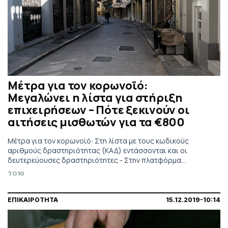
Μέτρα για τον κορωνοϊό:
Μεγαλώνει η λίστα για στήριξη
επιχειρήσεων – Πότε ξεκινούν οι
αιτήσεις μισθωτών για τα €800
Μέτρα για τον κορωνοϊό: Στη λίστα με τους κωδικούς
αριθμούς δραστηριότητας (ΚΑΔ) εντάσσονται και οι
δευτερεύουσες δραστηριότητες - Στην πλατφόρμα
supportemployees.yeka.gr οι αιτήσεις των μισθωτών
TO10
ΕΠΙΚΑΙΡΟΤΗΤΑ
15.12.2019-10:14