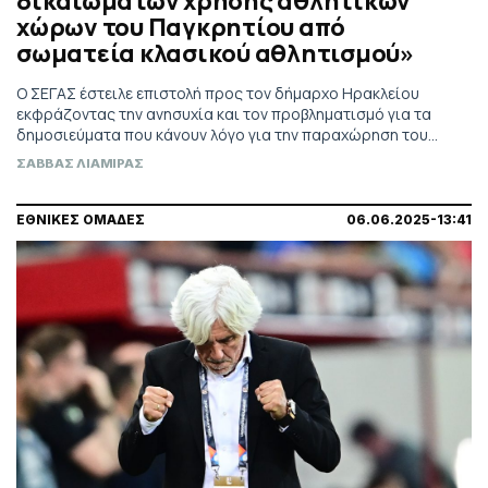
δικαιωμάτων χρήσης αθλητικών
χώρων του Παγκρητίου από
σωματεία κλασικού αθλητισμού»
Ο ΣΕΓΑΣ έστειλε επιστολή προς τον δήμαρχο Ηρακλείου
εκφράζοντας την ανησυχία και τον προβληματισμό για τα
δημοσιεύματα που κάνουν λόγο για την παραχώρηση του
Παγκρήτιου αποκλειστικά στον ΟΦΗ.
ΣΑΒΒΑΣ ΛΙΑΜΙΡΑΣ
ΕΘΝΙΚΕΣ ΟΜΑΔΕΣ
06.06.2025-13:41