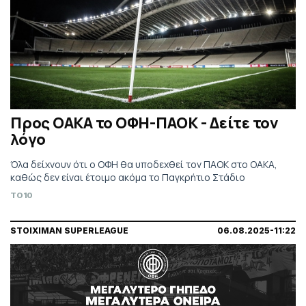
Προς ΟΑΚΑ το ΟΦΗ-ΠΑΟΚ - Δείτε τον
λόγο
Όλα δείχνουν ότι ο ΟΦΗ θα υποδεχθεί τον ΠΑΟΚ στο ΟΑΚΑ,
καθώς δεν είναι έτοιμο ακόμα το Παγκρήτιο Στάδιο
TO10
STOIXIMAN SUPERLEAGUE
06.08.2025-11:22