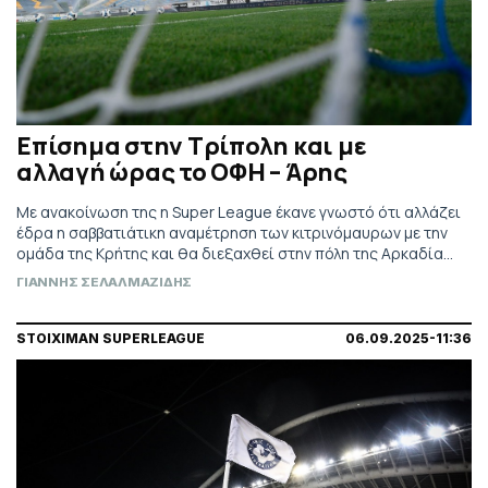
Επίσημα στην Τρίπολη και με
αλλαγή ώρας το ΟΦΗ – Άρης
Με ανακοίνωση της η Super League έκανε γνωστό ότι αλλάζει
έδρα η σαββατιάτικη αναμέτρηση των κιτρινόμαυρων με την
ομάδα της Κρήτης και θα διεξαχθεί στην πόλη της Αρκαδίας,
ενώ θα ξεκινήσει και μισή ώρα νωρίτερα (18.00).
ΓΙΑΝΝΗΣ ΣΕΛΑΛΜΑΖΙΔΗΣ
STOIXIMAN SUPERLEAGUE
06.09.2025-11:36