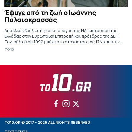
Έφυγε από τη ζωή ο Ιωάννης
Παλαιοκρασσάς
Διετέλεσε βουλευτής και υπουργός της ΝΔ, επίτροπος της
Ελλάδας στην Ευρωπαϊκή Επιτροπή και πρόεδρος της ΔΕΗ.
Τον Ιούλιο του 1992 μπήκε στο στόχαστρο της 17Ν και στην
επίθεση με ρουκέτα που δέχτηκε ο ίδιος έζησε από θαύμα
TO10
ενώ έχασε τη ζωή του ο Θ. Αξαρλιάν
TO10.GR © 2017 - 2026 ALL RIGHTS RESERVED
ΤΑΥΤΟΤΗΤΑ