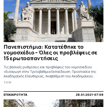
Πανεπιστήμια: Kατατέθηκε το
νομοσχέδιο – Όλες οι προβλέψεις σε
15 ερωτοαπαντήσεις
Τις βασικές ρυθμίσεις και προβλέψεις του νομοσχεδίου
«Εισαγωγή στην Τριτοβάθμια Εκπαίδευση, Προστασία της
Ακαδημαϊκής Ελευθερίας, Αναβάθμιση του Ακαδημαϊκού
Περιβάλλοντος και άλλες διατάξεις» μέσα από 15
TO10
Ερωτοαπαντήσεις παρουσιάζει το υπουργείο Παιδείας και
Θρησκευμάτων
ΕΠΙΚΑΙΡΟΤΗΤΑ
28.01.2021-07:09