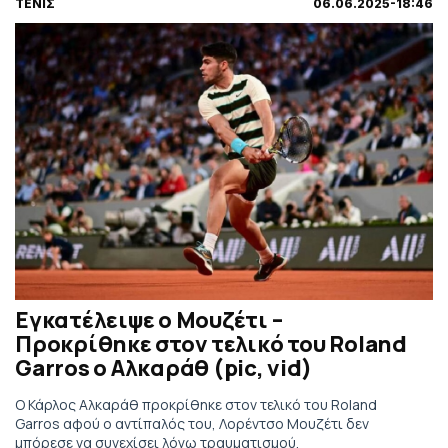
ΤΕΝΙΣ
06.06.2025-18:46
Εγκατέλειψε ο Μουζέτι –
Προκρίθηκε στον τελικό του Roland
Garros ο Αλκαράθ (pic, vid)
Ο Κάρλος Αλκαράθ προκρίθηκε στον τελικό του Roland
Garros αφού ο αντίπαλός του, Λορέντσο Μουζέτι δεν
μπόρεσε να συνεχίσει λόγω τραυματισμού.