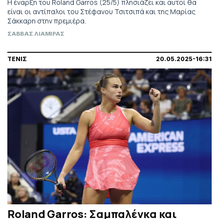
Η έναρξη του Roland Garros (25/5) πλησιάζει και αυτοί θα
είναι οι αντίπαλοι του Στέφανου Τσιτσιπά και της Μαρίας
Σάκκαρη στην πρεμιέρα.
ΣΑΒΒΑΣ ΛΙΑΜΙΡΑΣ
ΤΕΝΙΣ
20.05.2025-16:31
Roland Garros: Σαμπαλένκα και