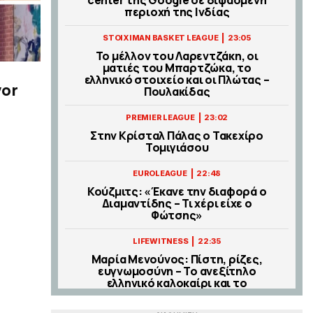
περιοχή της Ινδίας
|
STOIXIMAN BASKET LEAGUE
23:05
Το μέλλον του Λαρεντζάκη, οι
ματιές του Μπαρτζώκα, το
ελληνικό στοιχείο και οι Πλώτας –
vor
Πουλακίδας
|
PREMIER LEAGUE
23:02
Στην Κρίσταλ Πάλας ο Τακεχίρο
Τομιγιάσου
|
EUROLEAGUE
22:48
Κούζμιτς: «Έκανε την διαφορά ο
Διαμαντίδης – Τι χέρι είχε ο
Φώτσης»
|
LIFEWITNESS
22:35
Μαρία Μενούνος: Πίστη, ρίζες,
ευγνωμοσύνη – Το ανεξίτηλο
ελληνικό καλοκαίρι και το
προσκύνημα στην Τήνο