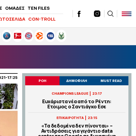
E
ΟΜΑΔΕΣ
TEN FILES
ΩΤΟΣΕΛΙΔΑ
CON-TROLL
021-17:25
ΡΟΗ
ΔΗΜΟΦΙΛΗ
MUST READ
|
CHAMPIONS LEAGUE
23:17
Ευχάριστα νέα από το Ρέντη:
Ετοιμος ο Σαντιάγκο Εσε
|
ΕΠΙΚΑΙΡΟΤΗΤΑ
23:15
«Τα δεδομένα δεν πίνονται» –
Αντιδράσεις για γιγάντιο data
center της Google σε διψασμένη