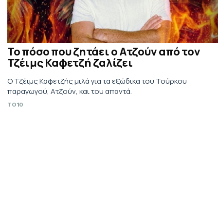
Το πόσο που ζητάει ο Ατζούν από τον
Τζέιμς Καφετζή ζαλίζει
Ο Τζέιμς Καφετζής μιλά για τα εξώδικα του Τούρκου
παραγωγού, Ατζούν, και του απαντά.
TO10