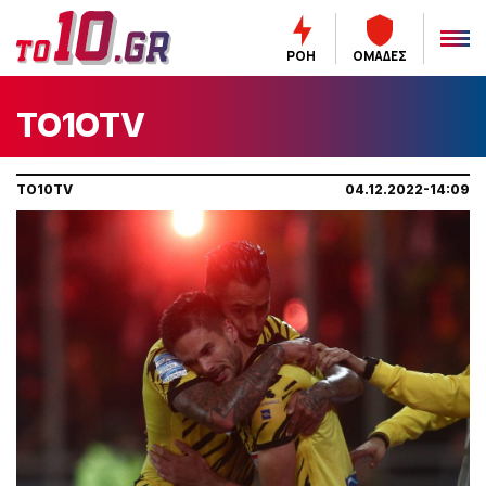
ΡΟΗ
ΟΜΑΔΕΣ
TO1OTV
TO10TV
04.12.2022-14:09