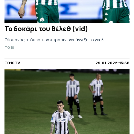
Το δοκάρι του Βέλεθ (vid)
Ο Ισπανός στόπερ των «πράσινων» άγγιξε το γκολ.
TO10
TO10TV
29.01.2022-15:58