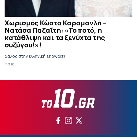
Χωρισμός Κώστα Καραμανλή –
Νατάσα Παζαΐτη: «Το ποτό, η
κατάθλιψη και τα ξενύχτα της
συζύγου!»!
Σάλος στην ελληνική showbiz!
TO10